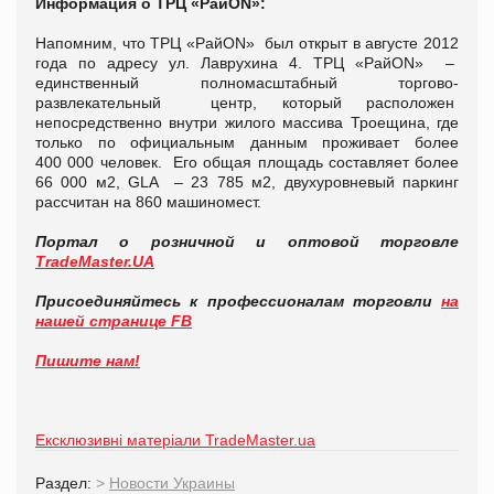
Информация о ТРЦ «РайON»:
Напомним, что ТРЦ «РайON» был открыт в августе 2012
года по адресу ул. Лаврухина 4. ТРЦ «РайON» –
единственный полномасштабный торгово-
развлекательный центр, который расположен
непосредственно внутри жилого массива Троещина, где
только по официальным данным проживает более
400 000 человек. Его общая площадь составляет более
66 000 м2, GLA – 23 785 м2, двухуровневый паркинг
рассчитан на 860 машиномест.
Портал о розничной и оптовой торговле
TradeMaster.UA
Присоединяйтесь к профессионалам торговли
на
нашей странице FB
Пишите нам!
Ексклюзивні матеріали TradeMaster.ua
Раздел:
>
Новости Украины