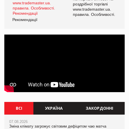
роздрібної торгівлі
www.trademaster.ua.
і.
правила. Особливості.
Рекомендації
Ре
ВСІ
УКРАЇНА
ЗАКОРДОННІ
07.08.2026
07.08.2026
07.08.2026
Зміна клімату загрожує світовим дефіцитом чаю матча
Розмитнення «з коліс» та крос-докінг: як оперативні логістичні
Зміна клімату загрожує світовим дефіцитом чаю матча