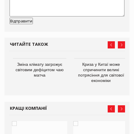
ЧИТАЙТЕ ТАКОЖ
Зміна клімату загрожує
Криза у Китаї може
ne
світовим дефіцитом чаю
спричинити великі
матча
потрясіння для світової
економіки
КРАЩІ КОМПАНІЇ