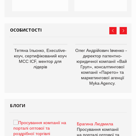
ОСОБИСТОСТІ
,
Тетяна Ільєнко, Executive-
Олег Андрійович Івченко —
ОВ
коуч, сертифікований коуч
директор патентно-
МСС ICF, ментор для
юридичної компанії «Вайз
лідерів
Груп», консалтингової
компанії «Парето» та
маркетингової агенції
Myka Agency.
БЛОГИ
Брагина Людмила
ї
Просування компанії
а
на порталі оптової та