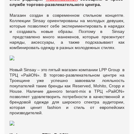
службе торгово-развлекательного центра.
Магазин создан в современном стильном концепте.
Коллекции Sinsay ориентированы на молодых девушек,
которые позволяют себе экспериментировать в нарядах
и создавать новые образы. Поэтому в Sinsay
представлено много манекенов, которые презентуют
наряды, аксессуары, а также подсказывают как
комбинировать одежду в разных молодежных стилях.
Новый Sinsay – это пятый магазин компании LPP Group в
ТРЦ «РайON». В торгово-развлекательном центре на
Троещине уже успешно завоевали лояльность
покупателей такие бренды как Reserved, Mohito, Cropp и
House. Наличие данного tenant-mix в ТРЦ «РайON»
позволяет удовлетворить потребности в качественной и
брендовой одежде для широкого спектра аудитории,
которая ценит fashion и стиль от европейских
производителей.