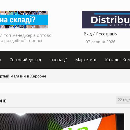
Вхід
Реєстрація
л топ-менеджерів оптової
та роздрібної торгівлі
07 серпня 2026
к
Світовий досвід
Інновації
Маркетинг
Каталог Ком
ертый магазин в Херсоне
22 гру
ОНЕ