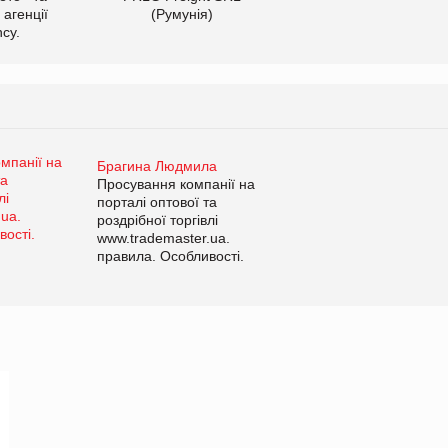
 агенції
(Румунія)
cy.
Брагина Людмила
Просування компанії на
порталі оптової та
роздрібної торгівлі
www.trademaster.ua.
правила. Особливості.
Рекомендації