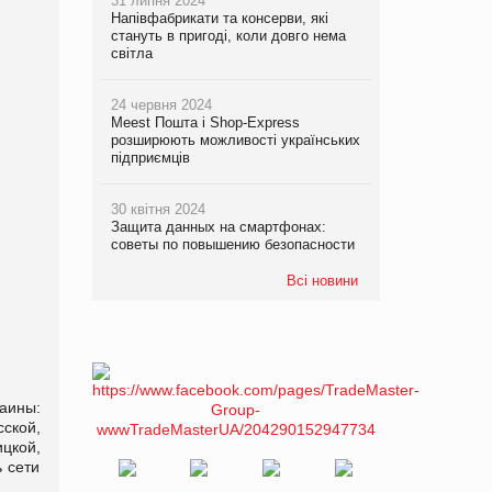
31 липня 2024
Напівфабрикати та консерви, які
стануть в пригоді, коли довго нема
світла
24 червня 2024
Meest Пошта і Shop-Express
розширюють можливості українських
підприємців
30 квітня 2024
Защита данных на смартфонах:
советы по повышению безопасности
Всі новини
аины:
ской,
цкой,
 сети