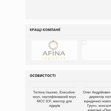
чені мита
КРАЩІ КОМПАНІЇ
ОСОБИСТОСТІ
Тетяна Ільєнко, Executive-
Олег Андрійович
коуч, сертифікований коуч
директор пат
МСС ICF, ментор для
юридичної компа
лідерів
Груп», консал
компанії «Пар