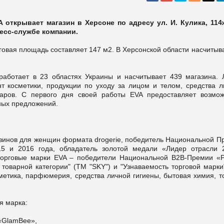
A открывает магазин в Херсоне по адресу ул. И. Кулика, 114
есс-службе компании.
рговая площадь составляет 147 м2. В Херсонской области насчиты
работает в 23 областях Украины и насчитывает 439 магазина. 
т косметики, продукции по уходу за лицом и телом, средства л
уаров. С первого дня своей работы EVA предоставляет возмож
нных предложений.
зинов для женщин формата drogerie, победитель Национальной П
15 и 2016 года, обладатель золотой медали «Лидер отрасли 
торговые марки EVA – победители Национальной В2В-Премии «Pr
 товарной категории" (ТМ "SKY") и "Узнаваемость торговой марк
сметика, парфюмерия, средства личной гигиены, бытовая химия, т
я марка:
 «GlamBee»,