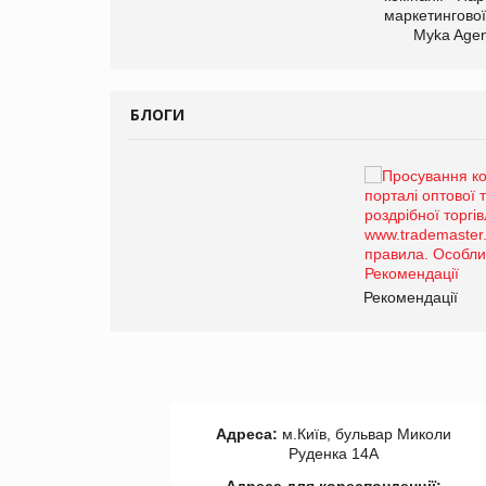
маркетингової
арас Ігорович,
Myka Agen
иробництва ТОВ
Герчак"
БЛОГИ
Брагина Людмила
Просування компанії на
порталі оптової та
роздрібної торгівлі
www.trademaster.ua.
правила. Особливості.
ії
Рекомендації
Адреса:
м.Київ, бульвар Миколи
Руденка 14А
Адреса для кореспонденції: