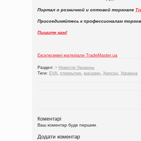
Портал о розничной и оптовой торговле
Tr
Присоединяйтесь к профессионалам торго
Пишите нам!
Ексклюзивні матеріали TradeMaster.ua
Раздел:
>
Новости Украины
Теги:
EVA
,
отркрытие
,
магазин
,
Херсон
,
Украина
Коментарі
Ваш коментар буде першим.
Додати коментар