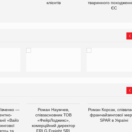
клієнтів
тваринного походженн
ЄС
 Івченко —
Роман Наумчев,
Роман Корсак, співвла
ентно-
співзасновник ТОВ
франчайзингової мер
нії «Вайз
«ФейрЛоджикс»,
SPAR в Україні
тингової
комерційний директор
ето» та
FRLG Freight SRL