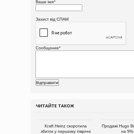
Ваше імя
*
Захист від СПАМ
Сообщение
*
ЧИТАЙТЕ ТАКОЖ
верне клієнтам
Kraft Heinz скоротила
Продажі Hugo B
ларів за раніше
збиток у першому півріччі
на 9%