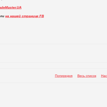
adeMaster.UA
вли
на нашей странице FB
Попередня
Весь список
Нас