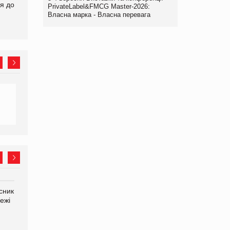
я до
на європейський ринок
продовольство
PrivateLabel&FMCG Master-2026:
Власна марка - Власна перевага
сник
Олексій Логачов-Михайлов
Яна Сараніна, директор
ежі
Файно маркет Директор
компанії «УкраМарин»
департаменту з
виробництва