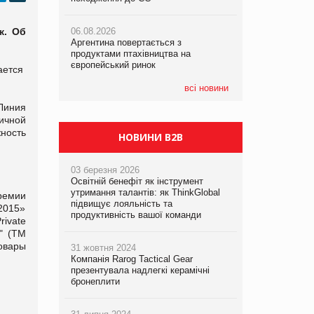
ж. Об
06.08.2026
06.08.2026
05.08.2026
Аргентина повертається з
Аргентина повертається з
Смачне поповнення дитячого меню:
продуктами птахівництва на
продуктами птахівництва на
у VARUS з’явилися новинки від ТМ
європейський ринок
європейський ринок
ТОКЕРИ
вается
всі новини
05.08.2026
Линия
Сергій Лісунов про заморожені
ичной
хлібобулочні вироби на
ность
PrivateLabel&FMCG Master 2026
НОВИНИ B2B
03 березня 2026
Освітній бенефіт як інструмент
утримання талантів: як ThinkGlobal
ремии
підвищує лояльність та
2015»
продуктивність вашої команди
ivate
и" (ТМ
овары
31 жовтня 2024
Компанія Rarog Tactical Gear
презентувала надлегкі керамічні
бронеплити