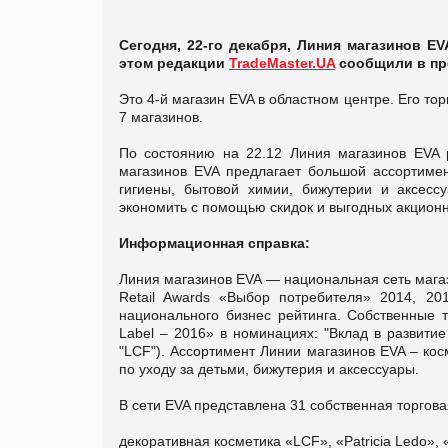
Сегодня, 22-го декабря, Линия магазинов EV
этом редакции
TradeMaster.UA
сообщили в пр
Это 4-й магазин EVA в областном центре. Его то
7 магазинов.
По состоянию на 22.12 Линия магазинов EVA 
магазинов EVA предлагает большой ассортимен
гигиены, бытовой химии, бижутерии и аксесс
экономить с помощью скидок и выгодных акцио
Информационная справка:
Линия магазинов EVA — национальная сеть мага
Retail Awards «Выбор потребителя» 2014, 20
национального бизнес рейтинга. Собственные 
Label – 2016» в номинациях: "Вклад в развитие
"LCF"). Ассортимент Линии магазинов EVA – ко
по уходу за детьми, бижутерия и аксессуары.
В сети EVA представлена 31 собственная торгова
декоративная косметика «LCF», «Patricia Ledo»,