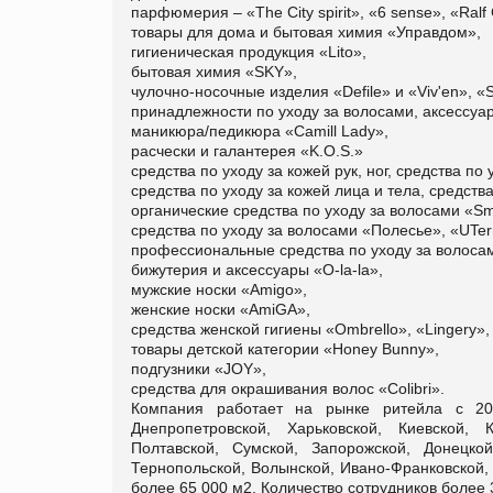
парфюмерия – «The Сity spirit», «6 sense», «Ralf
товары для дома и бытовая химия «Управдом»,
гигиеническая продукция «Lito»,
бытовая химия «SKY»,
чулочно-носочные изделия «Defile» и «Viv'en», «Se
принадлежности по уходу за волосами, аксессуа
маникюра/педикюра «Camill Lady»,
расчески и галантерея «K.O.S.»
средства по уходу за кожей рук, ног, средства п
средства по уходу за кожей лица и тела, средств
органические средства по уходу за волосами «S
средства по уходу за волосами «Полесье», «UTerr
профессиональные средства по уходу за волосам
бижутерия и аксессуары «O-la-la»,
мужские носки «Amigo»,
женские носки «AmiGA»,
средства женской гигиены «Ombrello», «Lingery»,
товары детской категории «Honey Bunny»,
подгузники «JOY»,
средства для окрашивания волос «Colibri».
Компания работает на рынке ритейла с 20
Днепропетровской, Харьковской, Киевской, К
Полтавской, Сумской, Запорожской, Донецкой
Тернопольской, Волынской, Ивано-Франковской,
более 65 000 м2. Количество сотрудников более 3