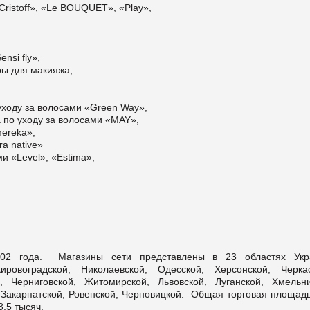
 Cristoff», «Le BOUQUET», «Play»,
nsi fly»,
ры для макияжа,
о уходу за волосами «Green Way»,
а по уходу за волосами «MAY»,
mereka»,
a native»
и «Level», «Estima»,
02 года. Магазины сети представлены в 23 областях Укр
ировоградской, Николаевской, Одесской, Херсонской, Черкас
, Черниговской, Житомирской, Львовской, Луганской, Хмельни
 Закарпатской, Ровенской, Черновицкой. Общая торговая площадь
,5 тысяч.