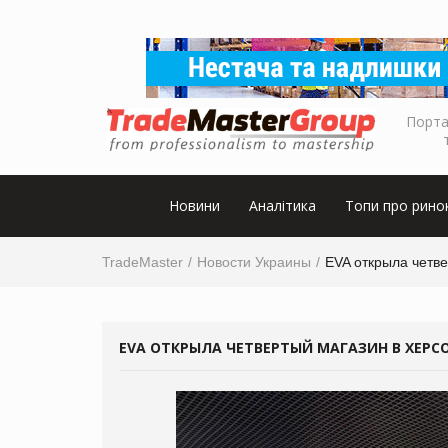
Порта
Новини
Аналітика
Топи про рино
TradeMaster
Новости Украины
EVA открыла четв
EVA ОТКРЫЛА ЧЕТВЕРТЫЙ МАГАЗИН В ХЕРС