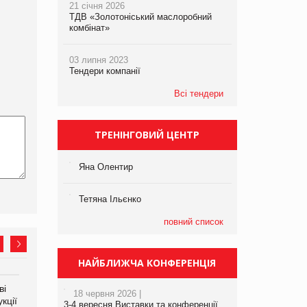
21 січня 2026
ТДВ «Золотоніський маслоробний
комбінат»
03 липня 2023
Тендери компанії
Всі тендери
ТРЕНІНГОВИЙ ЦЕНТР
Яна Олентир
Тетяна Ільєнко
повний список
НАЙБЛИЖЧА КОНФЕРЕНЦІЯ
ві
Аргентина повертається з
ФАО прогнозує зростання
18 червня 2026 |
кції
продуктами птахівництва
світових цін на
3-4 вересня Виставки та конференції