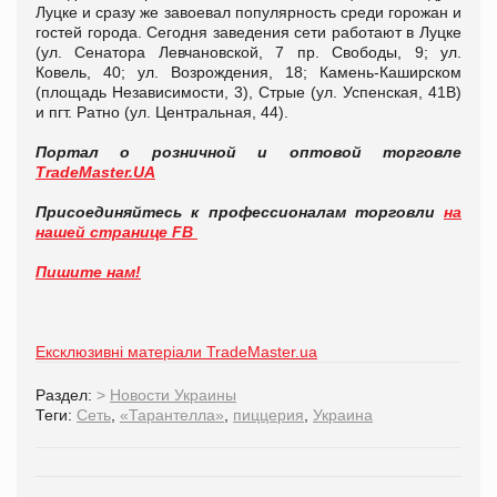
Луцке и сразу же завоевал популярность среди горожан и
гостей города. Сегодня заведения сети работают в Луцке
(ул. Сенатора Левчановской, 7 пр. Свободы, 9; ул.
Ковель, 40; ул. Возрождения, 18; Камень-Каширском
(площадь Независимости, 3), Стрые (ул. Успенская, 41В)
и пгт. Ратно (ул. Центральная, 44).
Портал о розничной и оптовой торговле
TradeMaster.UA
Присоединяйтесь к профессионалам торговли
на
нашей странице FB
Пишите нам!
Ексклюзивні матеріали TradeMaster.ua
Раздел:
>
Новости Украины
Теги:
Сеть
,
«Тарантелла»
,
пиццерия
,
Украина