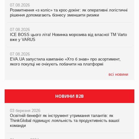
07.08.2026
07.08.2026
Розмитнення «з коліс» та крос-докінг: як оперативні логістичні
07.08.2026
Kraft Heinz скоротила збиток у першому півріччі
рішення допомагають бізнесу зменшити ризики
EVA.UA запустила кампанію «Хто б знав» про асортимент,
якого покупці не очікують побачити на платформі
07.08.2026
07.08.2026
Продажі Hugo Boss впали на 9%
ICE BOSS цього літа! Новинка морозива від власної ТМ Varto
06.08.2026
вже у VARUS
Смачна новинка для хвостатих: у VARUS з’явилися паучі
07.08.2026
Varto Paw expert від власної ТМ Varto!
Франція заборонила рекламні дзвінки без згоди клієнтів
07.08.2026
EVA.UA запустила кампанію «Хто б знав» про асортимент,
05.08.2026
якого покупці не очікують побачити на платформі
Мережа супермаркетів VARUS купує мережу магазинів
формату convenience store КОЛО: об’єднана компанія
налічуватиме 374 магазини
всі новини
НОВИНИ B2B
03 березня 2026
Освітній бенефіт як інструмент утримання талантів: як
ThinkGlobal підвищує лояльність та продуктивність вашої
команди