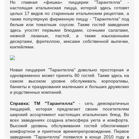
Но главная «фишка» пиццерии "Тарантелла" -
настоящая итальянская пицца, которой здесь готовят
целых 17 видов по старинным итальянским рецептам, а
также популярную фирменную пиццу - "Тарантелла" под
белым или томатным соусом. Также гостей заведения
здесь угостят первыми блюдами, сочными салатами,
нежной лазанью, пастой, а также изысканными
десертами, фрителлою, кексами собственной выпечки,
коктейлями.
Новая пиццерия "Тарантелла" довольно просторная и
одновременно может принять 80 гостей. Также здесь на
самом высоком уровне обслуживать корпоративы,
банкеты и празднования маленьких и больших дружеских
и родственных компаний.
Справка: ТМ "Тарантелла"
- сеть демократичных
пиццерий, которая предлагает своим посетителям
широкий ассортимент настоящих итальянских блюд. Во
всех заведениях создана атмосфера уюта и комфорта.
Высокий уровень обслуживания гостей обеспечивает
комфортное и приятное времяпрепровождение. Первое
заведение "Тарантелла" появился в конце 2010 году в