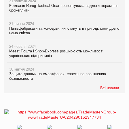
31 жовтня 2024
Компанія Rarog Tactical Gear презентувала надлегкі керамічні
бронеплити
31 липня 2024
Напівфабрикати та консерви, які стануть в пригоді, коли довго
нема світла
24 червня 2024
Meest Пошта і Shop-Express розширюють можливості
українських підприємців
30 квітня 2024
Защита данных на смартфонах: советы по повышению
безопасности
Всі новини