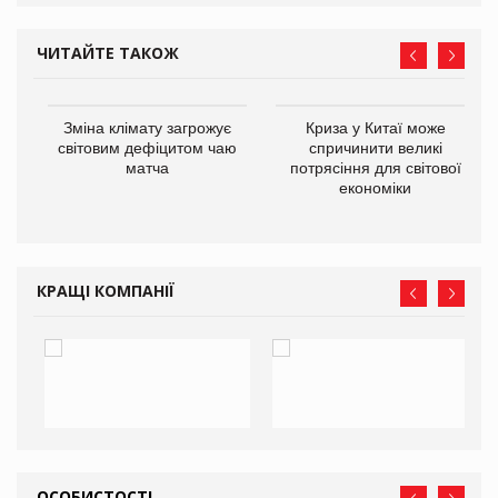
ЧИТАЙТЕ ТАКОЖ
Зміна клімату загрожує
Криза у Китаї може
ne
світовим дефіцитом чаю
спричинити великі
матча
потрясіння для світової
економіки
КРАЩІ КОМПАНІЇ
ОСОБИСТОСТІ