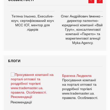
,
Тетяна Ільєнко, Executive-
Олег Андрійович Івченко —
ОВ
коуч, сертифікований коуч
директор патентно-
МСС ICF, ментор для
юридичної компанії «Вайз
лідерів
Груп», консалтингової
компанії «Парето» та
маркетингової агенції
Myka Agency.
БЛОГИ
Брагина Людмила
ї
Просування компанії
а
на порталі оптової та
роздрібної торгівлі
www.trademaster.ua.
і.
правила. Особливості.
Рекомендації
Ре