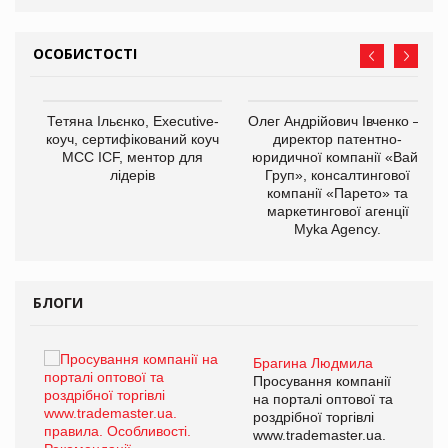
ОСОБИСТОСТІ
,
Тетяна Ільєнко, Executive-
Олег Андрійович Івченко —
ОВ
коуч, сертифікований коуч
директор патентно-
МСС ICF, ментор для
юридичної компанії «Вайз
лідерів
Груп», консалтингової
компанії «Парето» та
маркетингової агенції
Myka Agency.
БЛОГИ
Брагина Людмила
ї
Просування компанії
а
на порталі оптової та
роздрібної торгівлі
www.trademaster.ua.