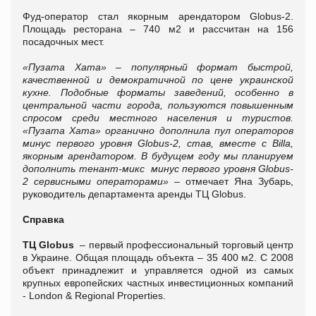
Фуд-оператор стал якорным арендатором Globus-2.
Площадь ресторана – 740 м2 и рассчитан на 156
посадочных мест.
«Пузата Хата» – популярный формат быстрой,
качественной и демократичной по цене украинской
кухне. Подобные форматы заведений, особенно в
центральной части города, пользуются повышенным
спросом среди местного населения и туристов.
«Пузата Хата» органично дополнила пул операторов
минус первого уровня Globus-2, став, вместе с
Billa
,
якорным арендатором. В будущем году мы планируем
дополнить тенант-микс минус первого уровня
Globus
-
2 сервисными операторами» –
отмечает Яна Зубарь,
руководитель департамента аренды ТЦ Globus.
Справка
ТЦ Globus
– первый профессиональный торговый центр
в Украине. Общая площадь объекта – 35 400 м2. С 2008
объект принадлежит и управляется одной из самых
крупных европейских частных инвестиционных компаний
- London & Regional Properties.