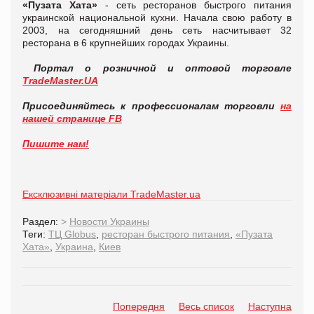
«Пузата Хата»
- сеть ресторанов быстрого питания
украинской национальной кухни. Начала свою работу в
2003, на сегодняшний день сеть насчитывает 32
ресторана в 6 крупнейших городах Украины.
Портал о розничной и оптовой торговле
TradeMaster
.
UA
Присоединяйтесь к профессионалам торговли
на
нашей странице
FB
Пишите нам!
Ексклюзивні матеріали TradeMaster.ua
Раздел:
>
Новости Украины
Теги:
ТЦ Globus
,
ресторан быстрого питания
,
«Пузата
Хата»
,
Украина
,
Киев
Попередня
Весь список
Наступна