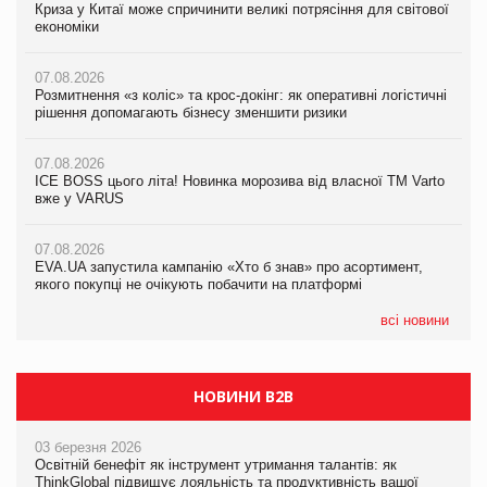
Криза у Китаї може спричинити великі потрясіння для світової
07.08.2026
Криза у Китаї може спричинити великі потрясіння для світової
економіки
ICE BOSS цього літа! Новинка морозива від власної ТМ Varto
економіки
вже у VARUS
07.08.2026
07.08.2026
Розмитнення «з коліс» та крос-докінг: як оперативні логістичні
07.08.2026
Kraft Heinz скоротила збиток у першому півріччі
рішення допомагають бізнесу зменшити ризики
EVA.UA запустила кампанію «Хто б знав» про асортимент,
якого покупці не очікують побачити на платформі
07.08.2026
07.08.2026
Продажі Hugo Boss впали на 9%
ICE BOSS цього літа! Новинка морозива від власної ТМ Varto
06.08.2026
вже у VARUS
Смачна новинка для хвостатих: у VARUS з’явилися паучі
07.08.2026
Varto Paw expert від власної ТМ Varto!
Франція заборонила рекламні дзвінки без згоди клієнтів
07.08.2026
EVA.UA запустила кампанію «Хто б знав» про асортимент,
05.08.2026
якого покупці не очікують побачити на платформі
Мережа супермаркетів VARUS купує мережу магазинів
формату convenience store КОЛО: об’єднана компанія
налічуватиме 374 магазини
всі новини
НОВИНИ B2B
03 березня 2026
Освітній бенефіт як інструмент утримання талантів: як
ThinkGlobal підвищує лояльність та продуктивність вашої