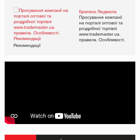
Брагина Людмила
ї
Просування компанії
а
на порталі оптової та
роздрібної торгівлі
www.trademaster.ua.
і.
правила. Особливості.
Рекомендації
Ре