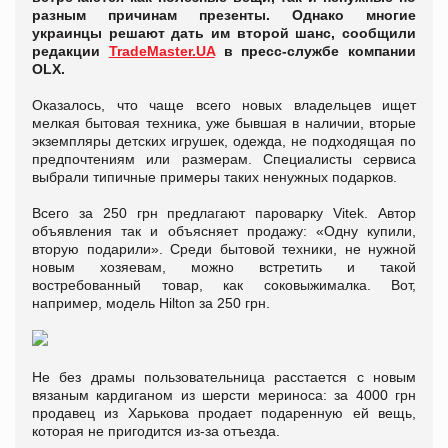
разным причинам презенты. Однако многие
украинцы решают дать им второй шанс, сообщили
редакции
TradeMaster.UA
в пресс-службе компании
OLX.
Оказалось, что чаще всего новых владельцев ищет
мелкая бытовая техника, уже бывшая в наличии, вторые
экземпляры детских игрушек, одежда, не подходящая по
предпочтениям или размерам. Специалисты сервиса
выбрали типичные примеры таких ненужных подарков.
Всего за 250 грн предлагают пароварку Vitek. Автор
объявления так и объясняет продажу: «Одну купили,
вторую подарили». Среди бытовой техники, не нужной
новым хозяевам, можно встретить и такой
востребованный товар, как соковыжималка. Вот,
например, модель Hilton за 250 грн.
Не без драмы пользовательница расстается с новым
вязаным кардиганом из шерсти мериноса: за 4000 грн
продавец из Харькова продает подаренную ей вещь,
которая не пригодится из-за отъезда.