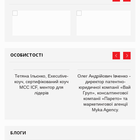
ОСОБИСТОСТІ
,
Тетяна Ільєнко, Executive-
Олег Андрійович Івченко —
ОВ
коуч, сертифікований коуч
директор патентно-
МСС ICF, ментор для
юридичної компанії «Вайз
лідерів
Груп», консалтингової
компанії «Парето» та
маркетингової агенції
Myka Agency.
БЛОГИ