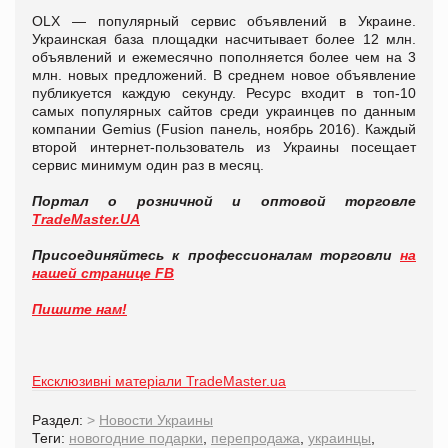
OLX — популярный сервис объявлений в Украине.
Украинская база площадки насчитывает более 12 млн.
объявлений и ежемесячно пополняется более чем на 3
млн. новых предложений. В среднем новое объявление
публикуется каждую секунду. Ресурс входит в топ-10
самых популярных сайтов среди украинцев по данным
компании Gemius (Fusion панель, ноябрь 2016). Каждый
второй интернет-пользователь из Украины посещает
сервис минимум один раз в месяц.
Портал о розничной и оптовой торговле
TradeMaster.UA
Присоединяйтесь к профессионалам торговли
на
нашей странице FB
Пишите нам!
Ексклюзивні матеріали TradeMaster.ua
Раздел:
>
Новости Украины
Теги:
новогодние подарки
,
перепродажа
,
украинцы
,