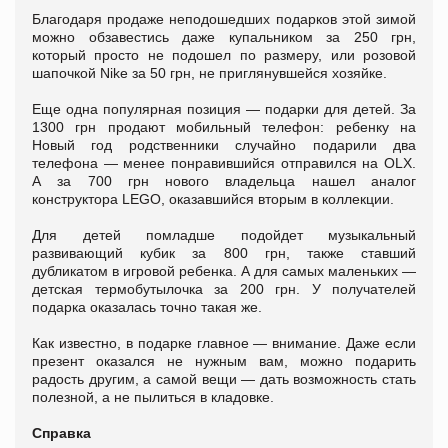
Благодаря продаже неподошедших подарков этой зимой
можно обзавестись даже купальником за 250 грн,
который просто не подошел по размеру, или розовой
шапочкой Nike за 50 грн, не приглянувшейся хозяйке.
Еще одна популярная позиция — подарки для детей. За
1300 грн продают мобильный телефон: ребенку на
Новый год родственники случайно подарили два
телефона — менее понравившийся отправился на OLX.
А за 700 грн нового владельца нашел аналог
конструктора LEGO, оказавшийся вторым в коллекции.
Для детей помладше подойдет музыкальный
развивающий кубик за 800 грн, также ставший
дубликатом в игровой ребенка. А для самых маленьких —
детская термобутылочка за 200 грн. У получателей
подарка оказалась точно такая же.
Как известно, в подарке главное — внимание. Даже если
презент оказался не нужным вам, можно подарить
радость другим, а самой вещи — дать возможность стать
полезной, а не пылиться в кладовке.
Справка