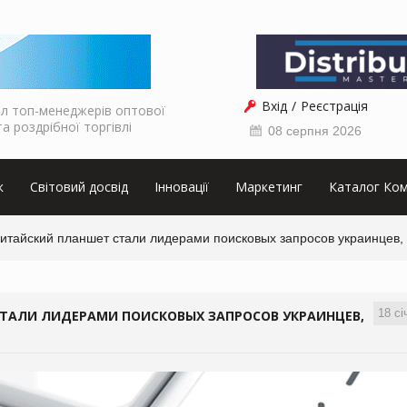
Вхід
Реєстрація
л топ-менеджерів оптової
та роздрібної торгівлі
08 серпня 2026
к
Світовий досвід
Інновації
Маркетинг
Каталог Ком
китайский планшет стали лидерами поисковых запросов украинцев,
18 сі
СТАЛИ ЛИДЕРАМИ ПОИСКОВЫХ ЗАПРОСОВ УКРАИНЦЕВ,