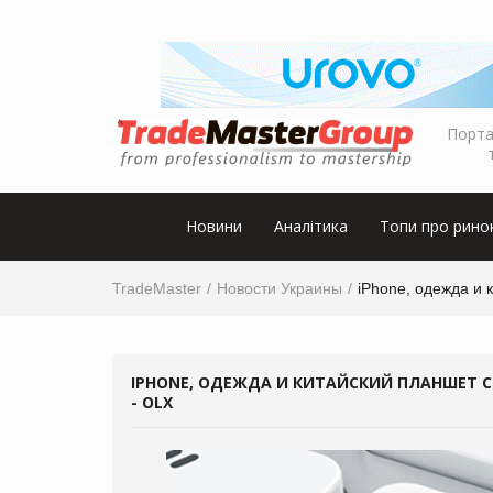
Порта
Новини
Аналітика
Топи про рино
TradeMaster
Новости Украины
iPhone, одежда и 
IPHONE, ОДЕЖДА И КИТАЙСКИЙ ПЛАНШЕТ 
- OLX