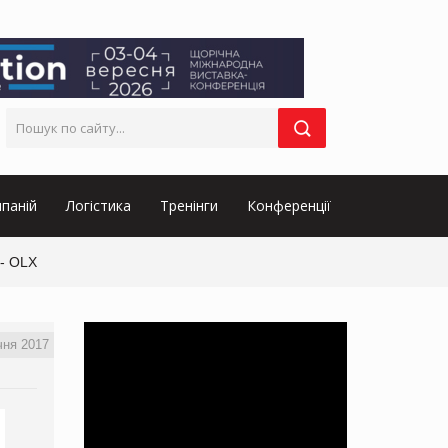
паній
Логістика
Тренінги
Конференції
 - OLX
чня 2017