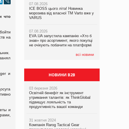
07.08.2026
ICE BOSS цього літа! Новинка
06.08.2026
07.08.2026
морозива від власної ТМ Varto вже у
Смачна новинка для хвостатих: у
и что
Франція заборонила рекламні дзвінки
VARUS
VARUS з’явилися паучі Varto Paw
без згоди клієнтів
expert від власної ТМ Varto!
07.08.2026
бойти
EVA.UA запустила кампанію «Хто б
05.08.2026
ств на
знав» про асортимент, якого покупці
Мережа супермаркетів VARUS купує
не очікують побачити на платформі
мережу магазинів формату
convenience store КОЛО: об’єднана
ьник.
компанія налічуватиме 374 магазини
всі новини
 занял
ger и
НОВИНИ B2B
03 березня 2026
осуга
Освітній бенефіт як інструмент
ктивно
утримання талантів: як ThinkGlobal
підвищує лояльність та
продуктивність вашої команди
еты и
рами,
31 жовтня 2024
Компанія Rarog Tactical Gear