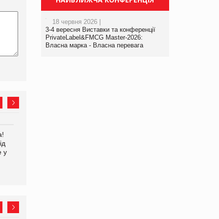
18 червня 2026 |
3-4 вересня Виставки та конференції
PrivateLabel&FMCG Master-2026:
Власна марка - Власна перевага
а!
EVA.UA запустила
Kraft Heinz скоротила
ід
кампанію «Хто б знав» про
збиток у першому півріччі
е у
асортимент, якого покупці
не очікують побачити на
платформі