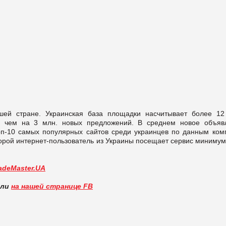
ей стране. Украинская база площадки насчитывает более 12
е чем на 3 млн. новых предложений. В среднем новое объяв
топ-10 самых популярных сайтов среди украинцев по данным ком
торой интернет-пользователь из Украины посещает сервис миниму
adeMaster.UA
вли
на нашей странице FB