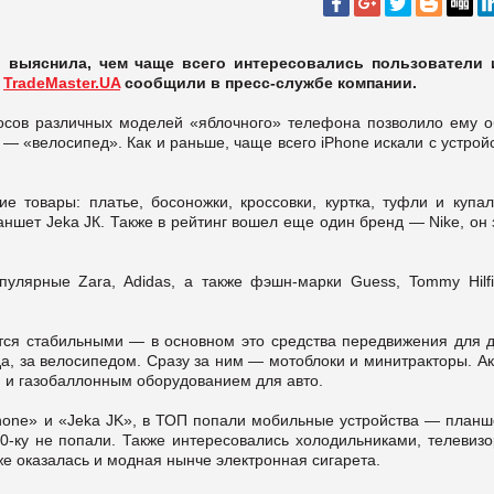
 выяснила, чем чаще всего интересовались пользователи 
и
TradeMaster.UA
сообщили в пресс-службе компании.
росов различных моделей «яблочного» телефона позволило ему о
— «велосипед». Как и раньше, чаще всего iPhone искали с устрой
е товары: платье, босоножки, кроссовки, куртка, туфли и купал
аншет Jeka JК. Также в рейтинг вошел еще один бренд — Nike, он
пулярные Zara, Adidas, а также фэшн-марки Guess, Tommy Hilfi
тся стабильными — в основном это средства передвижения для д
гда, за велосипедом. Сразу за ним — мотоблоки и минитракторы. А
я и газобаллонным оборудованием для авто.
Phone» и «Jeka JK», в ТОП попали мобильные устройства — планш
0-ку не попали. Также интересовались холодильниками, телевизо
же оказалась и модная нынче электронная сигарета.