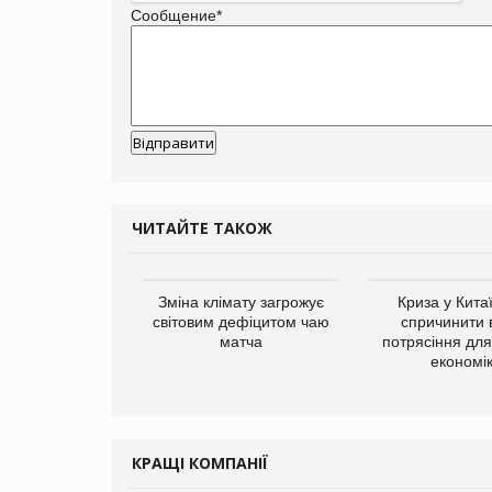
Сообщение
*
ЧИТАЙТЕ ТАКОЖ
ує виробника
Зміна клімату загрожує
Криза у Кита
добавок Thorne
світовим дефіцитом чаю
спричинити 
матча
потрясіння для 
економі
КРАЩІ КОМПАНІЇ