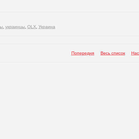
сы
,
украинцы
,
OLX
,
Украина
Попередня
Весь список
Нас