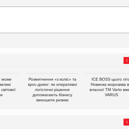
ї може
Розмитнення «з коліс» та
ICE BOSS цього літ
великі
крос-докінг: як оперативні
Новинка морозива в
світової
логістичні рішення
власної ТМ Varto вж
ки
допомагають бізнесу
VARUS
зменшити ризики