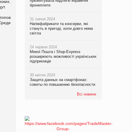
презентувала надлегкі керамічні
оких.
бронеплити
щут.
ктопов
31 липня 2024
Среди
Напівфабрикати та консерви, які
стануть в пригоді, коли довго нема
світла
24 червня 2024
Meest Пошта і Shop-Express
розширюють можливості українських
підприємців
30 квітня 2024
Защита данных на смартфонах:
советы по повышению безопасности
Всі новини