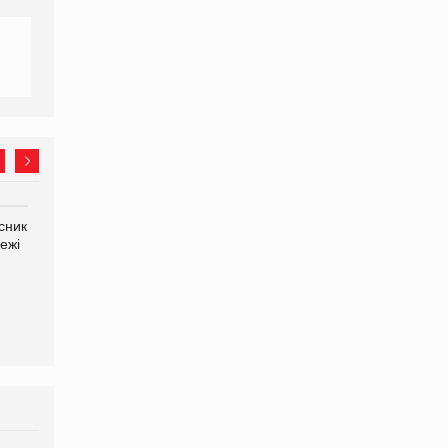
сник
Олексій Логачов-Михайлов
Яна Сараніна, директор
ежі
Файно маркет Директор
компанії «УкраМарин»
департаменту з
виробництва