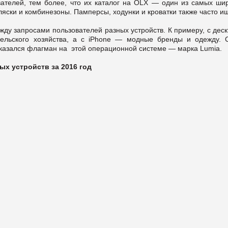
ателей, тем более, что их каталог на OLX — один из самых шир
яски и комбинезоны. Памперсы, ходунки и кроватки также часто и
ду запросами пользователей разных устройств. К примеру, с дес
ельского хозяйства, а с iPhone — модные бренды и одежду. 
казался флагман на этой операционной системе — марка Lumia.
х устройств за 2016 год