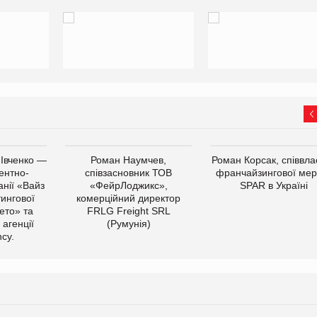
 Івченко —
Роман Наумчев,
Роман Корсак, співвла
ентно-
співзасновник ТОВ
франчайзингової мер
нії «Вайз
«ФейрЛоджикс»,
SPAR в Україні
тингової
комерційний директор
ето» та
FRLG Freight SRL
 агенції
(Румунія)
cy.