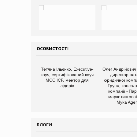
ОСОБИСТОСТІ
арас Ігорович,
Тетяна Ільєнко, Executive-
Олег Андрійович
иробництва ТОВ
коуч, сертифікований коуч
директор пат
Герчак"
МСС ICF, ментор для
юридичної компа
лідерів
Груп», консал
компанії «Пар
маркетингової
Myka Agen
БЛОГИ