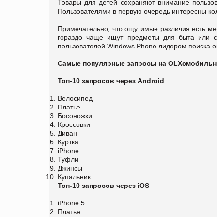
Товары для детей сохраняют внимание пользов
Пользователями в первую очередь интересны кол
Примечательно, что ощутимые различия есть меж
гораздо чаще ищут предметы для быта или с
пользователей Windows Phone лидером поиска о
Самые популярные запросы на
OLX
c
мобильны
Топ-10 запросов через
Android
Велосипед
Платье
Босоножки
Кроссовки
Диван
Куртка
iPhone
Туфли
Джинсы
Купальник
Топ-10 запросов через iOS
iPhone 5
Платье