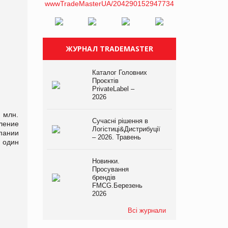
ЖУРНАЛ TRADEMASTER
Каталог Головних
Проєктів
PrivateLabel –
2026
 млн.
Сучасні рішення в
ление
Логістиці&Дистрибуції
пании
– 2026. Травень
м один
Новинки.
Просування
брендів
FMCG.Березень
2026
Всі журнали