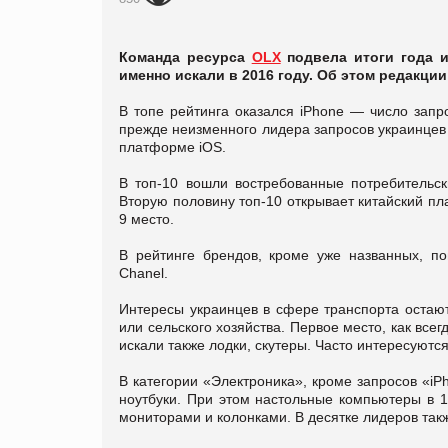
Команда ресурса
OLX
подвела итоги года и
именно искали в 2016 году. Об этом редакци
В топе рейтинга оказался iPhone — число зап
прежде неизменного лидера запросов украинцев 
платформе iOS.
В топ-10 вошли востребованные потребительски
Вторую половину топ-10 открывает китайский пл
9 место.
В рейтинге брендов, кроме уже названных, по
Chanel.
Интересы украинцев в сфере транспорта остаю
или сельского хозяйства. Первое место, как все
искали также лодки, скутеры. Часто интересуютс
В категории «Электроника», кроме запросов «i
ноутбуки. При этом настольные компьютеры в 1
мониторами и колонками. В десятке лидеров так