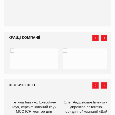
КРАЩІ КОМПАНІЇ
ОСОБИСТОСТІ
,
Тетяна Ільєнко, Executive-
Олег Андрійович Івченко —
ОВ
коуч, сертифікований коуч
директор патентно-
МСС ICF, ментор для
юридичної компанії «Вайз