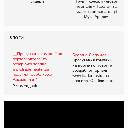
лідерів
Груп», консалтингової
компанії «Парето» та
маркетингової агенції
Myka Agency.
БЛОГИ
Брагина Людмила
ї
Просування компанії
а
на порталі оптової та
роздрібної торгівлі
www.trademaster.ua.
і.
правила. Особливості.
Рекомендації
Ре