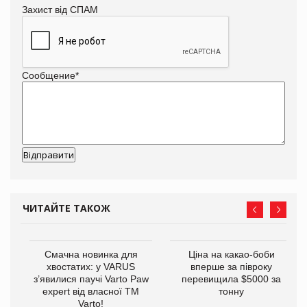
Захист від СПАМ
Сообщение
*
ЧИТАЙТЕ ТАКОЖ
у
Смачна новинка для
Ціна на какао-боби
хвостатих: у VARUS
вперше за півроку
з’явилися паучі Varto Paw
перевищила $5000 за
expert від власної ТМ
тонну
Varto!