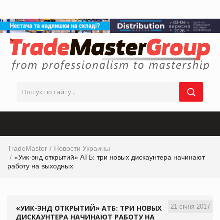
TradeMaster
Новости Украины
«Уик-энд открытий» АТБ: три новых дискаунтера начинают
работу на выходных
21 січня 2017
«УИК-ЭНД ОТКРЫТИЙ» АТБ: ТРИ НОВЫХ
ДИСКАУНТЕРА НАЧИНАЮТ РАБОТУ НА