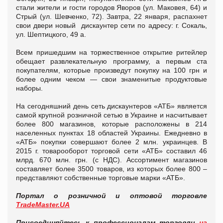
стали жители и гости городов Яворов (ул. Маковея, 64) и
Стрый (ул. Шевченко, 72). Завтра, 22 января, распахнет
свои двери новый дискаунтер сети по адресу: г. Сокаль,
ул. Шептицкого, 49 а.
Всем пришедшим на торжественное открытие ритейлер
обещает развлекательную программу, а первым ста
покупателям, которые произведут покупку на 100 грн и
более одним чеком — свои знаменитые продуктовые
наборы.
На сегодняшний день сеть дискаунтеров «АТБ» является
самой крупной розничной сетью в Украине и насчитывает
более 800 магазинов, которые расположены в 214
населенных пунктах 18 областей Украины. Ежедневно в
«АТБ» покупки совершают более 2 млн. украинцев. В
2015 г. товарооборот торговой сети «АТБ» составил 46
млрд. 670 млн. грн. (с НДС). Ассортимент магазинов
составляет более 3500 товаров, из которых более 800 –
представляют собственные торговые марки «АТБ».
Портал о розничной и оптовой торговле
TradeMaster.UA
Присоединяйтесь к профессионалам торговли
на