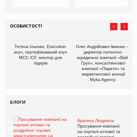
ОСОБИСТОСТІ
,
Тетяна Ільєнко, Executive-
Олег Андрійович Івченко —
ОВ
коуч, сертифікований коуч
директор патентно-
МСС ICF, ментор для
юридичної компанії «Вайз
лідерів
Груп», консалтингової
компанії «Парето» та
маркетингової агенції
Myka Agency.
БЛОГИ
Брагина Людмила
ї
Просування компанії
а
на порталі оптової та
роздрібної торгівлі