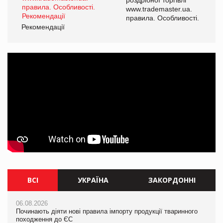
www.trademaster.ua.
і.
правила. Особливості.
Рекомендації
Ре
ВСІ
УКРАЇНА
ЗАКОРДОННІ
06.08.2026
06.08.2026
06.08.2026
Починають діяти нові правила імпорту продукції тваринного
Смачна новинка для хвостатих: у VARUS з’явилися паучі
Починають діяти нові правила імпорту продукції тваринного
походження до ЄС
Varto Paw expert від власної ТМ Varto!
походження до ЄС