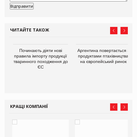
ЧИТАЙТЕ ТАКОЖ
в
Починають діяти нові
Аргентина повертається з
правила імпорту продукції
продуктами птахівництва
тваринного походження до
на європейський ринок
О:
ЄС
КРАЩІ КОМПАНІЇ