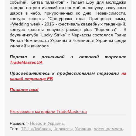
событий. "Битва талантов" - талант шоу для молодежи
города, патриотический флеш-моб по запуску воздушных
шаров в небо, приуроченных ко дню Независимости,
конкурс красоты "Снегурочка года. Принцесса зимы,
«Wedding week - 2016 - фестиваль свадебных тенденций,
конкурс красоты девушек размер plus "Королева" . В
боулинг-клубе "Lucky Strike" г. Черкассы состоялся Гранд
Финал Чемпионата Украины и Чемпионат Украины среди
юношей и юниоров.
Портал о розничной и оптовой торговле
TradeMaster.UA
Присоединяйтесь к профессионалам торговли
на
нашей странице FB
Пишите нам!
Ексклюзивні матеріали TradeMaster.ua
Раздел:
>
Новости Украины
Теги:
ТРЦ «Любава»
,
Черкассы
,
Украина
,
посещаемость