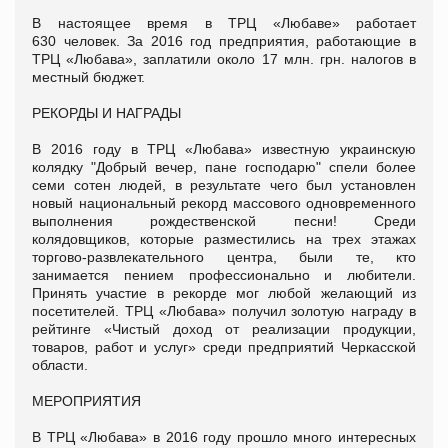
В настоящее время в ТРЦ «Любаве» работает
630 человек. За 2016 год предприятия, работающие в
ТРЦ «Любава», заплатили около 17 млн. грн. налогов в
местный бюджет.
РЕКОРДЫ И НАГРАДЫ
В 2016 году в ТРЦ «Любава» известную украинскую
колядку "Добрый вечер, пане господарю" спели более
семи сотен людей, в результате чего был установлен
новый национальный рекорд массового одновременного
выполнения рождественской песни! Среди
колядовщиков, которые разместились на трех этажах
торгово-развлекательного центра, были те, кто
занимается пением профессионально и любители.
Принять участие в рекорде мог любой желающий из
посетителей. ТРЦ «Любава» получил золотую награду в
рейтинге «Чистый доход от реализации продукции,
товаров, работ и услуг» среди предприятий Черкасской
области.
МЕРОПРИЯТИЯ
В ТРЦ «Любава» в 2016 году прошло много интересных