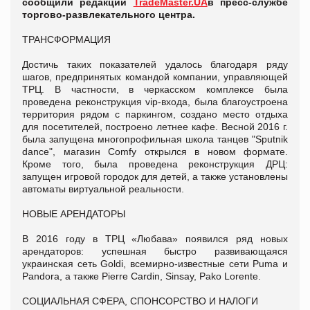
сообщили редакции
TradeMaster.UA
в пресс-службе
торгово-развлекательного центра.
ТРАНСФОРМАЦИЯ
Достичь таких показателей удалось благодаря ряду
шагов, предпринятых командой компании, управляющей
ТРЦ. В частности, в черкасском комплексе была
проведена реконструкция vip-входа, была благоустроена
территория рядом с паркингом, создано место отдыха
для посетителей, построено летнее кафе. Весной 2016 г.
была запущена многопрофильная школа танцев "Sputnik
dance", магазин Comfy открылся в новом формате.
Кроме того, была проведена реконструкция ДРЦ:
запущен игровой городок для детей, а также установлены
автоматы виртуальной реальности.
НОВЫЕ АРЕНДАТОРЫ
В 2016 году в ТРЦ «Любава» появился ряд новых
арендаторов: успешная быстро развивающаяся
украинская сеть Goldi, всемирно-известные сети Puma и
Pandora, а также Pierre Cardin, Sinsay, Pako Lorente.
СОЦИАЛЬНАЯ СФЕРА, СПОНСОРСТВО И НАЛОГИ