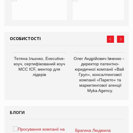
ОСОБИСТОСТІ
,
Тетяна Ільєнко, Executive-
Олег Андрійович Івченко —
ОВ
коуч, сертифікований коуч
директор патентно-
МСС ICF, ментор для
юридичної компанії «Вайз
лідерів
Груп», консалтингової
компанії «Парето» та
маркетингової агенції
Myka Agency.
БЛОГИ
Брагина Людмила