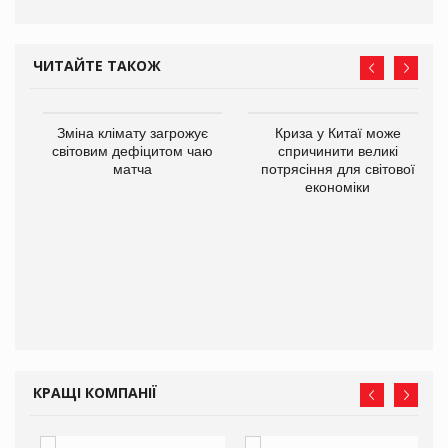
ЧИТАЙТЕ ТАКОЖ
Зміна клімату загрожує
Криза у Китаї може
ne
світовим дефіцитом чаю
спричинити великі
матча
потрясіння для світової
економіки
КРАЩІ КОМПАНІЇ