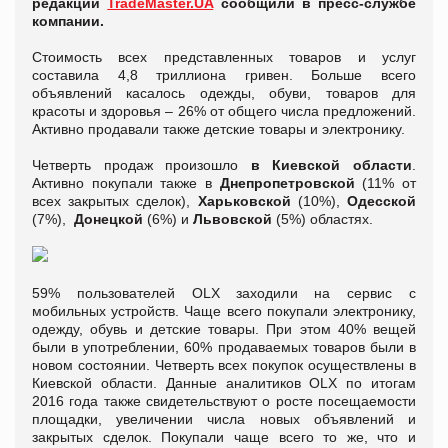
редакции
TradeMaster.UA
сообщили в пресс-службе
компании.
Стоимость всех представленных товаров и услуг
составила 4,8 триллиона гривен. Больше всего
объявлений касалось одежды, обуви, товаров для
красоты и здоровья – 26% от общего числа предложений.
Активно продавали также детские товары и электронику.
Четверть продаж произошло
в Киевской области
.
Активно покупали также в
Днепропетровской
(11% от
всех закрытых сделок),
Харьковской
(10%),
Одесской
(7%),
Донецкой
(6%) и
Львовской
(5%) областях.
59% пользователей OLX заходили на сервис с
мобильных устройств. Чаще всего покупали электронику,
одежду, обувь и детские товары. При этом 40% вещей
были в употреблении, 60% продаваемых товаров были в
новом состоянии. Четверть всех покупок осуществлены в
Киевской области. Данные аналитиков OLX по итогам
2016 года также свидетельствуют о росте посещаемости
площадки, увеличении числа новых объявлений и
закрытых сделок. Покупали чаще всего то же, что и