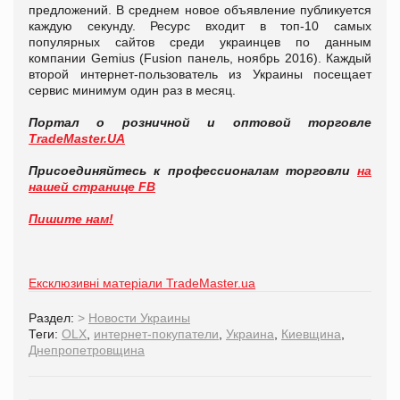
предложений. В среднем новое объявление публикуется
каждую секунду. Ресурс входит в топ-10 самых
популярных сайтов среди украинцев по данным
компании Gemius (Fusion панель, ноябрь 2016). Каждый
второй интернет-пользователь из Украины посещает
сервис минимум один раз в месяц.
Портал о розничной и оптовой торговле
TradeMaster.UA
Присоединяйтесь к профессионалам торговли
на
нашей странице FB
Пишите нам!
Ексклюзивні матеріали TradeMaster.ua
Раздел:
>
Новости Украины
Теги:
OLX
,
интернет-покупатели
,
Украина
,
Киевщина
,
Днепропетровщина