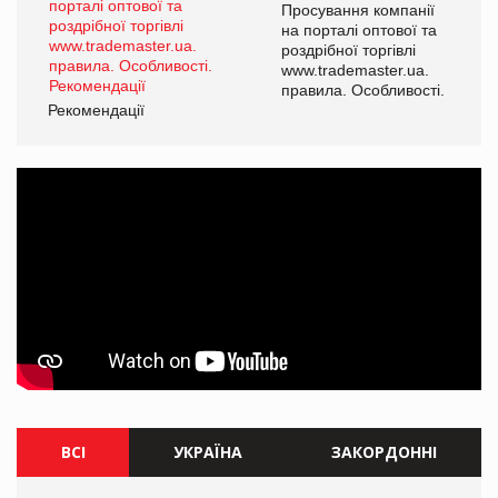
ї
Просування компанії
а
на порталі оптової та
роздрібної торгівлі
www.trademaster.ua.
і.
правила. Особливості.
Рекомендації
Ре
ВСІ
УКРАЇНА
ЗАКОРДОННІ