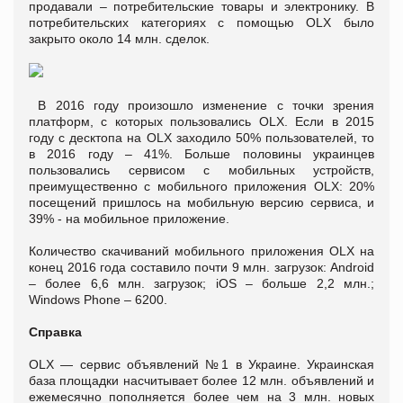
продавали – потребительские товары и электронику. В
потребительских категориях с помощью OLX было
закрыто около 14 млн. сделок.
В 2016 году произошло изменение с точки зрения
платформ, с которых пользовались OLX. Если в 2015
году с десктопа на OLX заходило 50% пользователей, то
в 2016 году – 41%. Больше половины украинцев
пользовались сервисом с мобильных устройств,
преимущественно с мобильного приложения OLX: 20%
посещений пришлось на мобильную версию сервиса, и
39% - на мобильное приложение.
Количество скачиваний мобильного приложения OLX на
конец 2016 года составило почти 9 млн. загрузок: Android
– более 6,6 млн. загрузок; iOS – больше 2,2 млн.;
Windows Phone – 6200.
Справка
OLX — сервис объявлений №1 в Украине. Украинская
база площадки насчитывает более 12 млн. объявлений и
ежемесячно пополняется более чем на 3 млн. новых