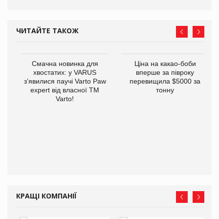
ЧИТАЙТЕ ТАКОЖ
у
Смачна новинка для
Ціна на какао-боби
хвостатих: у VARUS
вперше за півроку
з’явилися паучі Varto Paw
перевищила $5000 за
expert від власної ТМ
тонну
Varto!
КРАЩІ КОМПАНІЇ