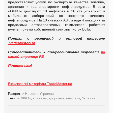
предоставляют услуги по экспертизе качества топлива,
хранения и транспортировки нефтепродуктов. В сети
«ОККО» действуют 10 нефтебаз и 16 стационарных и
мобильных лабораторий по контролю качества
нефтепродуктов. На 13 киевских АЗК и еще 4 локациях за
пределами автозаправочных комплексов работают
пункты приема собственной сети химчисток Bolla.
Портал о розничной и оптовой торговле
TradeMaster.UA
Присоединяйтесь к профессионалам торговли
на
нашей странице FB
Пишите нам!
Ексклюзивні матеріали TradeMaster.ua
Раздел:
>
Новости Украины
Теги:
«ОККО»
,
клиенты
,
здоровые завтраки
,
Украина