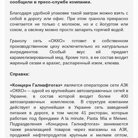
сообщили в пресс-службе компании.
Благодаря удобной упаковке такой завтрак можно взять с
собой в дорогу или офис. При этом гранола прекрасно
сочетается не только с молоком, но и с йогуртом или
соком, а овсянку можно просто запарить горячей водой.
Гранолу сеть «ОККО» готовит в собственном
производственном цеху исключительно из натуральных
ингредиентов. Особый вкус ей придает
карамелизированный мед. Кроме того, в ее состав входит
жареный сезам и арахис, распаренный изюм, клюква.
Справка:
«Концерн Галнафтогаз»
является оператором сети АЗК
«ОККО» – одной из крупнейших автозаправочных сетей в
Украине, в состав которой входит более 400
автозаправочных комплексов. В структуре компании
действует и крупнейшая в Украине сеть заведений
питания в дороге, в том числе 41 ресторан, которые
работаю под брендами A la minute, Pasta Mia и Meiwei.
Подразделения «Концерна Галнафтогаз» занимаются
также реализацией товаров через магазины на АЗК,
продажей нефтепродуктов крупным и мелким оптом,