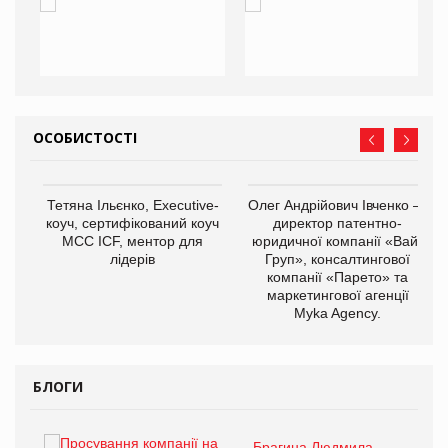
ОСОБИСТОСТІ
,
Тетяна Ільєнко, Executive-
Олег Андрійович Івченко —
ОВ
коуч, сертифікований коуч
директор патентно-
МСС ICF, ментор для
юридичної компанії «Вайз
лідерів
Груп», консалтингової
компанії «Парето» та
маркетингової агенції
Myka Agency.
БЛОГИ
Брагина Людмила