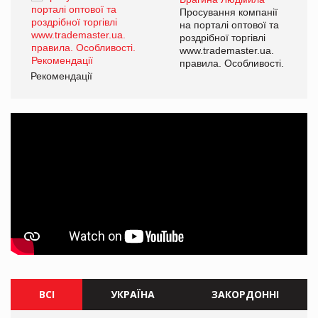
ї
Просування компанії
а
на порталі оптової та
роздрібної торгівлі
www.trademaster.ua.
і.
правила. Особливості.
Рекомендації
Ре
ВСІ
УКРАЇНА
ЗАКОРДОННІ