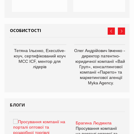
ОСОБИСТОСТІ
,
Тетяна Ільєнко, Executive-
Олег Андрійович Івченко —
ОВ
коуч, сертифікований коуч
директор патентно-
МСС ICF, ментор для
юридичної компанії «Вайз
лідерів
Груп», консалтингової
компанії «Парето» та
маркетингової агенції
Myka Agency.
БЛОГИ
Брагина Людмила
ї
Просування компанії
а
на порталі оптової та