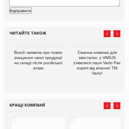
ЧИТАЙТЕ ТАКОЖ
 $1
Bosch заявила про повне
Смачна новинка для
знищення своєї продукції
хвостатих: у VARUS
на складі після російської
з’явилися паучі Varto Paw
атаки
expert від власної ТМ
Varto!
КРАЩІ КОМПАНІЇ