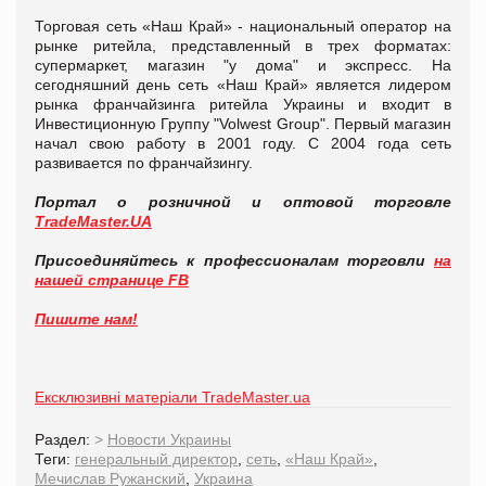
Торговая сеть «Наш Край» - национальный оператор на
рынке ритейла, представленный в трех форматах:
супермаркет, магазин "у дома" и экспресс. На
сегодняшний день сеть «Наш Край» является лидером
рынка франчайзинга ритейла Украины и входит в
Инвестиционную Группу "Volwest Group". Первый магазин
начал свою работу в 2001 году. С 2004 года сеть
развивается по франчайзингу.
Портал о розничной и оптовой торговле
TradeMaster.UA
Присоединяйтесь к профессионалам торговли
на
нашей странице FB
Пишите нам!
Ексклюзивні матеріали TradeMaster.ua
Раздел:
>
Новости Украины
Теги:
генеральный директор
,
сеть
,
«Наш Край»
,
Мечислав Ружанский
,
Украина