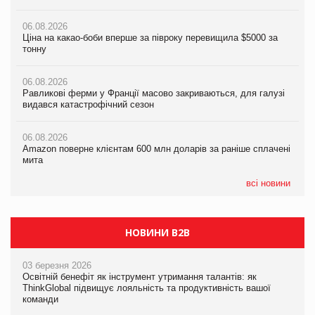
налічуватиме 374 магазини
06.08.2026
06.08.2026
Ціна на какао-боби вперше за півроку перевищила $5000 за
05.08.2026
Равликові ферми у Франції масово закриваються, для галузі
тонну
Російська атака 5 серпня стала одним із наймасштабніших
видався катастрофічний сезон
ударів по українському бізнесу за час повномасштабної війни
06.08.2026
06.08.2026
Равликові ферми у Франції масово закриваються, для галузі
05.08.2026
Amazon поверне клієнтам 600 млн доларів за раніше сплачені
видався катастрофічний сезон
Смачне поповнення дитячого меню: у VARUS з’явилися
мита
новинки від ТМ ТОКЕРИ
06.08.2026
05.08.2026
Amazon поверне клієнтам 600 млн доларів за раніше сплачені
05.08.2026
У Євросоюзі набули чинності нові правила щодо штучного
мита
Сергій Лісунов про заморожені хлібобулочні вироби на
інтелекту
PrivateLabel&FMCG Master 2026
всі новини
НОВИНИ B2B
03 березня 2026
Освітній бенефіт як інструмент утримання талантів: як
ThinkGlobal підвищує лояльність та продуктивність вашої
команди