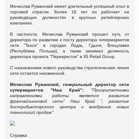
Мечислав Ружанский имеет длительный успешный опыт в
торговой отрасли. Более 16 лет он работает на
руководящих должностях в крупных ритейлерских
компаниях.
В частности, Мечислав Ружанский прошел путь от
директора по развитию к посту директора гипермаркетов
сети "Tesco" в городах Лодзь, Гдыня, Влоцлавек
(Республика Польша), а также занимал должность
директора проекта "Перекресток" в X5 Retail Group.
С назначением нового руководства стратегическая линия
сети остается неизменной.
Мечислав Ружанский, генеральный директор сети
супермаркетов "Наш Край":
"Приоритетными
направлениями работы является развитие
франчайзинговой сети" Наш Край ", развитие
дистрибьюторского центра и внедрение новых
технологий продаж".
Справка