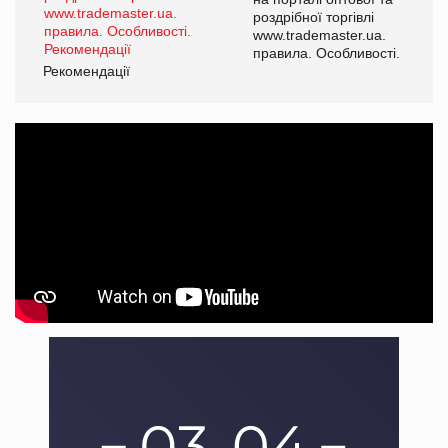
роздрібної торгівлі
www.trademaster.ua.
і.
правила. Особливості.
Рекомендації
Ре