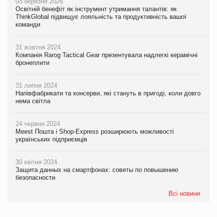
03 березня 2026
Освітній бенефіт як інструмент утримання талантів: як
ThinkGlobal підвищує лояльність та продуктивність вашої
команди
31 жовтня 2024
Компанія Rarog Tactical Gear презентувала надлегкі керамічні
бронеплити
31 липня 2024
Напівфабрикати та консерви, які стануть в пригоді, коли довго
нема світла
24 червня 2024
Meest Пошта і Shop-Express розширюють можливості
українських підприємців
30 квітня 2024
Защита данных на смартфонах: советы по повышению
безопасности
Всі новини