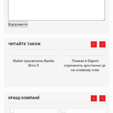
ЧИТАЙТЕ ТАКОЖ
Mattel присвятила Barbie
Пожежі в Європі
ції
Вітні Х
спричинять зростання цін
 до
на оливкову олію
КРАЩІ КОМПАНІЇ