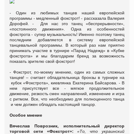
- Один из любимых танцев нашей европейской
программы - медленный фокстрот! - рассказала Валерия
Дорофей. - Для нас это танец «беспрерывности»,
«постоянного движения». Одна из особенностей
фокстрота - супер музыкальность! Именно поэтому танец
последним добавляется в систему европейской
танцевальной программы. В который раз нам приятно
принимать участие в турнире «Парад Надежд» в «Кубке
фокстрота» и мы благодарим бренд за возможность
показать зрителю свой фокстрот!
- Фокстрот, по-моему мнению, один из самых сложных
танцев! – считает обладательница бронзы в турнире на
кубок «Фокстрота», киевлянка Екатерина Байсарова. - В
нем присутствует все - мягкое продолжительное
движение, резкость смен направлений, изменение и игра
с ритмом. Все, что необходимо для полноценного танца
и чем должен обладать настоящий танцор.
Особое мнение
Вячеслав Поврозник, исполнительный директор
торговой сети «Фокстрот»:
«То, что украинский