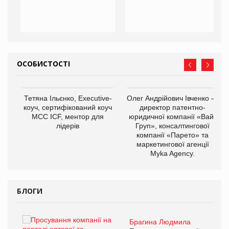
ОСОБИСТОСТІ
,
Тетяна Ільєнко, Executive-
Олег Андрійович Івченко —
ОВ
коуч, сертифікований коуч
директор патентно-
МСС ICF, ментор для
юридичної компанії «Вайз
лідерів
Груп», консалтингової
компанії «Парето» та
маркетингової агенції
Myka Agency.
БЛОГИ
Брагина Людмила