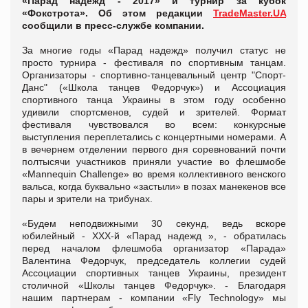
«Парад надежд - 2017» и турнир за кубок
«Фокстрота». Об этом редакции
TradeMaster.UA
сообщили в пресс-службе компании.
За многие годы «Парад надежд» получил статус не
просто турнира - фестиваля по спортивным танцам.
Организаторы - спортивно-танцевальный центр "Спорт-
Данс" («Школа танцев Федорчук») и Ассоциация
спортивного танца Украины в этом году особенно
удивили спортсменов, судей и зрителей. Формат
фестиваля чувствовался во всем: конкурсные
выступления переплетались с концертными номерами. А
в вечернем отделении первого дня соревнований почти
полтысячи участников приняли участие во флешмобе
«Mannequin Challenge» во время коллективного венского
вальса, когда буквально «застыли» в позах манекенов все
пары и зрители на трибунах.
«Будем неподвижными 30 секунд, ведь вскоре
юбилейный - XXX-й «Парад надежд », - обратилась
перед началом флешмоба организатор «Парада»
Валентина Федорчук, председатель коллегии судей
Ассоциации спортивных танцев Украины, президент
столичной «Школы танцев Федорчук». - Благодаря
нашим партнерам - компании «Fly Technology» мы