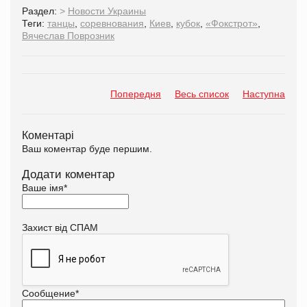
Раздел:
>
Новости Украины
Теги:
танцы
,
соревнования
,
Киев
,
кубок
,
«Фокстрот»
,
Вячеслав Поврозник
Попередня
Весь список
Наступна
Коментарі
Ваш коментар буде першим.
Додати коментар
Ваше імя
*
Захист від СПАМ
Сообщение
*