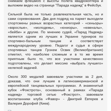
снимаем флешмоб с высоты полета квадрокоптера и
выложим видео на странице "Парада надежд" в Фейсбук.
Сильной была не только развлекательная часть, но и
сами соревнования. Два дня подряд на паркет выходили
спортсмены разных возрастных категорий - «сеньоры»
«взрослые», «молодежь», «юниоры», «ювеналы»,
«бейби» и другие. По мнению судей, «Парад Надежд»
является одним из лучших в Украине турниров по
спортивно-бальным танцам и соответствует
международному уровню. Педагог и судья в сфере
спортивных танцев Грэхем Освик (Великобритания)
отметил, что наиболее сложным и в то же время
приятным было то, что все участники качественно
подготовлены, что делает миссию «выбрать лучшего»
нелегкой задачей.
Около 300 медалей завоевали участники за 2 дня,
доказав, что они лучшие в латиноамериканской и
европейской танцевальных программах. А знаменитый
кубок «Фокстрота», основанный в рамках «Парада
надежд» торговой сетью «Фокстрот», завоевали
воспитанники клуба «Фавор» - Дмитрий Евтерев и
Валерия Дорофей (Киев).