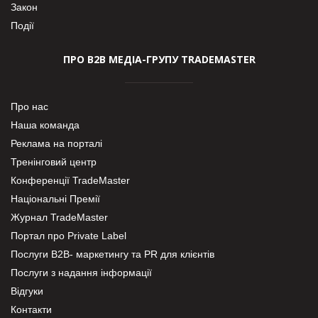
Закон
Події
ПРО В2В МЕДІА-ГРУПУ TRADEMASTER
Про нас
Наша команда
Реклама на порталі
Тренінговий центр
Конференції TradeMaster
Національні Премії
Журнал TradeMaster
Портал про Private Label
Послуги В2В- маркетингу та PR для клієнтів
Послуги з надання інформації
Відгуки
Контакти