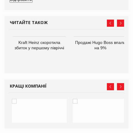
ЧИТАЙТЕ ТАКОЖ
ам
Kraft Heinz скоротила
Продажі Hugo Boss впали
іше
збиток у першому півріччі
на 9%
КРАЩІ КОМПАНІЇ