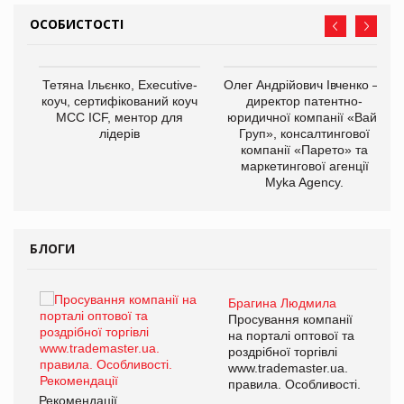
ОСОБИСТОСТІ
,
Тетяна Ільєнко, Executive-
Олег Андрійович Івченко —
ОВ
коуч, сертифікований коуч
директор патентно-
МСС ICF, ментор для
юридичної компанії «Вайз
лідерів
Груп», консалтингової
компанії «Парето» та
маркетингової агенції
Myka Agency.
БЛОГИ
Брагина Людмила
ї
Просування компанії
а
на порталі оптової та
роздрібної торгівлі
www.trademaster.ua.
і.
правила. Особливості.
Рекомендації
Ре