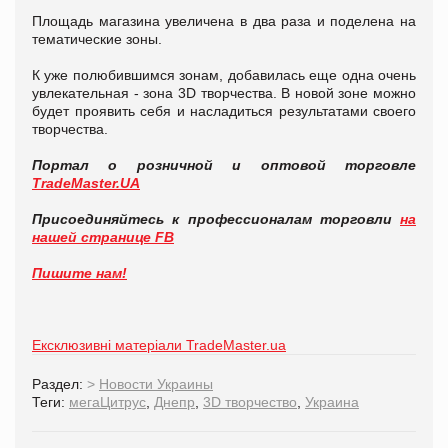
Площадь магазина увеличена в два раза и поделена на
тематические зоны.
К уже полюбившимся зонам, добавилась еще одна очень
увлекательная - зона 3D творчества. В новой зоне можно
будет проявить себя и насладиться результатами своего
творчества.
Портал о розничной и оптовой торговле
TradeMaster.UA
Присоединяйтесь к профессионалам торговли
на
нашей странице FB
Пишите нам!
Ексклюзивні матеріали TradeMaster.ua
Раздел:
>
Новости Украины
Теги:
мегаЦитрус
,
Днепр
,
3D творчество
,
Украина