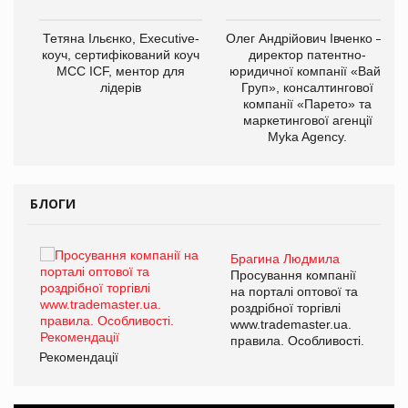
,
Тетяна Ільєнко, Executive-
Олег Андрійович Івченко —
ОВ
коуч, сертифікований коуч
директор патентно-
МСС ICF, ментор для
юридичної компанії «Вайз
лідерів
Груп», консалтингової
компанії «Парето» та
маркетингової агенції
Myka Agency.
БЛОГИ
Брагина Людмила
ї
Просування компанії
а
на порталі оптової та
роздрібної торгівлі
www.trademaster.ua.
і.
правила. Особливості.
Рекомендації
Ре