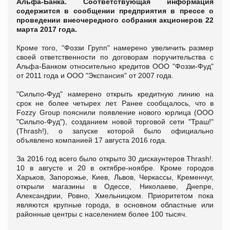
Альфа-Банка. Соответствующая информация
содержится в сообщении предприятия в прессе о
проведении внеочередного собрания акционеров 22
марта 2017 года.
Кроме того, "Фоззи Групп" намерено увеличить размер
своей ответственности по договорам поручительства с
Альфа-Банком относительно кредитов ООО "Фоззи-Фуд"
от 2011 года и ООО "Экспансия" от 2007 года.
"Сильпо-Фуд" намерено открыть кредитную линию на
срок не более четырех лет. Ранее сообщалось, что в
Fozzy Group пояснили появление нового юрлица (ООО
"Сильпо-Фуд"), созданием новой торговой сети "Траш!"
(Thrash!), о запуске которой было официально
объявлено компанией 17 августа 2016 года.
За 2016 год всего было открыто 30 дискаунтеров Thrash!.
10 в августе и 20 в октябре-ноябре. Кроме городов
Харьков, Запорожье, Киев, Львов, Черкассы, Кременчуг,
открыли магазины в Одессе, Николаеве, Днепре,
Александрии, Ровно, Хмельницком. Приоритетом пока
являются крупные города, в основном областные или
районные центры с населением более 100 тысяч.