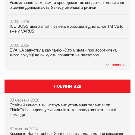
Розмитнення «з коліс» та крос-докінг: як оперативні логістичні
07.08.2026
Kraft Heinz скоротила збиток у першому півріччі
рішення допомагають бізнесу зменшити ризики
EVA.UA запустила кампанію «Хто б знав» про асортимент,
якого покупці не очікують побачити на платформі
07.08.2026
07.08.2026
Продажі Hugo Boss впали на 9%
ICE BOSS цього літа! Новинка морозива від власної ТМ Varto
06.08.2026
вже у VARUS
Смачна новинка для хвостатих: у VARUS з’явилися паучі
07.08.2026
Varto Paw expert від власної ТМ Varto!
Франція заборонила рекламні дзвінки без згоди клієнтів
07.08.2026
EVA.UA запустила кампанію «Хто б знав» про асортимент,
05.08.2026
якого покупці не очікують побачити на платформі
Мережа супермаркетів VARUS купує мережу магазинів
формату convenience store КОЛО: об’єднана компанія
налічуватиме 374 магазини
всі новини
НОВИНИ B2B
03 березня 2026
Освітній бенефіт як інструмент утримання талантів: як
ThinkGlobal підвищує лояльність та продуктивність вашої
команди
31 жовтня 2024
Компанія Rarog Tactical Gear презентувала надлегкі керамічні