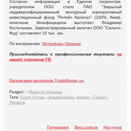
Согласно информации в Едином госреестре,
учредителем ООО стало ПАО "Закрытый
недиверсифицированный венчурный корпоративный
инвестиционный фонд "Ритейл Капитал" (100%, Киев),
конечным бенефициаром выступает Владимир
Костельман. Зарегистрированный капитал ООО "Сильпо-
Фуд" составляет 10 тыс. грн.
По материалам:
Интерфакс-Украина
Присоединяйтесь к профессионалам торговли
на
нашей странице FB
Ексклюзивні матеріали TradeMaster.ua
Раздел:
>
Новости Украины
Теги:
Fozzy Group
,
«Альфа-банк»
,
кредит
,
«Траш!»
,
Украина
Попередня
Весь список
Наступна