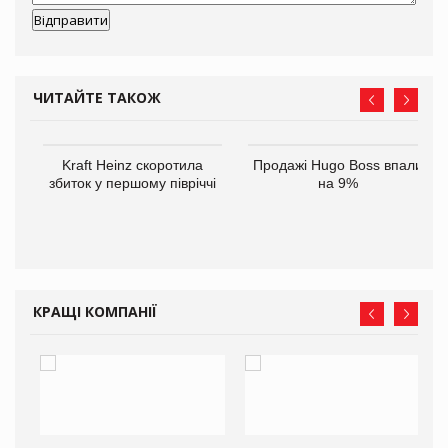
ЧИТАЙТЕ ТАКОЖ
ам
Kraft Heinz скоротила
Продажі Hugo Boss впали
іше
збиток у першому півріччі
на 9%
КРАЩІ КОМПАНІЇ