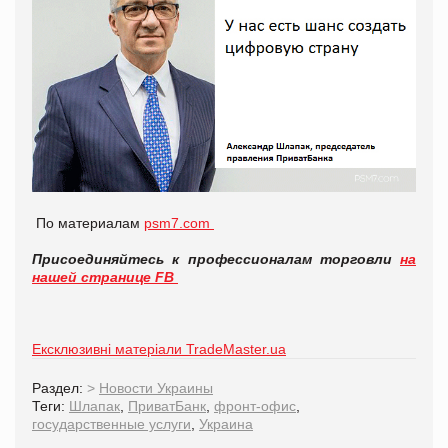
По материалам
psm7.com
Присоединяйтесь к профессионалам торговли
на
нашей странице FB
Ексклюзивні матеріали TradeMaster.ua
Раздел:
>
Новости Украины
Теги:
Шлапак
,
ПриватБанк
,
фронт-офис
,
государственные услуги
,
Украина