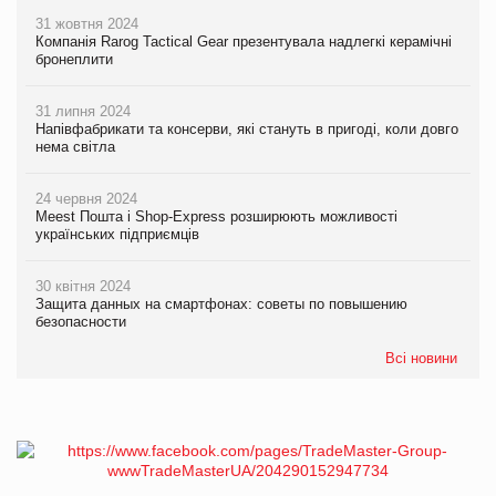
31 жовтня 2024
Компанія Rarog Tactical Gear презентувала надлегкі керамічні
бронеплити
31 липня 2024
Напівфабрикати та консерви, які стануть в пригоді, коли довго
нема світла
24 червня 2024
Meest Пошта і Shop-Express розширюють можливості
українських підприємців
30 квітня 2024
Защита данных на смартфонах: советы по повышению
безопасности
Всі новини