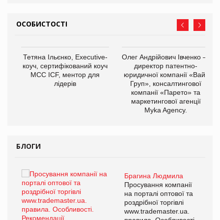
ОСОБИСТОСТІ
,
Тетяна Ільєнко, Executive-
Олег Андрійович Івченко —
ОВ
коуч, сертифікований коуч
директор патентно-
МСС ICF, ментор для
юридичної компанії «Вайз
лідерів
Груп», консалтингової
компанії «Парето» та
маркетингової агенції
Myka Agency.
БЛОГИ
Брагина Людмила
ї
Просування компанії
а
на порталі оптової та
роздрібної торгівлі
www.trademaster.ua.
і.
правила. Особливості.