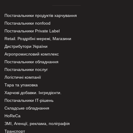
Постачальники продуктів харчування
Постачальники nonfood
Постачальники Private Label
Retail. Роздрібні мережі, Магазини
Дистрибутори України
Агропромисловий комплекс
Постачальники обладнання
Постачальники послуг
Логістичні компанії
Тара та упаковка
Харчові добавки. Інгредієнти.
Постачальники IT-рішень
Складське обладнання
HoReCa
ЗМІ, Агенції, реклама, поліграфія
Транспорт