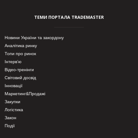
ТЕМИ ПОРТАЛА TRADEMASTER
Новини України та закордону
Аналітика ринку
Топи про ринок
Інтерв’ю
Відео-тренінги
Світовий досвід
Інновації
Маркетинг&Продажі
Закупки
Логістика
Закон
Події