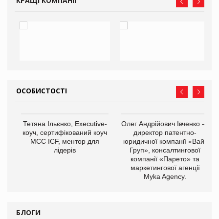
КРАЩІ КОМПАНІЇ
ОСОБИСТОСТІ
,
Тетяна Ільєнко, Executive-
Олег Андрійович Івченко —
ОВ
коуч, сертифікований коуч
директор патентно-
МСС ICF, ментор для
юридичної компанії «Вайз
лідерів
Груп», консалтингової
компанії «Парето» та
маркетингової агенції
Myka Agency.
БЛОГИ