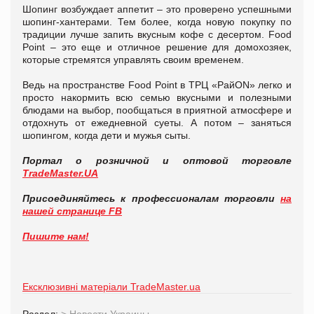
Шопинг возбуждает аппетит – это проверено успешными
шопинг-хантерами. Тем более, когда новую покупку по
традиции лучше запить вкусным кофе с десертом. Food
Point – это еще и отличное решение для домохозяек,
которые стремятся управлять своим временем.
Ведь на пространстве Food Point в ТРЦ «РайОN» легко и
просто накормить всю семью вкусными и полезными
блюдами на выбор, пообщаться в приятной атмосфере и
отдохнуть от ежедневной суеты. А потом – заняться
шопингом, когда дети и мужья сыты.
Портал о розничной и оптовой торговле
TradeMaster.UA
Присоединяйтесь к профессионалам торговли
на
нашей странице FB
Пишите нам!
Ексклюзивні матеріали TradeMaster.ua
Раздел:
>
Новости Украины