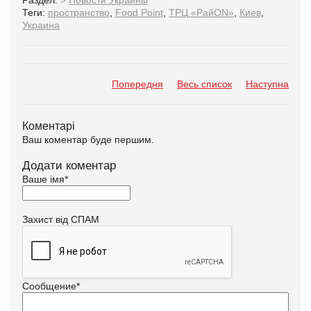
Теги:
пространство
,
Food Point
,
ТРЦ «РайОN»
,
Киев
,
Украина
Попередня
Весь список
Наступна
Коментарі
Ваш коментар буде першим.
Додати коментар
Ваше імя
*
Захист від СПАМ
Сообщение
*