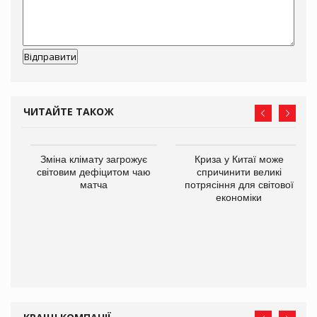
ЧИТАЙТЕ ТАКОЖ
Зміна клімату загрожує
Криза у Китаї може
ne
світовим дефіцитом чаю
спричинити великі
матча
потрясіння для світової
економіки