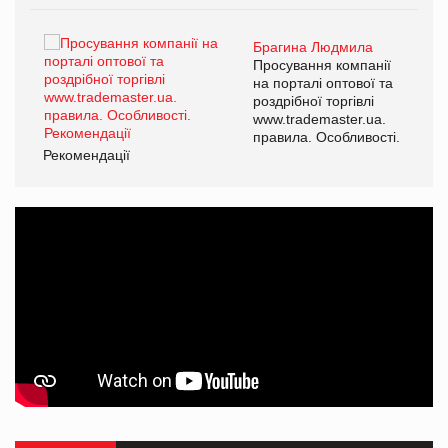
Брагина Людмила
ї
Просування компанії
а
на порталі оптової та
роздрібної торгівлі
www.trademaster.ua.
і.
правила. Особливості.
Рекомендації
Ре