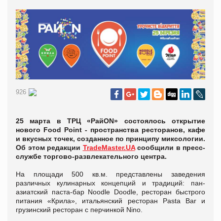
926
25 марта в ТРЦ «РайОN» состоялось открытие
нового Food Point - пространства ресторанов, кафе
и вкусных точек, созданное по принципу миксологии.
Об этом редакции
TradeMaster.UA
сообщили в пресс-
службе торгово-развлекательного центра.
На площади 500 кв.м. представлены заведения
различных кулинарных концепций и традиций: пан-
азиатский паста-бар Noodle Doodle, ресторан быстрого
питания «Крила», итальянский ресторан Pasta Bar и
грузинский ресторан с перчинкой Nino.