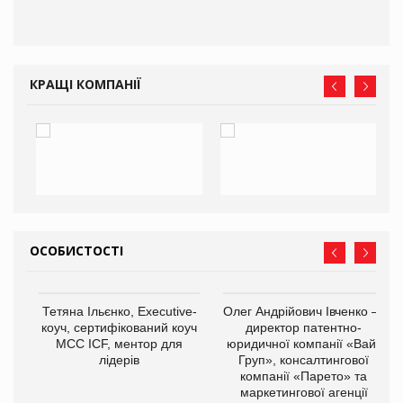
КРАЩІ КОМПАНІЇ
ОСОБИСТОСТІ
,
Тетяна Ільєнко, Executive-
Олег Андрійович Івченко —
ОВ
коуч, сертифікований коуч
директор патентно-
МСС ICF, ментор для
юридичної компанії «Вайз
лідерів
Груп», консалтингової
компанії «Парето» та
маркетингової агенції