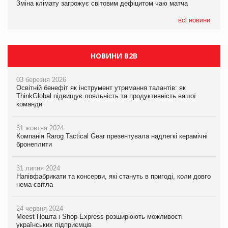
Зміна клімату загрожує світовим дефіцитом чаю матча
07.08.2026
EVA.UA запустила кампанію «Хто б знав» про асортимент,
всі новини
якого покупці не очікують побачити на платформі
НОВИНИ B2B
03 березня 2026
Освітній бенефіт як інструмент утримання талантів: як
ThinkGlobal підвищує лояльність та продуктивність вашої
команди
31 жовтня 2024
Компанія Rarog Tactical Gear презентувала надлегкі керамічні
бронеплити
31 липня 2024
Напівфабрикати та консерви, які стануть в пригоді, коли довго
нема світла
24 червня 2024
Meest Пошта і Shop-Express розширюють можливості
українських підприємців