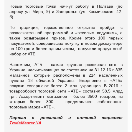
Новые торговые точки начнут работу в Полтаве (по
адресу ул. Мира, 9) и Запорожье (ул. Космическая, 42-
б).
По традиции, торжественное открытие пройдет с
развлекательной программой и «веселым ведущим», а
также розыгрышем призов. Кроме этого 100 первых
покупателей, совершивших покупку в новом дискаунтере
на 100 грн и более одним чеком, получили продуктовый
набор от АТБ.
Напомним, АТБ – самая крупная розничная сеть в
Украине, насчитывающая по состоянию на 31.12.16 г. 835
магазинов, которые расположены в 214 населенных
пунктах 18 областей Украины. Ежедневно в «АТБ»
покупки совершают более 2 млн. украинцев. В 2016 г.
товарооборот торговой сети «АТБ» составил 58,5 млрд
грн. Ассортимент магазинов - более 3500 товаров, из
которых более 800 – представляют собственные
торговые марки «АТБ».
Портал о розничной и оптовой торговле
TradeMaster.UA