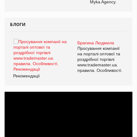
Myka Agency.
БЛОГИ
Брагина Людмила
ї
Просування компанії
а
на порталі оптової та
роздрібної торгівлі
www.trademaster.ua.
і.
правила. Особливості.
Рекомендації
Ре