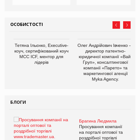
ОСОБИСТОСТІ
,
Тетяна Ільєнко, Executive-
Олег Андрійович Івченко —
ОВ
коуч, сертифікований коуч
директор патентно-
МСС ICF, ментор для
юридичної компанії «Вайз
лідерів
Груп», консалтингової
компанії «Парето» та
маркетингової агенції
Myka Agency.
БЛОГИ
Брагина Людмила
ї
Просування компанії
а
на порталі оптової та
роздрібної торгівлі