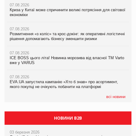
07.08.2026
07.08.2026
Криза у Китаї може спричинити великі потрясіння для світової
07.08.2026
Криза у Китаї може спричинити великі потрясіння для світової
економіки
ICE BOSS цього літа! Новинка морозива від власної ТМ Varto
економіки
вже у VARUS
07.08.2026
07.08.2026
Розмитнення «з коліс» та крос-докінг: як оперативні логістичні
07.08.2026
Kraft Heinz скоротила збиток у першому півріччі
рішення допомагають бізнесу зменшити ризики
EVA.UA запустила кампанію «Хто б знав» про асортимент,
якого покупці не очікують побачити на платформі
07.08.2026
07.08.2026
Продажі Hugo Boss впали на 9%
ICE BOSS цього літа! Новинка морозива від власної ТМ Varto
06.08.2026
вже у VARUS
Смачна новинка для хвостатих: у VARUS з’явилися паучі
07.08.2026
Varto Paw expert від власної ТМ Varto!
Франція заборонила рекламні дзвінки без згоди клієнтів
07.08.2026
EVA.UA запустила кампанію «Хто б знав» про асортимент,
05.08.2026
якого покупці не очікують побачити на платформі
Мережа супермаркетів VARUS купує мережу магазинів
формату convenience store КОЛО: об’єднана компанія
налічуватиме 374 магазини
всі новини
НОВИНИ B2B
03 березня 2026