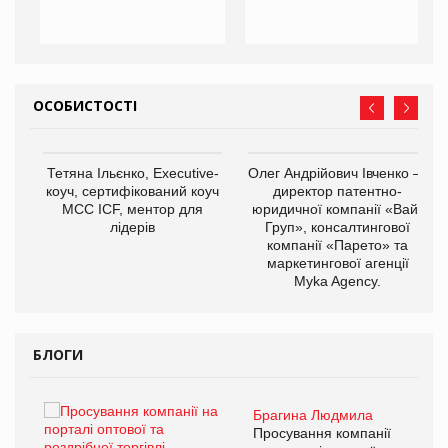
ОСОБИСТОСТІ
,
Тетяна Ільєнко, Executive-
Олег Андрійович Івченко —
ОВ
коуч, сертифікований коуч
директор патентно-
МСС ICF, ментор для
юридичної компанії «Вайз
лідерів
Груп», консалтингової
компанії «Парето» та
маркетингової агенції
Myka Agency.
БЛОГИ
Брагина Людмила
ї
Просування компанії