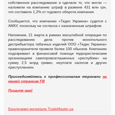
собственное расследование и сделали то, что могли —
наложили на компанию штраф в размене 431 млн грн,
что составило 1,2% от годового оборота компании.
Сообщается, что компанию «Тедис Украина» судится с
АМКУ, поскольку не согласна с назначенным штрафом.
Напомним, 21 марта в рамках масштабной операции по
расследованию дела против монопольного
дистрибьютора табачных изделий ООО «Тедис Украина»
правоохранители провели более 100 обысков. Компанию
подозревают в финансовой помощи террористическим
организациям самопровозглашенных «республик» на
сумму 2,5 млрд гривен, неуплате налогов и других
преступлениях.
Присоединяйтесь к профессионалам торговли
на
нашей странице FB
Пишите нам!
Ексклюзивні матеріали TradeMaster.ua