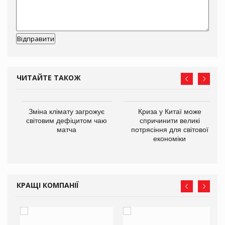
ЧИТАЙТЕ ТАКОЖ
Зміна клімату загрожує
Криза у Китаї може
ne
світовим дефіцитом чаю
спричинити великі
матча
потрясіння для світової
економіки
КРАЩІ КОМПАНІЇ