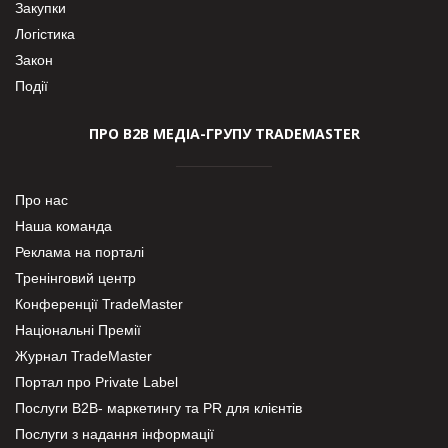
Закупки
Логістика
Закон
Події
ПРО В2В МЕДІА-ГРУПУ TRADEMASTER
Про нас
Наша команда
Реклама на порталі
Тренінговий центр
Конференції TradeMaster
Національні Премії
Журнал TradeMaster
Портал про Private Label
Послуги В2В- маркетингу та PR для клієнтів
Послуги з надання інформації