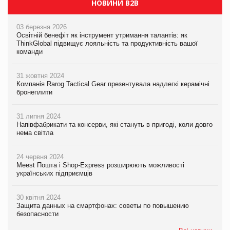
НОВИНИ B2B
03 березня 2026
Освітній бенефіт як інструмент утримання талантів: як
ThinkGlobal підвищує лояльність та продуктивність вашої
команди
31 жовтня 2024
Компанія Rarog Tactical Gear презентувала надлегкі керамічні
бронеплити
31 липня 2024
Напівфабрикати та консерви, які стануть в пригоді, коли довго
нема світла
24 червня 2024
Meest Пошта і Shop-Express розширюють можливості
українських підприємців
30 квітня 2024
Защита данных на смартфонах: советы по повышению
безопасности