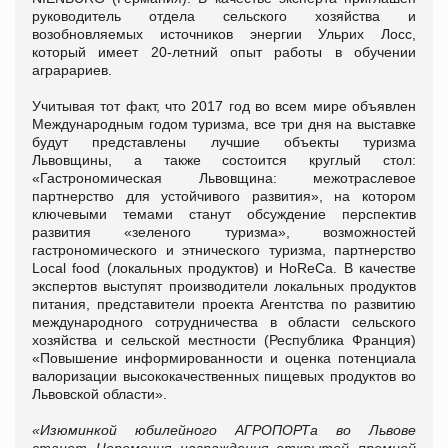
руководитель отдела сельского хозяйства и
возобновляемых источников энергии Ульрих Лосс,
который имеет 20-летний опыт работы в обучении
аграрариев.
Учитывая тот факт, что 2017 год во всем мире объявлен
Международным годом туризма, все три дня на выставке
будут представлены лучшие объекты туризма
Львовщины, а также состоится круглый стол:
«Гастрономическая Львовщина: межотраслевое
партнерство для устойчивого развития», на котором
ключевыми темами станут обсуждение перспектив
развития «зеленого туризма», возможностей
гастрономического и этнического туризма, партнерство
Local food (локальных продуктов) и HoReCa. В качестве
экспертов выступят производители локальных продуктов
питания, представители проекта Агентства по развитию
международного сотрудничества в области сельского
хозяйства и сельской местности (Республика Франция)
«Повышение информированности и оценка потенциала
валоризации высококачественных пищевых продуктов во
Львовской области».
«Изюминкой юбилейного АГРОПОРТа во Львове
станет Церемония награждения открытой премией