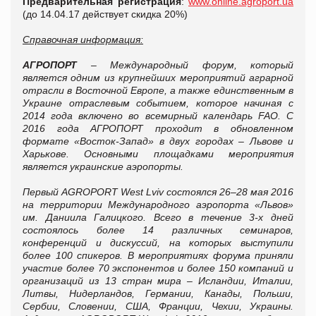
Предварительная регистрация
:
www.online.agroport.ua
(до 14.04.17 действует скидка 20%)
Справочная информация:
АГРОПОРТ
– Международный форум, который
является одним из крупнейших мероприятий аграрной
отрасли в Восточной Европе, а также единственн
ым
в
Украине отраслевым событием, которое начиная с
2014 года включено во всемирный календарь FAO. С
2016 года АГРОПОРТ проходит в обновленном
формате «Восток-Запад» в двух городах – Львове и
Харькове. Основными площадками мероприятия
является украинские аэропорты.
Первый AGROPORT West Lviv состоялся 26–28 мая 2016
на территории Международного аэропорта «Львов»
им. Даниила Галицкого. Всего в течение 3-х дней
состоялось более 14 различных семинаров,
конференций и дискуссий, на которых выступили
более 100 спикеров. В мероприятиях форума приняли
участие более 70 экспонентов и более 150 компаний и
организаций из 13 стран мира – Исландии, Италии,
Литвы, Нидерландов, Германии, Канады, Польши,
Сербии, Словении, США, Франции, Чехии, Украины.