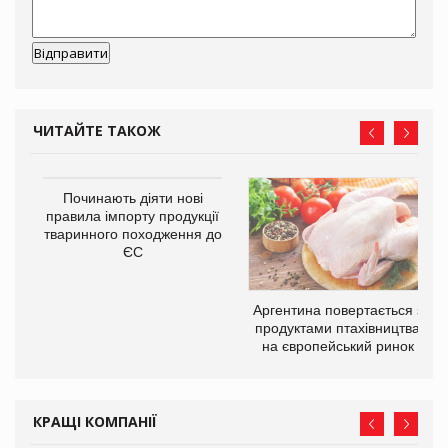
ЧИТАЙТЕ ТАКОЖ
в
Починають діяти нові
правила імпорту продукції
тваринного походження до
О:
ЄС
Аргентина повертається з
продуктами птахівництва
на європейський ринок
КРАЩІ КОМПАНІЇ