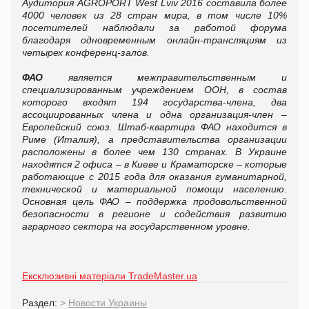
Аудитория AGROPORT West Lviv 2016 составила более
4000 человек из 28 стран мира, в том числе 10%
посетителей наблюдали за работой форума
благодаря одновременным онлайн-трансляциям из
четырех конференц-залов.
ФАО
является межправительственным и
специализированным учреждением ООН, в состав
которого входят 194 государства-члена, два
ассоциированных члена и одна организация-член –
Европейский союз. Штаб-квартира ФАО находится в
Риме (Италия), а представительства организации
расположены в более чем 130 странах. В Украине
находятся 2 офиса – в Киеве и Краматорске – которые
работающие с 2015 года для оказания гуманитарной,
технической и материальной помощи населению.
Основная цель ФАО – поддержка продовольственной
безопасности в регионе и содействия развитию
аграрного сектора на государственном уровне.
Ексклюзивні матеріали TradeMaster.ua
Раздел:
>
Новости Украины