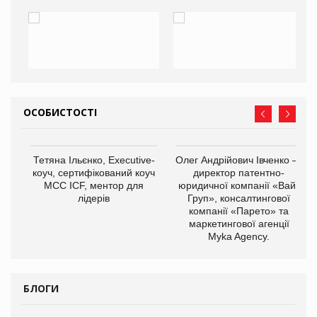
ОСОБИСТОСТІ
,
Тетяна Ільєнко, Executive-
Олег Андрійович Івченко —
ОВ
коуч, сертифікований коуч
директор патентно-
МСС ICF, ментор для
юридичної компанії «Вайз
лідерів
Груп», консалтингової
компанії «Парето» та
маркетингової агенції
Myka Agency.
БЛОГИ