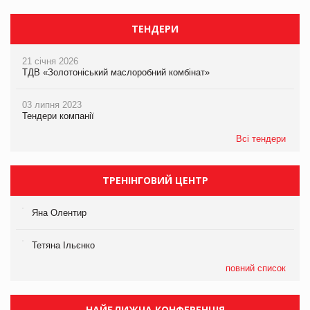
ТЕНДЕРИ
21 січня 2026
ТДВ «Золотоніський маслоробний комбінат»
03 липня 2023
Тендери компанії
Всі тендери
ТРЕНІНГОВИЙ ЦЕНТР
Яна Олентир
Тетяна Ільєнко
повний список
НАЙБЛИЖЧА КОНФЕРЕНЦІЯ