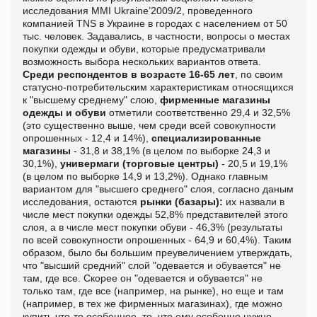
исследования MMI Ukraine’2009/2, проведенного
компанией TNS в Украине в городах с населением от 50
тыс. человек. Задавались, в частности, вопросы о местах
покупки одежды и обуви, которые предусматривали
возможность выбора нескольких вариантов ответа.
Среди респондентов в возрасте 16-65 лет
, по своим
статусно-потребительским характеристикам относящихся
к "высшему среднему" слою,
фирменные магазины
одежды и обуви
отметили соответственно 29,4 и 32,5%
(это существенно выше, чем среди всей совокупности
опрошенных - 12,4 и 14%),
специализированные
магазины
- 31,8 и 38,1% (в целом по выборке 24,3 и
30,1%),
универмаги (торговые центры)
- 20,5 и 19,1%
(в целом по выборке 14,9 и 13,2%). Однако главным
вариантом для "высшего среднего" слоя, согласно даным
исследования, остаются
рынки (базары):
их назвали в
числе мест покупки одежды 52,8% представителей этого
слоя, а в числе мест покупки обуви - 46,3% (результаты
по всей совокупности опрошенных - 64,9 и 60,4%). Таким
образом, было бы большим преувеличением утверждать,
что "высший средний" слой "одевается и обувается" не
там, где все. Скорее он "одевается и обувается" не
только там, где все (например, на рынке), но еще и там
(например, в тех же фирменных магазинах), где можно
купить что-то особенное, то, что ему особенно нужно.