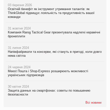
03 березня 2026
Освітній бенефіт як інструмент утримання талантів: як
ThinkGlobal підвищує лояльність та продуктивність вашої
команди
31 жовтня 2024
Компанія Rarog Tactical Gear презентувала надлегкі керамічні
бронеплити
31 липня 2024
Напівфабрикати та консерви, які стануть в пригоді, коли довго
нема світла
24 червня 2024
Meest Пошта і Shop-Express розширюють можливості
українських підприємців
30 квітня 2024
Защита данных на смартфонах: советы по повышению
безопасности
Всі новини