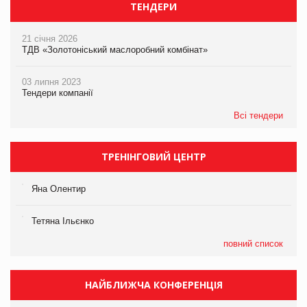
ТЕНДЕРИ
21 січня 2026
ТДВ «Золотоніський маслоробний комбінат»
03 липня 2023
Тендери компанії
Всі тендери
ТРЕНІНГОВИЙ ЦЕНТР
Яна Олентир
Тетяна Ільєнко
повний список
НАЙБЛИЖЧА КОНФЕРЕНЦІЯ