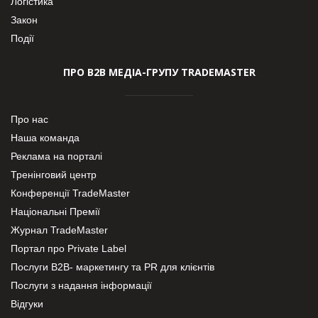
Логістика
Закон
Події
ПРО В2В МЕДІА-ГРУПУ TRADEMASTER
Про нас
Наша команда
Реклама на порталі
Тренінговий центр
Конференції TradeMaster
Національні Премії
Журнал TradeMaster
Портал про Private Label
Послуги В2В- маркетингу та PR для клієнтів
Послуги з надання інформації
Відгуки