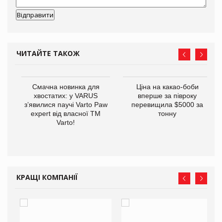
ЧИТАЙТЕ ТАКОЖ
у
Смачна новинка для
Ціна на какао-боби
хвостатих: у VARUS
вперше за півроку
з’явилися паучі Varto Paw
перевищила $5000 за
expert від власної ТМ
тонну
Varto!
КРАЩІ КОМПАНІЇ