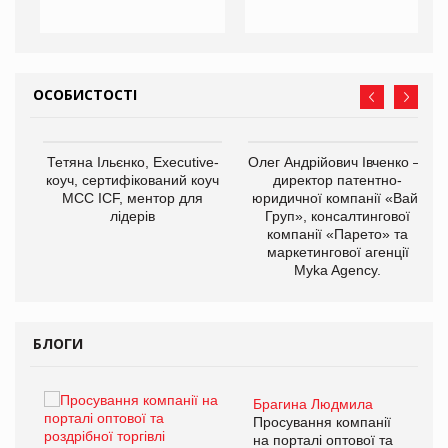
ОСОБИСТОСТІ
,
Тетяна Ільєнко, Executive-
Олег Андрійович Івченко —
ОВ
коуч, сертифікований коуч
директор патентно-
МСС ICF, ментор для
юридичної компанії «Вайз
лідерів
Груп», консалтингової
компанії «Парето» та
маркетингової агенції
Myka Agency.
БЛОГИ
Брагина Людмила
ї
Просування компанії
а
на порталі оптової та