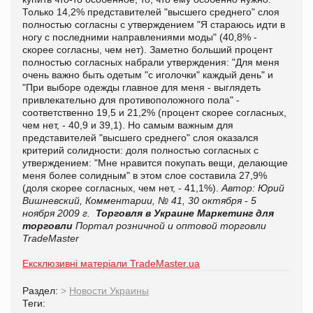
Только 14,2% представителей "высшего среднего" слоя
полностью согласны с утверждением "Я стараюсь идти в
ногу с последними направлениями моды" (40,8% -
скорее согласны, чем нет). Заметно больший процент
полностью согласных набрали утверждения: "Для меня
очень важно быть одетым "с иголочки" каждый день" и
"При выборе одежды главное для меня - выглядеть
привлекательно для противоположного пола" -
соответственно 19,5 и 21,2% (процент скорее согласных,
чем нет, - 40,9 и 39,1). Но самым важным для
представителей "высшего среднего" слоя оказался
критерий солидности: доля полностью согласных с
утверждением: "Мне нравится покупать вещи, делающие
меня более солидным" в этом слое составила 27,9%
(доля скорее согласных, чем нет, - 41,1%).
Автор: Юрий
Вишневский,
Комментарии, № 41, 30 октября - 5
ноября 2009 г.
Торговля в Украине
Маркетинг для
торговли
Портал розничной и оптовой торговли
TradeMaster
Ексклюзивні матеріали TradeMaster.ua
Раздел:
>
Новости Украины
Теги: