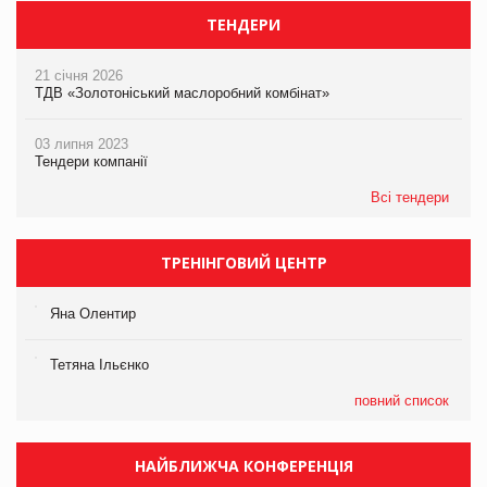
ТЕНДЕРИ
21 січня 2026
ТДВ «Золотоніський маслоробний комбінат»
03 липня 2023
Тендери компанії
Всі тендери
ТРЕНІНГОВИЙ ЦЕНТР
Яна Олентир
Тетяна Ільєнко
повний список
НАЙБЛИЖЧА КОНФЕРЕНЦІЯ