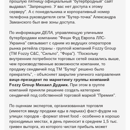
прошлую пятницу официальный "бутербродный" сайт
выдавал: "Запрещено. У вас нет доступа к этому
серверу". А с понедельника и корпоративный номер
телефона руководителя сети "Бутер-точка" Александра
Заманского был вне зоны доступа.
По информации
ДЕЛА,
управляющую уличными
бутербродами компанию "Фешн Фуд Европа ЛЛС-
Украина" связывают с одним из ведущих операторов
рынка ретейла страны - группой компаний Fozzy Group
(ТМ Fozzy C&C, "Сильпо", "Фора"). "Поскольку
внутренние потребности торговых сетей оказались выше,
чем производственные возможности компании, то
продажу сендвичей под ТМ "Бутер" решено было
прекратить", - объясняет закрытие уличного направления
вице-президент по маркетингу группы компаний
Fozzy Group Михаил Дудник.
При этом в группе
компаний приняли решение создать категорию
сендвичей под собственной торговой маркой "Премия".
По оценкам экспертов, организованная торговля
(имеется ввиду продажи еды в ларьках) фаст-фудом на
улицах городов - формат street food - особенно в хорошо
проходимых местах, в день приносит в среднем 1,5 тыс.
гривен выторга, из которого чистая прибыль может