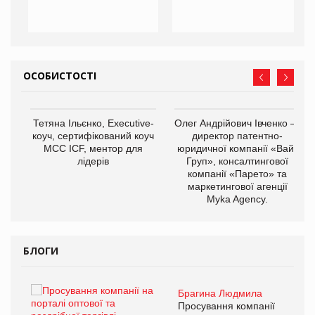
ОСОБИСТОСТІ
,
Тетяна Ільєнко, Executive-
Олег Андрійович Івченко —
ОВ
коуч, сертифікований коуч
директор патентно-
МСС ICF, ментор для
юридичної компанії «Вайз
лідерів
Груп», консалтингової
компанії «Парето» та
маркетингової агенції
Myka Agency.
БЛОГИ
Брагина Людмила
ї
Просування компанії