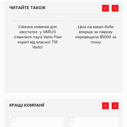
ЧИТАЙТЕ ТАКОЖ
у
Смачна новинка для
Ціна на какао-боби
хвостатих: у VARUS
вперше за півроку
з’явилися паучі Varto Paw
перевищила $5000 за
expert від власної ТМ
тонну
Varto!
КРАЩІ КОМПАНІЇ