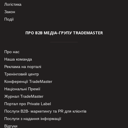
Логістика
Закон
Події
ПРО В2В МЕДІА-ГРУПУ TRADEMASTER
Про нас
Наша команда
Реклама на порталі
Тренінговий центр
Конференції TradeMaster
Національні Премії
Журнал TradeMaster
Портал про Private Label
Послуги В2В- маркетингу та PR для клієнтів
Послуги з надання інформації
Відгуки