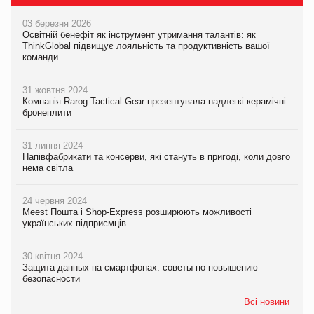
03 березня 2026
Освітній бенефіт як інструмент утримання талантів: як
ThinkGlobal підвищує лояльність та продуктивність вашої
команди
31 жовтня 2024
Компанія Rarog Tactical Gear презентувала надлегкі керамічні
бронеплити
31 липня 2024
Напівфабрикати та консерви, які стануть в пригоді, коли довго
нема світла
24 червня 2024
Meest Пошта і Shop-Express розширюють можливості
українських підприємців
30 квітня 2024
Защита данных на смартфонах: советы по повышению
безопасности
Всі новини