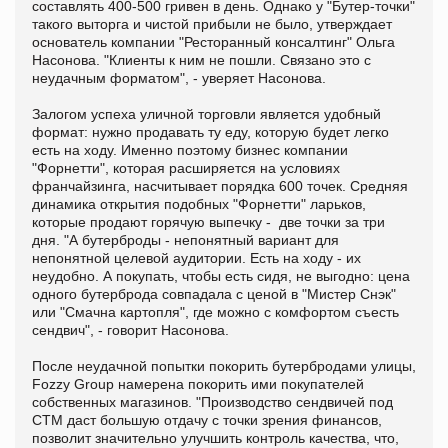
составлять 400-500 гривен в день. Однако у "Бутер-точки"
такого выторга и чистой прибыли не было, утверждает
основатель компании "Ресторанный консалтинг" Ольга
Насонова. "Клиенты к ним не пошли. Связано это с
неудачным форматом", - уверяет Насонова.
Залогом успеха уличной торговли является удобный
формат: нужно продавать ту еду, которую будет легко
есть на ходу. Именно поэтому бизнес компании
"Форнетти", которая расширяется на условиях
франчайзинга, насчитывает порядка 600 точек. Средняя
динамика открытия подобных "Форнетти" ларьков,
которые продают горячую выпечку - две точки за три
дня. "А бутерброды - непонятный вариант для
непонятной целевой аудитории. Есть на ходу - их
неудобно. А покупать, чтобы есть сидя, не выгодно: цена
одного бутерброда совпадала с ценой в "Мистер Снэк"
или "Смачна картопля", где можно с комфортом съесть
сендвич", - говорит Насонова.
После неудачной попытки покорить бутербродами улицы,
Fozzy Group намерена покорить ими покупателей
собственных магазинов. "Производство сендвичей под
СТМ даст большую отдачу с точки зрения финансов,
позволит значительно улучшить контроль качества, что,