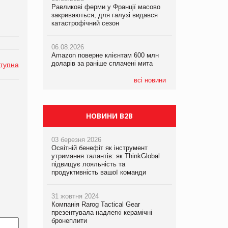
Равликові ферми у Франції масово
Amazon поверне клієнтам 600 млн
закриваються, для галузі видався
доларів за раніше сплачені мита
катастрофічний сезон
05.08.2026
Смачне поповнення дитячого меню:
05.08.2026
у VARUS з’явилися новинки від ТМ
06.08.2026
У Євросоюзі набули чинності нові
ТОКЕРИ
Amazon поверне клієнтам 600 млн
правила щодо штучного інтелекту
доларів за раніше сплачені мита
тупна
05.08.2026
Сергій Лісунов про заморожені
всі новини
хлібобулочні вироби на
PrivateLabel&FMCG Master 2026
НОВИНИ B2B
03 березня 2026
Освітній бенефіт як інструмент
утримання талантів: як ThinkGlobal
підвищує лояльність та
продуктивність вашої команди
31 жовтня 2024
Компанія Rarog Tactical Gear
презентувала надлегкі керамічні
бронеплити