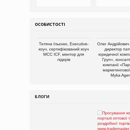
ОСОБИСТОСТІ
арас Ігорович,
Тетяна Ільєнко, Executive-
Олег Андрійович
иробництва ТОВ
коуч, сертифікований коуч
директор пат
Герчак"
МСС ICF, ментор для
юридичної компа
лідерів
Груп», консал
компанії «Пар
маркетингової
Myka Agen
БЛОГИ
Брагина Людмила
Просування компанії на
порталі оптової та
роздрібної торгівлі