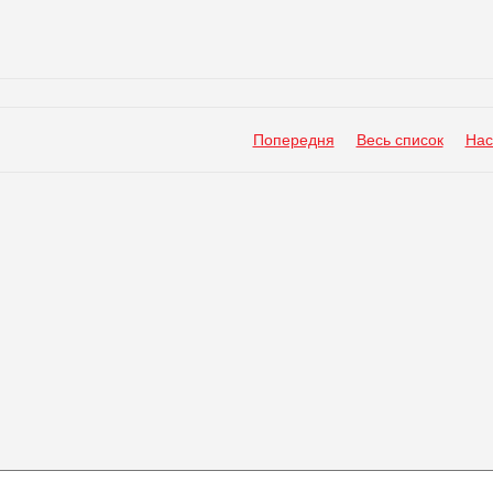
Попередня
Весь список
Нас