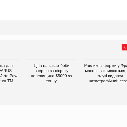
ка для
Ціна на какао-боби
Равликові ферми у Фра
 VARUS
вперше за півроку
масово закриваються,
 Varto Paw
перевищила $5000 за
галузі видався
сної ТМ
тонну
катастрофічний сез