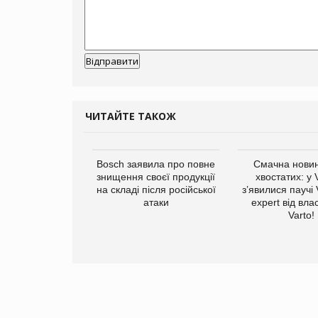
ЧИТАЙТЕ ТАКОЖ
ратила понад $1
Bosch заявила про повне
Смачна новин
 маркетинг за
знищення своєї продукції
хвостатих: у
вартал
на складі після російської
з’явилися паучі
атаки
expert від вла
Varto!