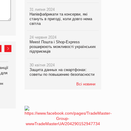
31 липня 2024
Напівфабрикати та консерви, які
стануть в пригоді, коли довго нема
світла
24 червня 2024
Meest Пошта і Shop-Express
розширюють можливості українських
підприємців
30 квітня 2024
нції
Amazon поверне клієнтам
У Євросоюзі набули
Защита данных на смартфонах:
 для
600 млн доларів за раніше
чинності нові правила
советы по повышению безопасности
сплачені мита
щодо штучного інтелекту
он
Всі новини