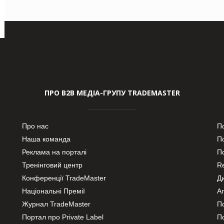
ПРО В2В МЕДІА-ГРУПУ TRADEMASTER
Про нас
П
Наша команда
П
Реклама на порталі
По
Тренінговий центр
Re
Конференції TradeMaster
Д
Національні Премії
А
Журнал TradeMaster
П
Портал про Private Label
П