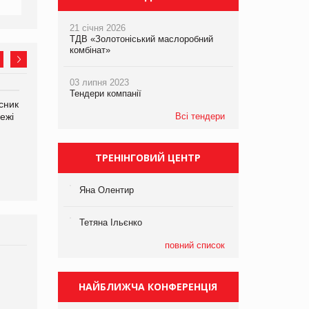
21 січня 2026
ТДВ «Золотоніський маслоробний
комбінат»
03 липня 2023
Тендери компанії
сник
Олексій Логачов-Михайлов
Яна Сараніна, директор
ежі
Файно маркет Директор
Всі тендери
компанії «УкраМарин»
департаменту з
виробництва
ТРЕНІНГОВИЙ ЦЕНТР
Яна Олентир
Тетяна Ільєнко
повний список
Брагина Людмила
Просування компанії на
НАЙБЛИЖЧА КОНФЕРЕНЦІЯ
порталі оптової та
роздрібної торгівлі