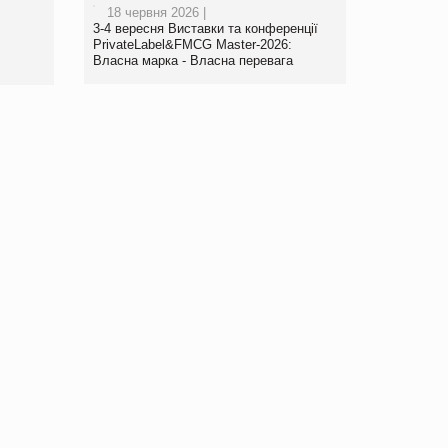
18 червня 2026 |
www.trademaster.ua.
3-4 вересня Виставки та конференції
правила. Особливості.
PrivateLabel&FMCG Master-2026:
Власна марка - Власна перевага