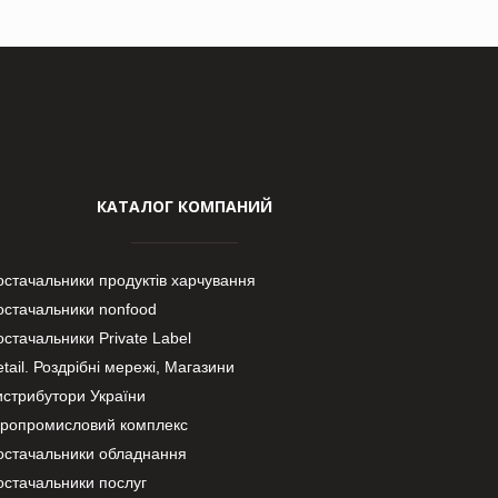
КАТАЛОГ КОМПАНИЙ
остачальники продуктів харчування
остачальники nonfood
стачальники Private Label
tail. Роздрібні мережі, Магазини
истрибутори України
гропромисловий комплекс
остачальники обладнання
остачальники послуг