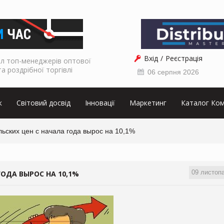
Вхід
Реєстрація
л топ-менеджерів оптової
та роздрібної торгівлі
06 серпня 2026
к
Світовий досвід
Інновації
Маркетинг
Каталог Ком
ьских цен с начала года вырос на 10,1%
09 листоп
ОДА ВЫРОС НА 10,1%