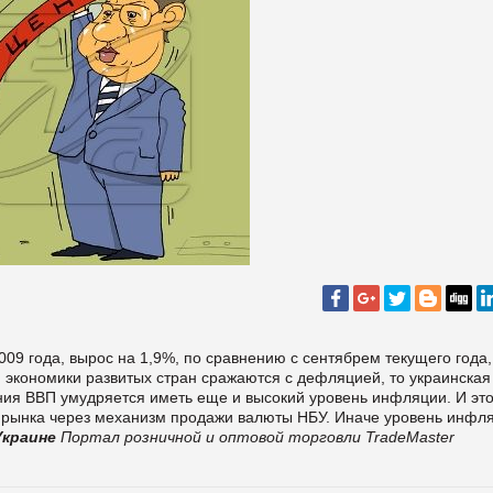
009 года, вырос на 1,9%, по сравнению с сентябрем текущего года,
и экономики развитых стран сражаются с дефляцией, то украинская
ния ВВП умудряется иметь еще и высокий уровень инфляции. И эт
с рынка через механизм продажи валюты НБУ. Иначе уровень инфл
Украине
Портал розничной и оптовой торговли TradeMaster