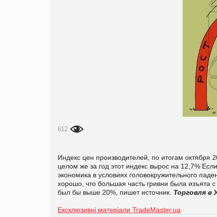
612
Индекс цен производителей, по итогам октября 2
целом же за год этот индекс вырос на 12,7% Есл
экономика в условиях головокружительного паде
хорошо, что большая часть гривни была изъята 
был бы выше 20%, пишет источник.
Торговля в 
Ексклюзивні матеріали TradeMaster.ua