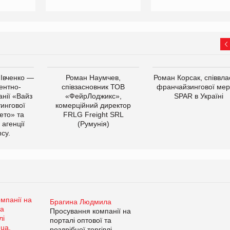
 Івченко —
Роман Наумчев,
Роман Корсак, співвла
ентно-
співзасновник ТОВ
франчайзингової мер
нії «Вайз
«ФейрЛоджикс»,
SPAR в Україні
тингової
комерційний директор
ето» та
FRLG Freight SRL
 агенції
(Румунія)
cy.
Брагина Людмила
Просування компанії на
порталі оптової та
роздрібної торгівлі