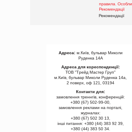
www.trademaster.ua.
правила. Особливості.
ії
Рекомендації
Адреса:
м.Київ, бульвар Миколи
Руденка 14А
Адреса для кореспонденції:
ТОВ "Tрейд Мастер Груп"
м.Київ, бульвар Миколи Руденка 14а,
2 поверх, оф 121, 03194
Контакти для:
замовлення треннгів, конференцій:
+380 (67) 502-99-00,
замовлення реклами на порталі,
журналах:
+380 (67) 502 30 13,
інші питання: +380 (44) 383 92 39,
+380 (44) 383 50 34.