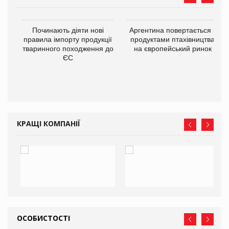
в
Починають діяти нові
Аргентина повертається з
правила імпорту продукції
продуктами птахівництва
тваринного походження до
на європейський ринок
О:
ЄС
КРАЩІ КОМПАНІЇ
ОСОБИСТОСТІ