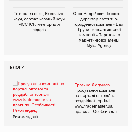
Тетяна Ільєнко, Executive-
Олег Андрійович Івченко —
коуч, сертифікований коуч
директор патентно-
МСС ICF, ментор для
юридичної компанії «Вайз
лідерів
Груп», консалтингової
компанії «Парето» та
маркетингової агенції
,
Myka Agency.
ОВ
БЛОГИ
Брагина Людмила
ї
Просування компанії
а
на порталі оптової та
роздрібної торгівлі
www.trademaster.ua.
і.
правила. Особливості.
Рекомендації
Ре