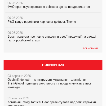
06.08.2026
06.08.2026
ФАО прогнозує зростання світових цін на продовольство
05.08.2026
ФАО прогнозує зростання світових цін на продовольство
Російська атака 5 серпня стала одним із наймасштабніших
ударів по українському бізнесу за час повномасштабної війни
06.08.2026
06.08.2026
P&G купує виробника харчових добавок Thorne
P&G купує виробника харчових добавок Thorne
05.08.2026
Смачне поповнення дитячого меню: у VARUS з’явилися
06.08.2026
06.08.2026
новинки від ТМ ТОКЕРИ
Bosch заявила про повне знищення своєї продукції на складі
Bosch заявила про повне знищення своєї продукції на складі
після російської атаки
після російської атаки
05.08.2026
Сергій Лісунов про заморожені хлібобулочні вироби на
всі новини
PrivateLabel&FMCG Master 2026
НОВИНИ B2B
03 березня 2026
Освітній бенефіт як інструмент утримання талантів: як
ThinkGlobal підвищує лояльність та продуктивність вашої
команди
31 жовтня 2024
Компанія Rarog Tactical Gear презентувала надлегкі керамічні
бронеплити