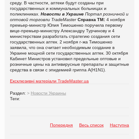
среду. В частности, аптеки будут созданы при
государственных и коммунальных больницах и
поликлиниках.
Новости в Украине
Портал розничной и
оптовой торговли TradeMaster
Справка ТМ:
4 ноября
премьер-министр Юлия Тимошенко поручила первому
вице-премьер-министру Александру Турчинову и 4
министерствам разработать стратегию создания сети
государственных аптек. 2 ноября г-жа Тимошенко
заявила, что она считает необходимым создание в
Украине мощной сети государственных аптек. 30 октября
Кабинет Министров установил предельные оптовые и
розничные цены на антивирусные препараты и защитные
средства в связи с эпидемией гриппа А(H1N1).
Ексклюзивні матеріали TradeMaster.ua
Раздел:
>
Новости Украины
Теги:
Попередня
Весь список
Наступна