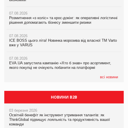
вже у VARUS
07.08.2026
07.08.2026
Розмитнення «з коліс» та крос-докінг: як оперативні логістичні
07.08.2026
Kraft Heinz скоротила збиток у першому півріччі
рішення допомагають бізнесу зменшити ризики
EVA.UA запустила кампанію «Хто б знав» про асортимент,
якого покупці не очікують побачити на платформі
07.08.2026
07.08.2026
Продажі Hugo Boss впали на 9%
ICE BOSS цього літа! Новинка морозива від власної ТМ Varto
06.08.2026
вже у VARUS
Смачна новинка для хвостатих: у VARUS з’явилися паучі
07.08.2026
Varto Paw expert від власної ТМ Varto!
Франція заборонила рекламні дзвінки без згоди клієнтів
07.08.2026
EVA.UA запустила кампанію «Хто б знав» про асортимент,
05.08.2026
якого покупці не очікують побачити на платформі
Мережа супермаркетів VARUS купує мережу магазинів
формату convenience store КОЛО: об’єднана компанія
налічуватиме 374 магазини
всі новини
НОВИНИ B2B
03 березня 2026
Освітній бенефіт як інструмент утримання талантів: як
ThinkGlobal підвищує лояльність та продуктивність вашої
команди