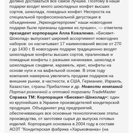
должно доставаться все самое лучшее. Поэтому в наши
подарки входит много шоколадных конфет высших
сортов, шоколада, помадных конфет. Неспроста на
специальной профессиональной дегустации в
объединении „Укркондитерпроме“ наши новогодние
подарки были признаны одними из лучших», — отметила
президент корпорации Алла Коваленко.
«Бисквит-
Шоколад» выпускает широкий ассортимент новогодних
наборов: он насчитывает 17 наименований весом от 270
г до 1430 г. В новогодние подарки традиционно входят
шоколадные конфеты высших сортов, пралиновые и
помадные конфеты с разными начинками, шоколад и
шоколадные сэндвичи, карамель, ирис, конфеты на
основе нуги и на вафельной основе. В этом году
компания намерена увеличить продажи подарков на
внешние рынки, в частности, в США, Германию, Израиль,
Казахстан, страны Прибалтики и др.
Новости компаний
Портал розничной и оптовой торговли TradeMaster
Справка ТМ:
Корпорация «Бисквит-Шоколад»:
один
из крупнейших в Украине производителей кондитерской
продукции. Объединяет ряд предприятий,
обеспечивающих все основные технологические этапы
производства, от заготовки сырья до выпуска готовых
изделий. Корпорация основана в 2004 году в составе
АОЗТ "Кондитерская фабрика «Харьковчанка» (на