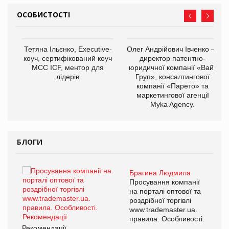
ОСОБИСТОСТІ
,
Тетяна Ільєнко, Executive-
Олег Андрійович Івченко —
ОВ
коуч, сертифікований коуч
директор патентно-
МСС ICF, ментор для
юридичної компанії «Вайз
лідерів
Груп», консалтингової
компанії «Парето» та
маркетингової агенції
Myka Agency.
БЛОГИ
Брагина Людмила
ї
Просування компанії
а
на порталі оптової та
роздрібної торгівлі
www.trademaster.ua.
і.
правила. Особливості.
Рекомендації
Ре