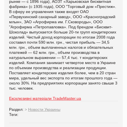
рынке — с 1896 года), АОЗТ «Харьковская бисквитная
фабрика» (с 1935 года), ООО "Торговый дом «Престиж».
В сферу ее управления также входят ОАО
«Первухинский сахарный завод», ООО «Красноградский
млын», ЗАО «Агрофирма им. Г.Сковороды», ООО
"Агрофирма «Петропавловка». Под брендом «Бисквит-
Шоколад» выпускается больше 20-ти групп кондитерских
изделий. Чистый доход корпорации по итогам 2008 года
составил почти 590 млн. грн., чистая прибыль — 34,5
млн. грн., объем выплаченных налогов и обязательных
платежей — 62 млн. грн., объем производства в
натуральном выражении — 57,4 тыс. т кондитерских
изделий. Компания занимает четвертое место в Украине
по объемам производства и реализации продукции.
Поставляет кондитерские изделия более, чем в 20 стран
мира, удельный вес экспорта по итогам прошлого года —
около 30%. На предприятиях корпорации занято свыше 3
тыс. человек.
Ексклюзивні матеріали TradeMaster.ua
Раздел:
>
Новости Украины
Теги: