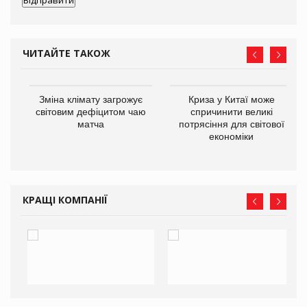
ЧИТАЙТЕ ТАКОЖ
Зміна клімату загрожує
Криза у Китаї може
ne
світовим дефіцитом чаю
спричинити великі
матча
потрясіння для світової
економіки
КРАЩІ КОМПАНІЇ