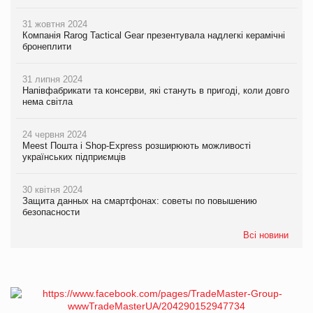
31 жовтня 2024
Компанія Rarog Tactical Gear презентувала надлегкі керамічні
бронеплити
31 липня 2024
Напівфабрикати та консерви, які стануть в пригоді, коли довго
нема світла
24 червня 2024
Meest Пошта і Shop-Express розширюють можливості
українських підприємців
30 квітня 2024
Защита данных на смартфонах: советы по повышению
безопасности
Всі новини