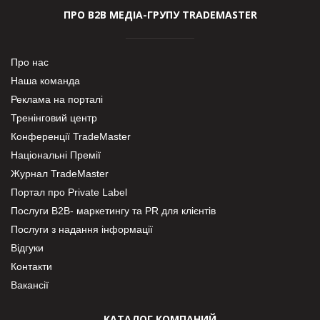
ПРО В2В МЕДІА-ГРУПУ TRADEMASTER
Про нас
Наша команда
Реклама на порталі
Тренінговий центр
Конференції TradeMaster
Національні Премії
Журнал TradeMaster
Портал про Private Label
Послуги В2В- маркетингу та PR для клієнтів
Послуги з надання інформації
Відгуки
Контакти
Вакансії
КАТАЛОГ КОМПАНИЙ