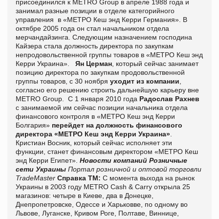
присоединился к
METRO
Group
в апреле 1988 года и
занимал разные позиции в отделе категорийного
управления
в «МЕТРО Кеш энд Керри Германия». В
октябре 2005 года он стал начальником отдела
мерчандайзинга. Следующим назначением господина
Кайзера стала должность директора по закупкам
непродовольственной группы товаров в «МЕТРО Кеш энд
Керри Украина».
Ян Церман
, который сейчас занимает
позицию директора по закупкам продовольственной
группы товаров, с 30 ноября
уходит из компании
,
согласно его решению строить дальнейшую карьеру вне
METRO
Group
.
С 1 января 2010 года
Радослав Рахнев
с занимаемой им сейчас позиции начальника отдела
финансового контроля в «МЕТРО Кеш энд Керри
Болгария»
перейдет на должность финансового
директора «МЕТРО Кеш энд Керри Украина»
.
Кристиан Восник, который сейчас исполняет эти
функции, станет финансовым директором «МЕТРО Кеш
энд Керри Египет».
Новости компаний
Розничные
сети Украины
Портал розничной и оптовой торговли
TradeMaster
Справка ТМ:
C момента выхода на рынок
Украины в 2003 году
METRO Cash & Carry открыла 25
магазинов: четыре в Киеве, два в Донецке,
Днепропетровске, Одессе и Харьковве, по одному во
Львове, Луганске, Кривом Роге, Полтаве, Виннице,