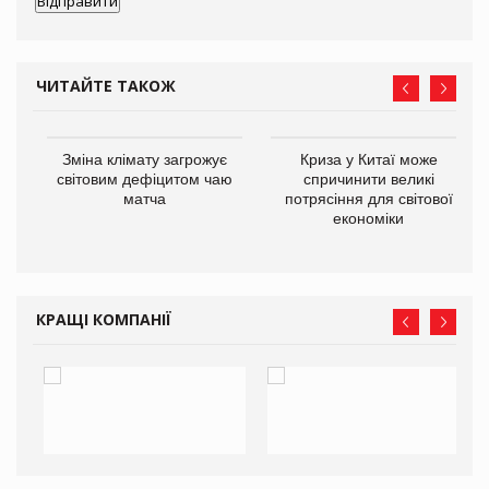
ЧИТАЙТЕ ТАКОЖ
Зміна клімату загрожує
Криза у Китаї може
ne
світовим дефіцитом чаю
спричинити великі
матча
потрясіння для світової
економіки
КРАЩІ КОМПАНІЇ