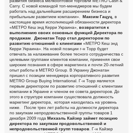
развития бизнеса мелкооптовой торговли METRO Cash &
Carry. С новой командой топ-менеджеров мы будем
работать над дальнейшим расширением бизнеса и
прибыльным развитием компании».
Максим Гацуц
, в
настоящее время исполняющий обязанности директора
«МЕТРО Кеш энд Керри Украина»,
возвратится к
выполнению своих основных функций Директора по
продажам
.
Джонатан Торр
стал
директор
ом
по
развитию отношений с клиентами
«МЕТРО Кеш энд
Керри Украина». На новой позиции г-н Торр будет
отвечать за налаживание более тесного сотрудничества с
целевыми группами клиентов компании, применяя свои
широкие познания в сфере маркетинга и почти 20-летний
опыт работы в
METRO
Group
. В Украину Джонатан
пришел с позиции менеджера корпоративного развития
METRO
Group
Buying
International
. Г-н Торр является
первым директором по развитию отношений с клиентами
компании в Украине и членом ее
с
овета директоров. До
этого в структуре компании существовала должность
маркетинг директора,
которая находилась на уровень
ниже.
После трех лет работы на должности директора
по закупкам непродовольственной группы товаров 1
декабря 2009 года
Михаэль Кайзер займет позицию
директора по закупкам продовольственной и
непродовольственной групп товаров
. Г-н Кайзер