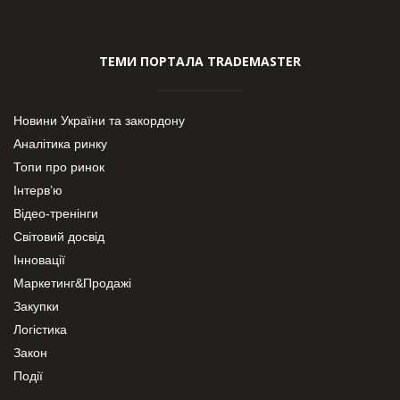
ТЕМИ ПОРТАЛА TRADEMASTER
Новини України та закордону
Аналітика ринку
Топи про ринок
Інтерв’ю
Відео-тренінги
Світовий досвід
Інновації
Маркетинг&Продажі
Закупки
Логістика
Закон
Події