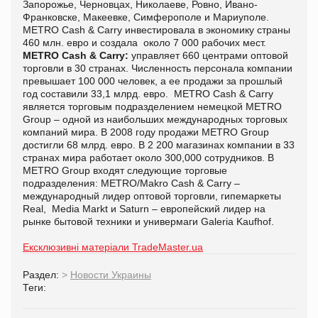
Запорожье, Черновцах, Николаеве, Ровно, Ивано-
Франковске, Макеевке, Симферополе и Мариуполе.
METRO Cash & Carry инвестировала в экономику страны
460 млн. евро и создала
около 7 000 рабочих мест.
METRO Cash & Carry:
управляет 660 центрами оптовой
торговли в 30 странах. Численность персонала компании
превышает 100 000 человек, а ее продажи за прошлый
год составили 33,1 млрд. евро.
METRO Cash & Carry
является торговым подразделением немецкой METRO
Group – одной из наибольших международных торговых
компаний мира. В 2008 году продажи METRO Group
достигли 68 млрд. евро. В 2 200 магазинах компании в 33
странах мира работает около 300,000 сотрудников. В
METRO Group входят следующие торговые
подразделения: METRO/Makro Cash & Carry –
международный лидер оптовой торговли, гипемаркеты
Real,
Media Markt и Saturn – европейский лидер на
рынке бытовой техники и универмаги Galeria Kaufhof.
Ексклюзивні матеріали TradeMaster.ua
Раздел:
>
Новости Украины
Теги: