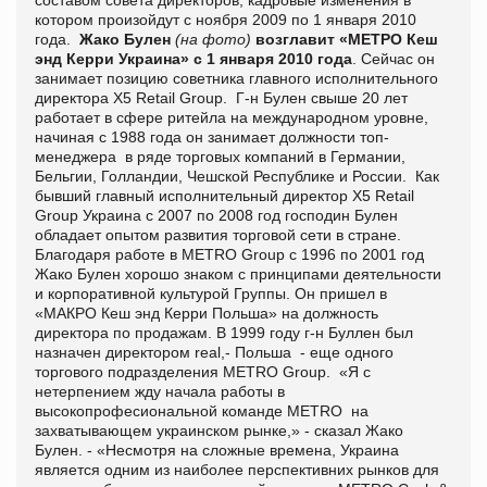
котором произойдут с ноября 2009 по 1 января 2010
года.
Жако Булен
(на фото)
возглавит «МЕТРО Кеш
энд Керри Украина» с 1 января 2010 года
. Сейчас он
занимает позицию советника главного исполнительного
директора Х5 Retail Group. Г-н Булен свыше 20 лет
работает в сфере ритейла на международном уровне,
начиная с 1988 года он занимает должности топ-
менеджера в ряде торговых компаний в Германии,
Бельгии, Голландии, Чешской Республике и России. Как
бывший главный исполнительный директор X5 Retail
Group Украина с 2007 по 2008 год господин Булен
обладает опытом развития торговой сети в стране.
Благодаря работе в METRO Group с 1996 по 2001 год
Жако Булен хорошо знаком с принципами деятельности
и корпоративной культурой Группы. Он пришел в
«МАКРО Кеш энд Керри Польша» на должность
директора по продажам. В 1999 году г-н Буллен был
назначен директором real,- Польша - еще одного
торгового подразделения METRO Group. «Я с
нетерпением жду начала работы в
высокопрофесиональной команде METRO на
захватывающем украинском рынке,» - сказал Жако
Булен. - «Несмотря на сложные времена, Украина
является одним из наиболее перспективних рынков для