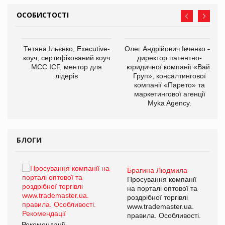
ОСОБИСТОСТІ
,
Тетяна Ільєнко, Executive-
Олег Андрійович Івченко —
ОВ
коуч, сертифікований коуч
директор патентно-
МСС ICF, ментор для
юридичної компанії «Вайз
лідерів
Груп», консалтингової
компанії «Парето» та
маркетингової агенції
Myka Agency.
БЛОГИ
Брагина Людмила
ї
Просування компанії
а
на порталі оптової та
роздрібної торгівлі
www.trademaster.ua.
і.
правила. Особливості.
Рекомендації
Ре