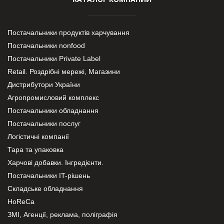
Постачальники продуктів харчування
Постачальники nonfood
Постачальники Private Label
Retail. Роздрібні мережі, Магазини
Дистрибутори України
Агропромисловий комплекс
Постачальники обладнання
Постачальники послуг
Логістичні компанії
Тара та упаковка
Харчові добавки. Інгредієнти.
Постачальники IT-рішень
Складське обладнання
HoReCa
ЗМІ, Агенції, реклама, поліграфія