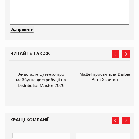
ЧИТАЙТЕ ТАКОЖ
Анастасія Бутенко про
Mattel присвятила Barbie
оди
майбутнє дистрибуції на
Вітні Х'юстон
DistributionMaster 2026
КРАЩІ КОМПАНІЇ