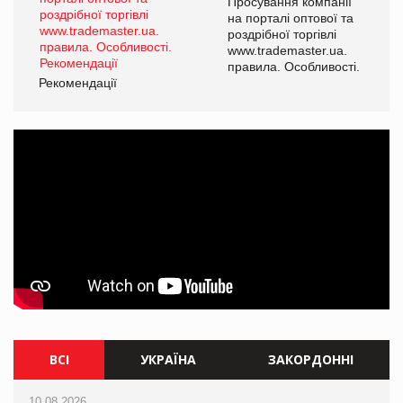
ї
Просування компанії
а
на порталі оптової та
роздрібної торгівлі
www.trademaster.ua.
і.
правила. Особливості.
Рекомендації
Ре
ВСІ
УКРАЇНА
ЗАКОРДОННІ
10.08.2026
10.08.2026
10.08.2026