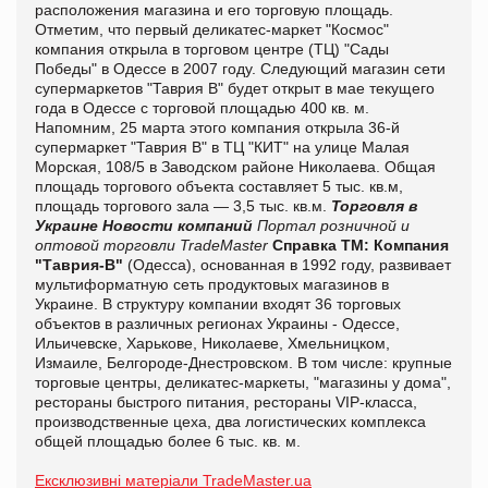
расположения магазина и его торговую площадь.
Отметим, что первый деликатес-маркет "Космос"
компания открыла в торговом центре (ТЦ) "Сады
Победы" в Одессе в 2007 году. Следующий магазин сети
супермаркетов "Таврия В" будет открыт в мае текущего
года в Одессе с торговой площадью 400 кв. м.
Напомним, 25 марта этого компания открыла 36-й
супермаркет "Таврия В" в ТЦ "КИТ" на улице Малая
Морская, 108/5 в Заводском районе Николаева. Общая
площадь торгового объекта составляет 5 тыс. кв.м,
площадь торгового зала — 3,5 тыс. кв.м.
Торговля в
Украине
Новости компаний
Портал розничной и
оптовой торговли TradeMaster
Справка ТМ:
Компания
"Таврия-В"
(Одесса), основанная в 1992 году, развивает
мультиформатную сеть продуктовых магазинов в
Украине. В структуру компании входят 36 торговых
объектов в различных регионах Украины - Одессе,
Ильичевске, Харькове, Николаеве, Хмельницком,
Измаиле, Белгороде-Днестровском. В том числе: крупные
торговые центры, деликатес-маркеты, "магазины у дома",
рестораны быстрого питания, рестораны VIP-класса,
производственные цеха, два логистических комплекса
общей площадью более 6 тыс. кв. м.
Ексклюзивні матеріали TradeMaster.ua