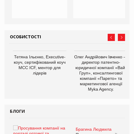
ОСОБИСТОСТІ
,
Тетяна Ільєнко, Executive-
Олег Андрійович Івченко —
ОВ
коуч, сертифікований коуч
директор патентно-
МСС ICF, ментор для
юридичної компанії «Вайз
лідерів
Груп», консалтингової
компанії «Парето» та
маркетингової агенції
Myka Agency.
БЛОГИ
Брагина Людмила