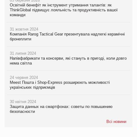
03 березня 2026
Освітній бенефіт як інструмент утримання талантів: як
ThinkGlobal підвищує лояльність та продуктивність вашої
команди
31 жовтня 2024
Компанія Rarog Tactical Gear презентувала надлегкі керамічні
бронеплити
31 липня 2024
Напівфабрикати та консерви, які стануть в пригоді, коли довго
нема світла
24 червня 2024
Meest Пошта і Shop-Express розширюють можливості
українських підприємців
30 квітня 2024
Защита данных на смартфонах: советы по повышению
безопасности
Всі новини