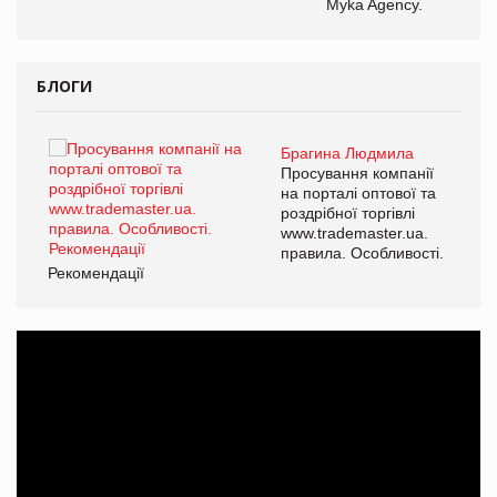
Myka Agency.
БЛОГИ
Брагина Людмила
ї
Просування компанії
а
на порталі оптової та
роздрібної торгівлі
www.trademaster.ua.
і.
правила. Особливості.
Рекомендації
Ре