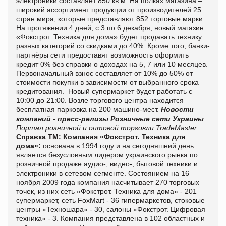
электроники составляет 850 кв.м. На полках магазина –
широкий ассортимент продукции от производителей 25
стран мира, которые представляют 852 торговые марки.
На протяжении 4 дней, с 3 по 6 декабря, новый магазин
«Фокстрот. Техника для дома» будет продавать технику
разных категорий со скидками до 40%. Кроме того, банки-
партнёры сети предоставят возможность оформить
кредит 0% без справки о доходах на 5, 7 или 10 месяцев.
Первоначальный взнос составляет от 10% до 50% от
стоимости покупки в зависимости от выбранного срока
кредитования.
Новый супермаркет будет работать с
10:00 до 21:00. Возле торгового центра находится
бесплатная парковка на 200 машино-мест.
Новости
компаний - пресс-релизы
Розничные сети Украины
Портал розничной и оптовой торговли TradeMaster
Справка ТМ:
Компания «Фокстрот. Техника для
дома»:
основана в 1994 году и на сегодняшний день
является безусловным лидером украинского рынка по
розничной продаже аудио-, видео-, бытовой техники и
электроники в сетевом сегменте. Состоянием на 16
ноября 2009 года компания насчитывает 270 торговых
точек, из них сеть «Фокстрот. Техника для дома» - 201
супермаркет, сеть
FoxMart
- 36 гипермаркетов, стоковые
центры «Техношара» - 30, салоны «Фокстрот. Цифровая
техника» - 3. Компания представлена в 102 областных и