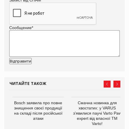
Сообщение
*
ЧИТАЙТЕ ТАКОЖ
 $1
Bosch заявила про повне
Смачна новинка для
знищення своєї продукції
хвостатих: у VARUS
на складі після російської
з’явилися паучі Varto Paw
атаки
expert від власної ТМ
Varto!