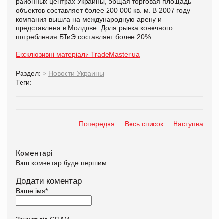
районных центрах Украины, общая торговая площадь
объектов составляет более 200 000 кв. м. В 2007 году
компания вышла на международную арену и
представлена в Молдове. Доля рынка конечного
потребления БТиЭ составляет более 20%.
Ексклюзивні матеріали TradeMaster.ua
Раздел:
>
Новости Украины
Теги:
Попередня
Весь список
Наступна
Коментарі
Ваш коментар буде першим.
Додати коментар
Ваше імя
*
Захист від СПАМ