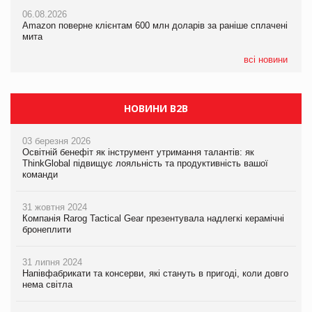
06.08.2026
05.08.2026
Amazon поверне клієнтам 600 млн доларів за раніше сплачені
05.08.2026
У Євросоюзі набули чинності нові правила щодо штучного
мита
Сергій Лісунов про заморожені хлібобулочні вироби на
інтелекту
PrivateLabel&FMCG Master 2026
всі новини
НОВИНИ B2B
03 березня 2026
Освітній бенефіт як інструмент утримання талантів: як
ThinkGlobal підвищує лояльність та продуктивність вашої
команди
31 жовтня 2024
Компанія Rarog Tactical Gear презентувала надлегкі керамічні
бронеплити
31 липня 2024
Напівфабрикати та консерви, які стануть в пригоді, коли довго
нема світла