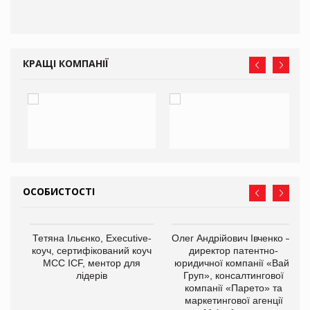
КРАЩІ КОМПАНІЇ
ОСОБИСТОСТІ
,
Тетяна Ільєнко, Executive-
Олег Андрійович Івченко —
ОВ
коуч, сертифікований коуч
директор патентно-
МСС ICF, ментор для
юридичної компанії «Вайз
лідерів
Груп», консалтингової
компанії «Парето» та
маркетингової агенції