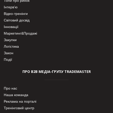
Топи про ринок
Інтерв’ю
Відео-тренінги
Світовий досвід
Інновації
Маркетинг&Продажі
Закупки
Логістика
Закон
Події
ПРО В2В МЕДІА-ГРУПУ TRADEMASTER
Про нас
Наша команда
Реклама на порталі
Тренінговий центр