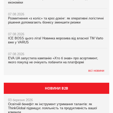
економіки
ICE BOSS цього літа! Новинка морозива від власної ТМ Varto
економіки
вже у VARUS
07.08.2026
07.08.2026
Розмитнення «з коліс» та крос-докінг: як оперативні логістичні
07.08.2026
Kraft Heinz скоротила збиток у першому півріччі
рішення допомагають бізнесу зменшити ризики
EVA.UA запустила кампанію «Хто б знав» про асортимент,
якого покупці не очікують побачити на платформі
07.08.2026
07.08.2026
Продажі Hugo Boss впали на 9%
ICE BOSS цього літа! Новинка морозива від власної ТМ Varto
06.08.2026
вже у VARUS
Смачна новинка для хвостатих: у VARUS з’явилися паучі
07.08.2026
Varto Paw expert від власної ТМ Varto!
Франція заборонила рекламні дзвінки без згоди клієнтів
07.08.2026
EVA.UA запустила кампанію «Хто б знав» про асортимент,
05.08.2026
якого покупці не очікують побачити на платформі
Мережа супермаркетів VARUS купує мережу магазинів
формату convenience store КОЛО: об’єднана компанія
налічуватиме 374 магазини
всі новини
НОВИНИ B2B
03 березня 2026
Освітній бенефіт як інструмент утримання талантів: як
ThinkGlobal підвищує лояльність та продуктивність вашої
команди