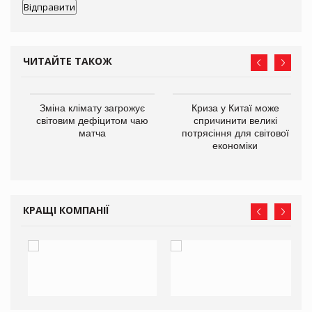
ЧИТАЙТЕ ТАКОЖ
Зміна клімату загрожує
Криза у Китаї може
ne
світовим дефіцитом чаю
спричинити великі
матча
потрясіння для світової
економіки
КРАЩІ КОМПАНІЇ