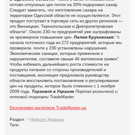
оптово-отпускных цен почти на 20% подорожал сахар.
Следует заметить, что изготовление сахара на
территории Одесской области не осуществляется. Этот
продукт поступает в торговую сеть из других регионов —
это Винницкая, Тернопольская и Днепропетровская
области". Около 230-ти предприятий уже оштрафованы
за чрезмерное повышение цен.
Лилия Круковская:
"с
начала поточного года из 272 предприятий, которые мы
проверили, почти у 230 установлены нарушения.
Экономические санкции, которые применили к
нарушителям, составили свыше 46 миллионов гривен"
.
Чтобы избежать дальнейшего роста стоимости на
продукты питания со стороны производителей и
поставщиков, инспекция предложила руководству
области восстановить постановление о регулировании
цен на продукты, которое было отменено с 1 ноября
2009 года.
Торговля в Украине
Портал розничной и
оптовой торговли TradeMaster
Ексклюзивні матеріали TradeMaster.ua
Раздел:
>
Новости Украины
Теги: