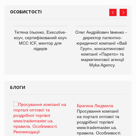
ОСОБИСТОСТІ
,
Тетяна Ільєнко, Executive-
Олег Андрійович Івченко —
ОВ
коуч, сертифікований коуч
директор патентно-
МСС ICF, ментор для
юридичної компанії «Вайз
лідерів
Груп», консалтингової
компанії «Парето» та
маркетингової агенції
Myka Agency.
БЛОГИ
Брагина Людмила
ї
Просування компанії
а
на порталі оптової та
роздрібної торгівлі
www.trademaster.ua.
і.
правила. Особливості.