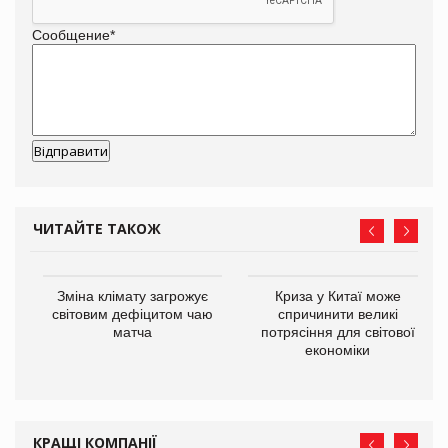
Сообщение
*
ЧИТАЙТЕ ТАКОЖ
Зміна клімату загрожує
Криза у Китаї може
ne
світовим дефіцитом чаю
спричинити великі
матча
потрясіння для світової
економіки
КРАЩІ КОМПАНІЇ