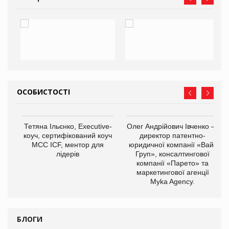
ОСОБИСТОСТІ
,
Тетяна Ільєнко, Executive-
Олег Андрійович Івченко —
ОВ
коуч, сертифікований коуч
директор патентно-
МСС ICF, ментор для
юридичної компанії «Вайз
лідерів
Груп», консалтингової
компанії «Парето» та
маркетингової агенції
Myka Agency.
БЛОГИ