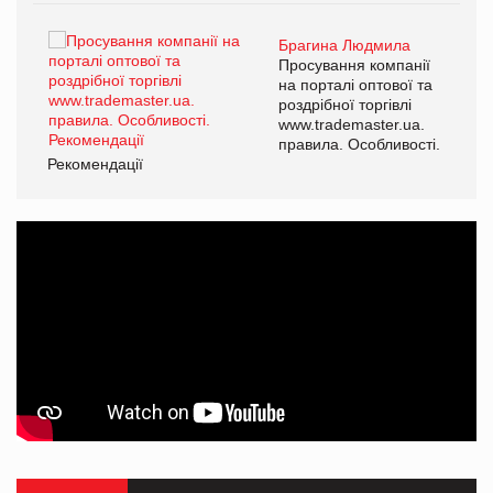
Брагина Людмила
ї
Просування компанії
а
на порталі оптової та
роздрібної торгівлі
www.trademaster.ua.
і.
правила. Особливості.
Рекомендації
Ре