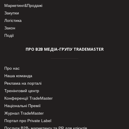
Маркетинг&Продажі
Закупки
Логістика
Закон
Події
ПРО В2В МЕДІА-ГРУПУ TRADEMASTER
Про нас
Наша команда
Реклама на порталі
Тренінговий центр
Конференції TradeMaster
Національні Премії
Журнал TradeMaster
Портал про Private Label
Послуги В2В- маркетингу та PR для клієнтів