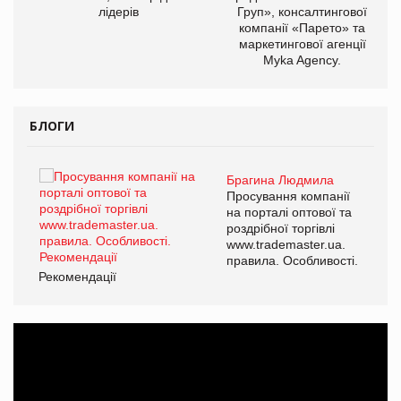
лідерів
Груп», консалтингової
компанії «Парето» та
маркетингової агенції
Myka Agency.
БЛОГИ
Брагина Людмила
ї
Просування компанії
а
на порталі оптової та
роздрібної торгівлі
www.trademaster.ua.
і.
правила. Особливості.
Рекомендації
Ре