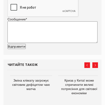
Сообщение
*
ЧИТАЙТЕ ТАКОЖ
Зміна клімату загрожує
Криза у Китаї може
ne
світовим дефіцитом чаю
спричинити великі
матча
потрясіння для світової
економіки