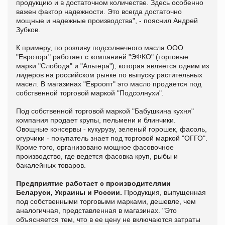
продукцию и в достаточном количестве. Здесь особенно
важен фактор надежности. Это всегда достаточно
мощные и надежные производства", - пояснил Андрей
Зубков.
К примеру, по розливу подсолнечного масла ООО
"Евроторг" работает с компанией "ЭФКО" (торговые
марки "Слобода" и "Альтера"), которая является одним из
лидеров на российском рынке по выпуску растительных
масел. В магазинах "Евроопт" это масло продается под
собственной торговой маркой "Подсолнухи".
Под собственной торговой маркой "Бабушкина кухня"
компания продает крупы, пельмени и блинчики.
Овощные консервы - кукурузу, зеленый горошек, фасоль,
огурчики - покупатель знает под торговой маркой "ОГГО".
Кроме того, организовано мощное фасовочное
производство, где ведется фасовка круп, рыбы и
бакалейных товаров.
Предприятие работает с производителями
Беларуси, Украины и России.
Продукция, выпущенная
под собственными торговыми марками, дешевле, чем
аналогичная, представленная в магазинах. "Это
объясняется тем, что в ее цену не включаются затраты