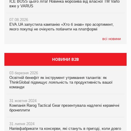
ICE BOSS цього літа! Новинка морозива від власної ТМ Varto
06.08.2026
вже у VARUS
Смачна новинка для хвостатих: у VARUS з’явилися паучі
07.08.2026
Varto Paw expert від власної ТМ Varto!
Франція заборонила рекламні дзвінки без згоди клієнтів
07.08.2026
EVA.UA запустила кампанію «Хто б знав» про асортимент,
05.08.2026
якого покупці не очікують побачити на платформі
Мережа супермаркетів VARUS купує мережу магазинів
формату convenience store КОЛО: об’єднана компанія
налічуватиме 374 магазини
всі новини
НОВИНИ B2B
03 березня 2026
Освітній бенефіт як інструмент утримання талантів: як
ThinkGlobal підвищує лояльність та продуктивність вашої
команди
31 жовтня 2024
Компанія Rarog Tactical Gear презентувала надлегкі керамічні
бронеплити
31 липня 2024
Напівфабрикати та консерви, які стануть в пригоді, коли довго