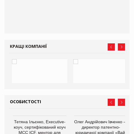
КРАЩІ КОМПАНІЇ
ОСОБИСТОСТІ
,
Тетяна Ільєнко, Executive-
Олег Андрійович Івченко —
ОВ
коуч, сертифікований коуч
директор патентно-
МСС ICF, ментор для
юридичної компанії «Вайз