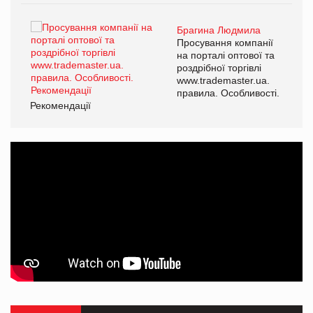
Брагина Людмила
ї
Просування компанії
а
на порталі оптової та
роздрібної торгівлі
www.trademaster.ua.
і.
правила. Особливості.
Рекомендації
Ре