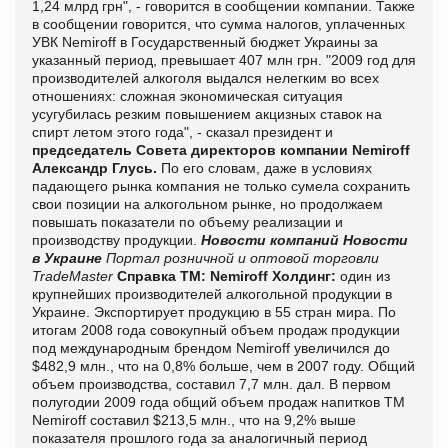
1,24 млрд грн", - говорится в сообщении компании. Также
в сообщении говорится, что сумма налогов, уплаченных
УВК Nemiroff в Государственный бюджет Украины за
указанный период, превышает 407 млн грн. "2009 год для
производителей алкоголя выдался нелегким во всех
отношениях: сложная экономическая ситуация
усугубилась резким повышением акцизных ставок на
спирт летом этого года", - сказал президент и
председатель Совета директоров компании Nemiroff
Александр Глусь.
По его словам, даже в условиях
падающего рынка компания не только сумела сохранить
свои позиции на алкогольном рынке, но продолжаем
повышать показатели по объему реализации и
производству продукции.
Новости компаний
Новости
в Украине
Портал розничной и оптовой торговли
TradeMaster
Справка ТМ:
Nemiroff Холдинг:
один из
крупнейших производителей алкогольной продукции в
Украине. Экспортирует продукцию в 55 стран мира. По
итогам 2008 года совокупный объем продаж продукции
под международным брендом Nemiroff увеличился до
$482,9 млн., что на 0,8% больше, чем в 2007 году. Общий
объем производства, составил 7,7 млн. дал. В первом
полугодии 2009 года общий объем продаж напитков ТМ
Nemiroff составил $213,5 млн., что на 9,2% выше
показателя прошлого года за аналогичный период