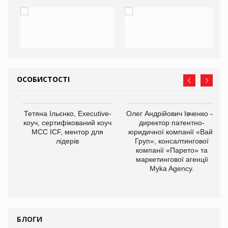
ОСОБИСТОСТІ
Тетяна Ільєнко, Executive-
Олег Андрійович Івченко —
коуч, сертифікований коуч
директор патентно-
МСС ICF, ментор для
юридичної компанії «Вайз
лідерів
Груп», консалтингової
компанії «Парето» та
маркетингової агенції
,
Myka Agency.
ОВ
БЛОГИ