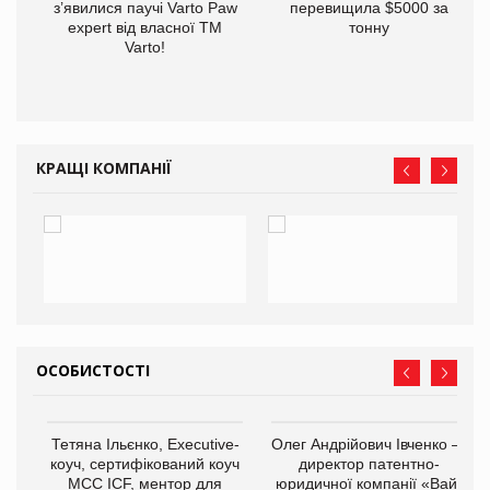
з’явилися паучі Varto Paw
перевищила $5000 за
expert від власної ТМ
тонну
Varto!
КРАЩІ КОМПАНІЇ
ОСОБИСТОСТІ
,
Тетяна Ільєнко, Executive-
Олег Андрійович Івченко —
ОВ
коуч, сертифікований коуч
директор патентно-
МСС ICF, ментор для
юридичної компанії «Вайз