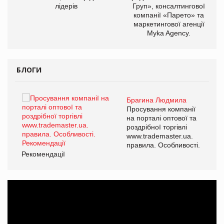
лідерів
Груп», консалтингової
компанії «Парето» та
маркетингової агенції
Myka Agency.
БЛОГИ
Брагина Людмила
ї
Просування компанії
а
на порталі оптової та
роздрібної торгівлі
www.trademaster.ua.
і.
правила. Особливості.
Рекомендації
Ре