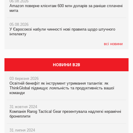
06.08.2026
05.08.2026
Amazon поверне клієнтам 600 млн доларів за раніше сплачені
05.08.2026
У Євросоюзі набули чинності нові правила щодо штучного
мита
Смачне поповнення дитячого меню: у VARUS з’явилися
інтелекту
новинки від ТМ ТОКЕРИ
05.08.2026
05.08.2026
У Євросоюзі набули чинності нові правила щодо штучного
05.08.2026
Рекламна платформа вимагає від Google компенсацію за
інтелекту
Сергій Лісунов про заморожені хлібобулочні вироби на
втрату 6,9 трлн рекламних показів
PrivateLabel&FMCG Master 2026
всі новини
НОВИНИ B2B
03 березня 2026
Освітній бенефіт як інструмент утримання талантів: як
ThinkGlobal підвищує лояльність та продуктивність вашої
команди
31 жовтня 2024
Компанія Rarog Tactical Gear презентувала надлегкі керамічні
бронеплити
31 липня 2024