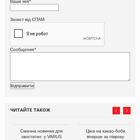
Ваше імя
*
Захист від СПАМ
Сообщение
*
ЧИТАЙТЕ ТАКОЖ
у
Смачна новинка для
Ціна на какао-боби
хвостатих: у VARUS
вперше за півроку