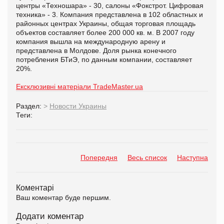
центры «Техношара» - 30, салоны «Фокстрот. Цифровая
техника» - 3. Компания представлена в 102 областных и
районных центрах Украины, общая торговая площадь
объектов составляет более 200 000 кв. м. В 2007 году
компания вышла на международную арену и
представлена в Молдове. Доля рынка конечного
потребления БТиЭ, по данным компании, составляет
20%.
Ексклюзивні матеріали TradeMaster.ua
Раздел:
>
Новости Украины
Теги:
Попередня
Весь список
Наступна
Коментарі
Ваш коментар буде першим.
Додати коментар