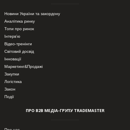
Новини України та закордону
Аналітика ринку
Топи про ринок
Інтерв’ю
Відео-тренінги
Світовий досвід
Інновації
Маркетинг&Продажі
Закупки
Логістика
Закон
Події
ПРО В2В МЕДІА-ГРУПУ TRADEMASTER
Про нас