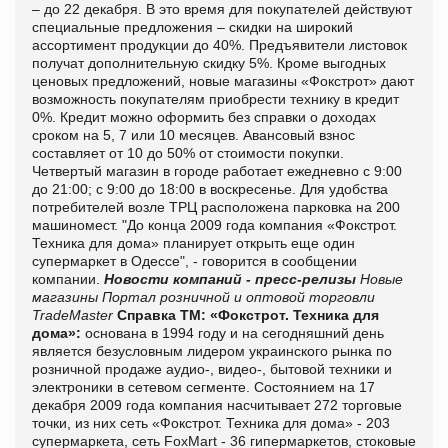
– до 22 декабря. В это время для покупателей действуют
специальные предложения – скидки на широкий
ассортимент продукции до 40%. Предъявители листовок
получат дополнительную скидку 5%. Кроме выгодных
ценовых предложений, новые магазины «Фокстрот» дают
возможность покупателям приобрести технику в кредит
0%. Кредит можно оформить без справки о доходах
сроком на 5, 7 или 10 месяцев. Авансовый взнос
составляет от 10 до 50% от стоимости покупки.
Четвертый магазин в городе работает ежедневно с 9:00
до 21:00; с 9:00 до 18:00 в воскресенье. Для удобства
потребителей возле ТРЦ расположена парковка на 200
машиномест.
"До конца 2009 года компания «Фокстрот.
Техника для дома» планирует открыть еще один
супермаркет в Одессе", - говорится в сообщении
компании.
Новости компаний - пресс-релизы
Новые
магазины
Портал розничной и оптовой торговли
TradeMaster
Справка ТМ:
«Фокстрот. Техника для
дома»:
основана в 1994 году и на сегодняшний день
является безусловным лидером украинского рынка по
розничной продаже аудио-, видео-, бытовой техники и
электроники в сетевом сегменте. Состоянием на 17
декабря 2009 года компания насчитывает 272 торговые
точки, из них сеть «Фокстрот. Техника для дома» - 203
супермаркета, сеть
FoxMart
- 36 гипермаркетов, стоковые