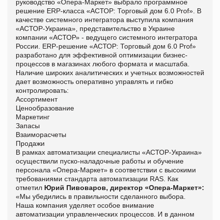
руководство «Опера-Маркет» выбрало программное
решение ERP-класса «АСТОР: Торговый дом 6.0 Prof». В
качестве системного интегратора выступила компания
«АСТОР-Украина», представительство в Украине
компании «АСТОР» - ведущего системного интегратора
России. ERP-решение «АСТОР: Торговый дом 6.0 Prof»
разработано для эффективной оптимизации бизнес-
процессов в магазинах любого формата и масштаба.
Наличие широких аналитических и учетных возможностей
дает возможность оперативно управлять и гибко
контролировать:
Ассортимент
Ценообразование
Маркетинг
Запасы
Взаиморасчеты
Продажи
В рамках автоматизации специалисты «АСТОР-Украина»
осуществили пуско-наладочные работы и обучение
персонала «Опера-Маркет» в соответствии с высокими
требованиями стандарта автоматизации RAS. Как
отметил
Юрий Пивоваров, директор «Опера-Маркет»:
«Мы убедились в правильности сделанного выбора.
Наша компания уделяет особое внимание
автоматизации управленческих процессов. И в данном