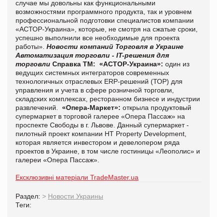
случае мы довольны как функциональными
возможностями программного продукта, так и уровнем
профессиональной подготовки специалистов компании
«АСТОР-Украина», которые, не смотря на сжатые сроки,
успешно выполнили все необходимые для проекта
работы».
Новости компаний
Торговля в Украине
Автоматизация торговли - IT-решения для
торговли
Справка ТМ:
«АСТОР-Украина»
:
один из
ведущих системных интеграторов современных
технологичных отраслевых ERP-решений (ТОР) для
управления и учета в сфере розничной торговли,
складских комплексах, ресторанном бизнесе и индустрии
развлечений.
«Опера-Маркет»:
открыла продуктовый
супермаркет в торговой галерее «Опера Пассаж» на
проспекте Свободы в г. Львове. Данный супермаркет -
пилотный проект компании HT Property Development,
которая является инвестором и девелопером ряда
проектов в Украине, в том числе гостиницы «Леополис» и
галереи «Опера Пассаж».
Ексклюзивні матеріали TradeMaster.ua
Раздел:
>
Новости Украины
Теги: