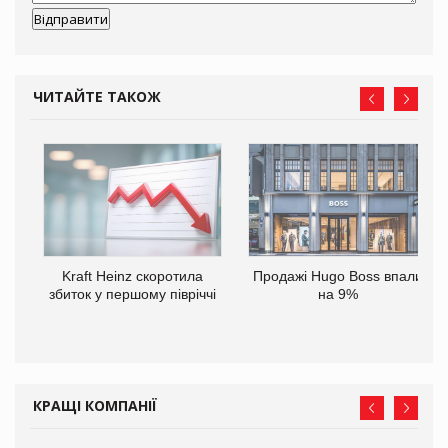
ЧИТАЙТЕ ТАКОЖ
ам
Kraft Heinz скоротила
Продажі Hugo Boss впали
іше
збиток у першому півріччі
на 9%
КРАЩІ КОМПАНІЇ