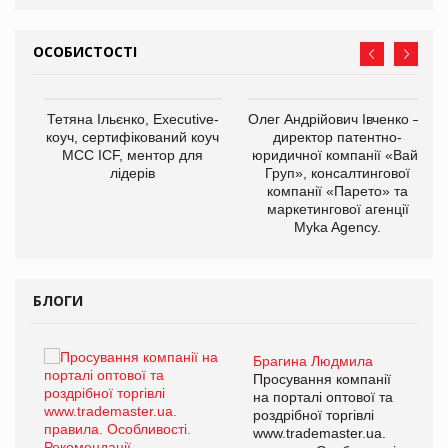
ОСОБИСТОСТІ
,
Тетяна Ільєнко, Executive-
Олег Андрійович Івченко —
ОВ
коуч, сертифікований коуч
директор патентно-
МСС ICF, ментор для
юридичної компанії «Вайз
лідерів
Груп», консалтингової
компанії «Парето» та
маркетингової агенції
Myka Agency.
БЛОГИ
Брагина Людмила
ї
Просування компанії
а
на порталі оптової та
роздрібної торгівлі
www.trademaster.ua.