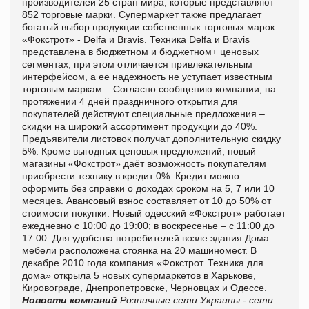
производителей 25 стран мира, которые представляют
852 торговые марки. Супермаркет также предлагает
богатый выбор продукции собственных торговых марок
«Фокстрот» - Delfa и Bravis. Техника Delfa и Bravis
представлена в бюджетном и бюджетном+ ценовых
сегментах, при этом отличается привлекательным
интерфейсом, а ее надежность не уступает известным
торговым маркам.
Согласно сообщению компании, на
протяжении 4 дней праздничного открытия для
покупателей действуют специальные предложения –
скидки на широкий ассортимент продукции до 40%.
Предъявители листовок получат дополнительную скидку
5%. Кроме выгодных ценовых предложений, новый
магазины «Фокстрот» даёт возможность покупателям
приобрести технику в кредит 0%. Кредит можно
оформить без справки о доходах сроком на 5, 7 или 10
месяцев. Авансовый взнос составляет от 10 до 50% от
стоимости покупки.
Новый одесский «Фокстрот» работает
ежедневно с 10:00 до 19:00; в воскресенье – с 11:00 до
17:00. Для удобства потребителей возле здания Дома
мебели расположена стоянка на 20 машиномест.
В
декабре 2010 года компания «Фокстрот. Техника для
дома» открыла 5 новых супермаркетов в Харькове,
Кировограде, Днепропетровске, Черновцах и Одессе.
Новости компаний
Розничные сети Украины - сети