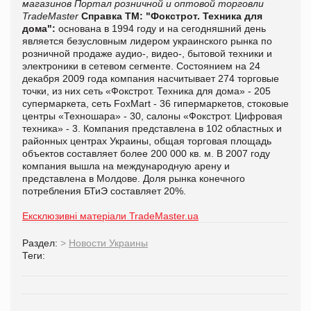
магазинов
Портал розничной и оптовой торговли
TradeMaster
Справка ТМ:
"Фокстрот. Техника для
дома":
основана в 1994 году и на сегодняшний день
является безусловным лидером украинского рынка по
розничной продаже аудио-, видео-, бытовой техники и
электроники в сетевом сегменте. Состоянием на 24
декабря 2009 года компания насчитывает 274 торговые
точки, из них сеть «Фокстрот. Техника для дома» - 205
супермаркета, сеть
FoxMart
- 36 гипермаркетов, стоковые
центры «Техношара» - 30, салоны «Фокстрот. Цифровая
техника» - 3. Компания представлена в 102 областных и
районных центрах Украины, общая торговая площадь
объектов составляет более 200 000 кв. м. В 2007 году
компания вышла на международную арену и
представлена в Молдове. Доля рынка конечного
потребления БТиЭ составляет 20%.
Ексклюзивні матеріали TradeMaster.ua
Раздел:
>
Новости Украины
Теги: