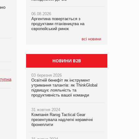
вно
06.08.2026
06.08.2026
05.08.2026
Аргентина повертається з
Аргентина повертається з
Смачне поповнення дитячого меню:
продуктами птахівництва на
продуктами птахівництва на
у VARUS з’явилися новинки від ТМ
європейський ринок
європейський ринок
ТОКЕРИ
всі новини
05.08.2026
Сергій Лісунов про заморожені
хлібобулочні вироби на
PrivateLabel&FMCG Master 2026
НОВИНИ B2B
03 березня 2026
тупна
Освітній бенефіт як інструмент
утримання талантів: як ThinkGlobal
підвищує лояльність та
продуктивність вашої команди
31 жовтня 2024
Компанія Rarog Tactical Gear
презентувала надлегкі керамічні
бронеплити