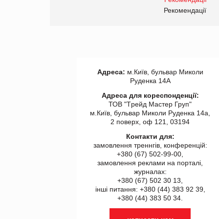
правила. Особливості.
ії
Рекомендації
Адреса:
м.Київ, бульвар Миколи
Руденка 14А
Адреса для кореспонденції:
ТОВ "Tрейд Мастер Груп"
м.Київ, бульвар Миколи Руденка 14а,
2 поверх, оф 121, 03194
Контакти для:
замовлення треннгів, конференцій:
+380 (67) 502-99-00,
замовлення реклами на порталі,
журналах:
+380 (67) 502 30 13,
інші питання: +380 (44) 383 92 39,
+380 (44) 383 50 34.