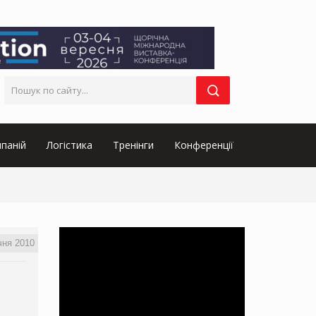
паній
Логістика
Тренінги
Конференції
чня 2010