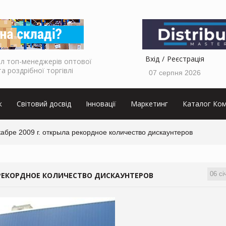
Вхід
Реєстрація
л топ-менеджерів оптової
та роздрібної торгівлі
07 серпня 2026
к
Світовий досвід
Інновації
Маркетинг
Каталог Ком
кабре 2009 г. открыла рекордное количество дискаунтеров
06 сі
А РЕКОРДНОЕ КОЛИЧЕСТВО ДИСКАУНТЕРОВ