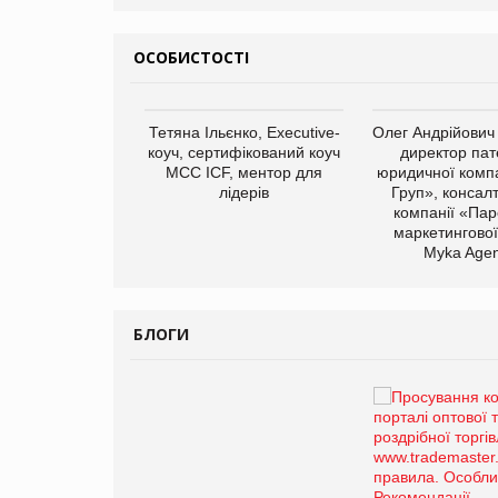
ОСОБИСТОСТІ
арас Ігорович,
Тетяна Ільєнко, Executive-
Олег Андрійович
иробництва ТОВ
коуч, сертифікований коуч
директор пат
Герчак"
МСС ICF, ментор для
юридичної компа
лідерів
Груп», консал
компанії «Пар
маркетингової
Myka Agen
БЛОГИ
Брагина Людмила
Просування компанії на
порталі оптової та
роздрібної торгівлі
www.trademaster.ua.