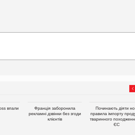
oss впали
Франція заборонила
Починають діяти но
рекламні дзвінки без згоди
правила імпорту проду
клієнтів
тваринного походженн
ЄС