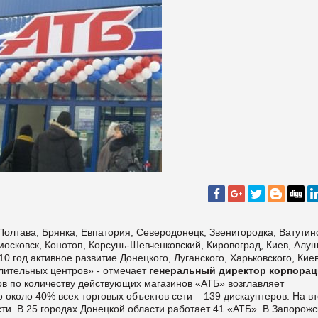
Полтава, Брянка, Евпатория, Северодонецк, Звенигородка, Ватутин
осковск, Конотоп, Корсунь-Шевченковский, Кировоград, Киев, Алуш
0 год активное развитие Донецкого, Луганского, Харьковского, Кие
лительных центров» - отмечает
генеральный директор корпора
ов по количеству действующих магазинов «АТБ» возглавляет
 около 40% всех торговых объектов сети – 139 дискаунтеров. На в
ти. В 25 городах Донецкой области работает 41 «АТБ». В Запорожс