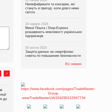
31 липня 2024
Напівфабрикати та консерви, які
стануть в пригоді, коли довго нема
світла
24 червня 2024
Meest Пошта і Shop-Express
розширюють можливості українських
підприємців
30 квітня 2024
Защита данных на смартфонах:
советы по повышению безопасности
Всі новини
ві
Аргентина повертається з
ФАО прогнозує зростання
кції
продуктами птахівництва
світових цін на
я до
на європейський ринок
продовольство