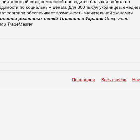
рения торговой сети, компанией проводится большая работа по
димости по социальным ценам. Для 800 тысяч украинцев, ежедне
ат торговли обеспечивает возможность значительной экономии
овости розничных сетей
Торговля в Украине
Открытие
ли TradeMaster
Попередня
Весь список
Нас