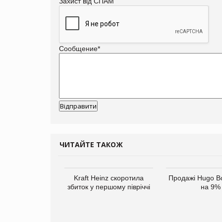
Захист від СПАМ
Сообщение
*
ЧИТАЙТЕ ТАКОЖ
верне клієнтам
Kraft Heinz скоротила
Продажі Hugo B
ларів за раніше
збиток у першому півріччі
на 9%
чені мита