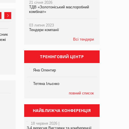
21 січня 2026
ТДВ «Золотоніський маслоробний
комбінат»
03 липня 2023
Тендери компанії
сник
Олексій Логачов-Михайлов
Яна Сараніна, директор
ежі
Файно маркет Директор
Всі тендери
компанії «УкраМарин»
департаменту з
виробництва
ТРЕНІНГОВИЙ ЦЕНТР
Яна Олентир
Тетяна Ільєнко
повний список
Брагина Людмила
Просування компанії на
НАЙБЛИЖЧА КОНФЕРЕНЦІЯ
порталі оптової та
роздрібної торгівлі
18 червня 2026 |
www.trademaster.ua.
3-4 вересня Виставки та конференції