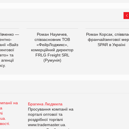
 Івченко —
Роман Наумчев,
Роман Корсак, співвла
ентно-
співзасновник ТОВ
франчайзингової мер
нії «Вайз
«ФейрЛоджикс»,
SPAR в Україні
тингової
комерційний директор
ето» та
FRLG Freight SRL
 агенції
(Румунія)
cy.
Брагина Людмила
Просування компанії на
порталі оптової та
роздрібної торгівлі
www.trademaster.ua.