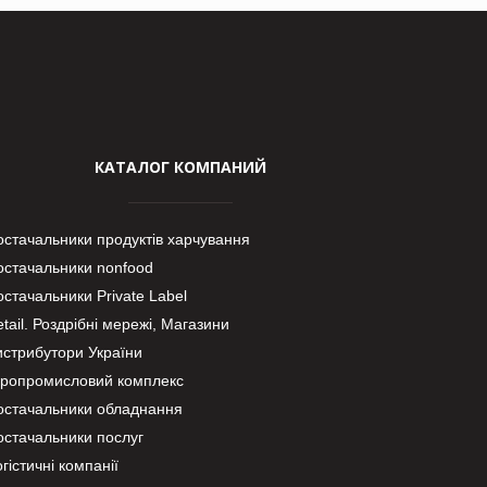
КАТАЛОГ КОМПАНИЙ
остачальники продуктів харчування
остачальники nonfood
стачальники Private Label
tail. Роздрібні мережі, Магазини
истрибутори України
гропромисловий комплекс
остачальники обладнання
остачальники послуг
гістичні компанії