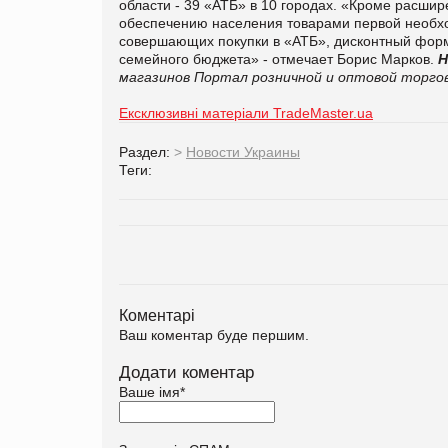
области - 39 «АТБ» в 10 городах. «Кроме расши
обеспечению населения товарами первой необхо
совершающих покупки в «АТБ», дисконтный форм
семейного бюджета» - отмечает Борис Марков.
Н
магазинов
Портал розничной и оптовой торгов
Ексклюзивні матеріали TradeMaster.ua
Раздел:
>
Новости Украины
Теги:
Коментарі
Ваш коментар буде першим.
Додати коментар
Ваше імя
*