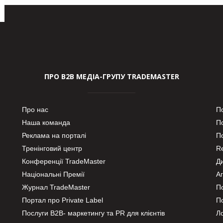
ПРО В2В МЕДІА-ГРУПУ TRADEMASTER
Про нас
П
Наша команда
П
Реклама на порталі
По
Тренінговий центр
Re
Конференції TradeMaster
Д
Національні Премії
А
Журнал TradeMaster
П
Портал про Private Label
П
Послуги В2В- маркетингу та PR для клієнтів
Ло