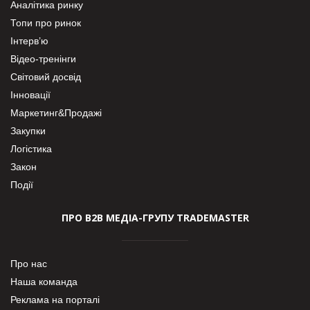
Аналітика ринку
Топи про ринок
Інтерв’ю
Відео-тренінги
Світовий досвід
Інновації
Маркетинг&Продажі
Закупки
Логістика
Закон
Події
ПРО В2В МЕДІА-ГРУПУ TRADEMASTER
Про нас
Наша команда
Реклама на порталі