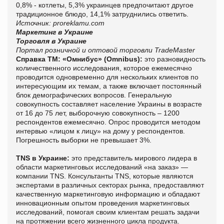
0,8% - котлеты, 5,3% украинцев предпочитают другое
традиционное блюдо, 14,1% затруднились ответить.
Источник: proreklamu.com
Маркетинг в Украине
Торговля в Украине
Портал розничной и оптовой торговли TradeMaster
Справка ТМ:
«Омнибус» (Omnibus):
это разновидность
количественного исследования, которое ежемесячно
проводится одновременно для нескольких клиентов по
интересующим их темам, а также включает постоянный
блок демографических вопросов. Генеральную
совокупность составляет население Украины в возрасте
от 16 до 75 лет, выборочную совокупность – 1200
респондентов ежемесячно. Опрос проводится методом
интервью «лицом к лицу» на дому у респондентов.
Погрешность выборки не превышает 3%.
TNS в Украине:
это представитель мирового лидера в
области маркетинговых исследований «на заказ» —
компании TNS. Консультанты TNS, которые являются
экспертами в различных секторах рынка, предоставляют
качественную маркетинговую информацию и обладают
инновационным опытом проведения маркетинговых
исследований, помогая своим клиентам решать задачи
на протяжении всего жизненного цикла продукта.