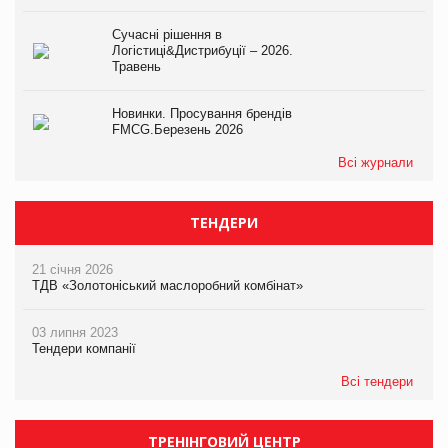
Сучасні рішення в
Логістиці&Дистрибуції – 2026.
Травень
Новинки. Просування брендів
FMCG.Березень 2026
Всі журнали
ТЕНДЕРИ
21 січня 2026
ТДВ «Золотоніський маслоробний комбінат»
03 липня 2023
Тендери компанії
Всі тендери
ТРЕНІНГОВИЙ ЦЕНТР