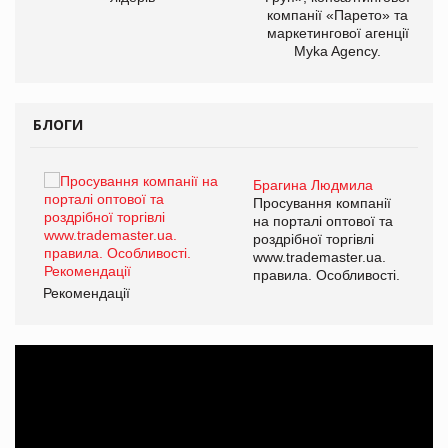
компанії «Парето» та
маркетингової агенції
Myka Agency.
БЛОГИ
Брагина Людмила
ї
Просування компанії
а
на порталі оптової та
роздрібної торгівлі
www.trademaster.ua.
і.
правила. Особливості.
Рекомендації
Ре