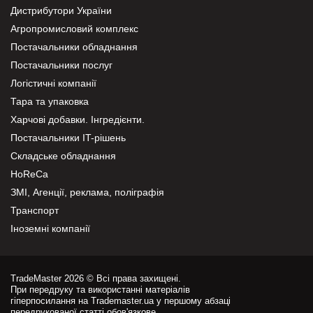
Дистрибутори України
Агропромисловий комплекс
Постачальники обладнання
Постачальники послуг
Логістичні компанії
Тара та упаковка
Харчові добавки. Інгредієнти.
Постачальники IT-рішень
Складське обладнання
HoReCa
ЗМІ, Агенції, реклама, поліграфія
Транспорт
Іноземні компанії
TradeMaster 2026 © Всі права захищені.
При передруку та використанні матеріалів
гіперпосилання на Trademaster.ua у першому абзаці
передрукованої статті обов'язкове.