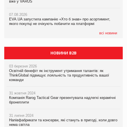
вже у VARUS
Смачна новинка для хвостатих: у VARUS з’явилися паучі
07.08.2026
Varto Paw expert від власної ТМ Varto!
Франція заборонила рекламні дзвінки без згоди клієнтів
07.08.2026
EVA.UA запустила кампанію «Хто б знав» про асортимент,
05.08.2026
якого покупці не очікують побачити на платформі
Мережа супермаркетів VARUS купує мережу магазинів
формату convenience store КОЛО: об’єднана компанія
налічуватиме 374 магазини
всі новини
НОВИНИ B2B
03 березня 2026
Освітній бенефіт як інструмент утримання талантів: як
ThinkGlobal підвищує лояльність та продуктивність вашої
команди
31 жовтня 2024
Компанія Rarog Tactical Gear презентувала надлегкі керамічні
бронеплити
31 липня 2024
Напівфабрикати та консерви, які стануть в пригоді, коли довго
нема світла