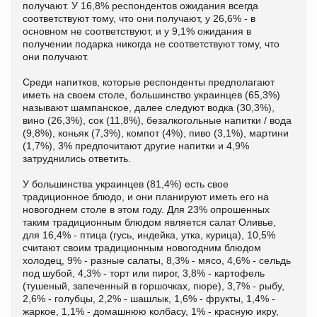
получают. У 16,8% респондентов ожидания всегда
соответствуют тому, что они получают, у 26,6% - в
основном не соответствуют, и у 9,1% ожидания в
получении подарка никогда не соответствуют тому, что
они получают.
Среди напитков, которые респонденты предполагают
иметь на своем столе, большинство украинцев (65,3%)
называют шампанское, далее следуют водка (30,3%),
вино (26,3%), сок (11,8%), безалкогольные напитки / вода
(9,8%), коньяк (7,3%), компот (4%), пиво (3,1%), мартини
(1,7%), 3% предпочитают другие напитки и 4,9%
затруднились ответить.
У большинства украинцев (81,4%) есть свое
традиционное блюдо, и они планируют иметь его на
новогоднем столе в этом году. Для 23% опрошенных
таким традиционным блюдом является салат Оливье,
для 16,4% - птица (гусь, индейка, утка, курица), 10,5%
считают своим традиционным новогодним блюдом
холодец, 9% - разные салаты, 8,3% - мясо, 4,6% - сельдь
под шубой, 4,3% - торт или пирог, 3,8% - картофель
(тушеный, запеченный в горшочках, пюре), 3,7% - рыбу,
2,6% - голубцы, 2,2% - шашлык, 1,6% - фрукты, 1,4% -
жаркое, 1,1% - домашнюю колбасу, 1% - красную икру,