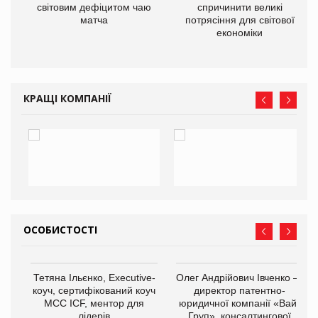
ne
світовим дефіцитом чаю
спричинити великі
матча
потрясіння для світової
економіки
КРАЩІ КОМПАНІЇ
ОСОБИСТОСТІ
,
Тетяна Ільєнко, Executive-
Олег Андрійович Івченко —
ОВ
коуч, сертифікований коуч
директор патентно-
МСС ICF, ментор для
юридичної компанії «Вайз
лідерів
Груп», консалтингової