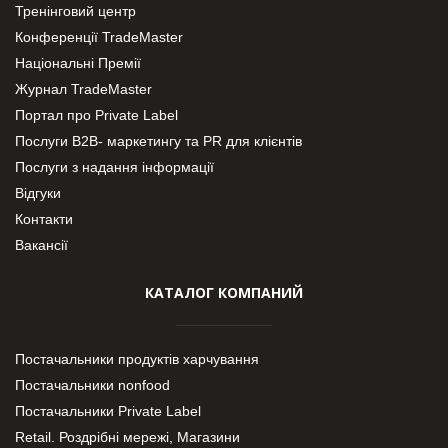
Тренінговий центр
Конференції TradeMaster
Національні Премії
Журнал TradeMaster
Портал про Private Label
Послуги В2В- маркетингу та PR для клієнтів
Послуги з надання інформації
Відгуки
Контакти
Вакансії
КАТАЛОГ КОМПАНИЙ
Постачальники продуктів харчування
Постачальники nonfood
Постачальники Private Label
Retail. Роздрібні мережі, Магазини