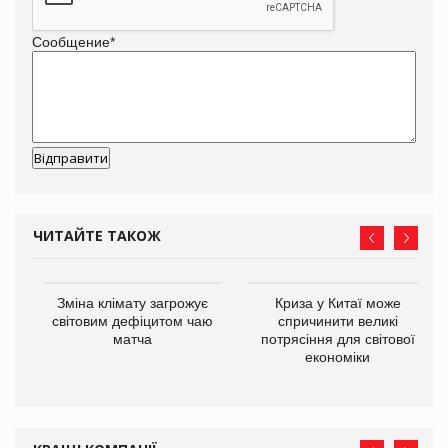
Сообщение
*
ЧИТАЙТЕ ТАКОЖ
Зміна клімату загрожує
Криза у Китаї може
ne
світовим дефіцитом чаю
спричинити великі
матча
потрясіння для світової
економіки