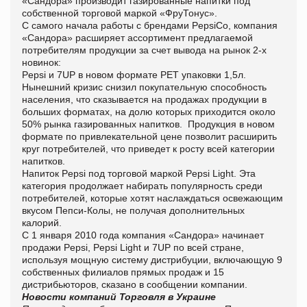
«Сандора» производит газированные напитки под
собственной торговой маркой «ФруТонус».
С самого начала работы с брендами PepsiCo, компания
«Сандора» расширяет ассортимент предлагаемой
потребителям продукции за счет вывода на рынок 2-х
новинок:
Pepsi и 7UP в новом формате PET упаковки 1,5л.
Нынешний кризис снизил покупательную способность
населения, что сказывается на продажах продукции в
больших форматах, на долю которых приходится около
50% рынка газированных напитков. Продукция в новом
формате по привлекательной цене позволит расширить
круг потребителей, что приведет к росту всей категории
напитков.
Напиток Pepsi под торговой маркой Pepsi Light. Эта
категория продолжает набирать популярность среди
потребителей, которые хотят наслаждаться освежающим
вкусом Пепси-Колы, не получая дополнительных
калорий.
С 1 января 2010 года компания «Сандора» начинает
продажи Pepsi, Pepsi Light и 7UP по всей стране,
используя мощную систему дистрибуции, включающую 9
собственных филиалов прямых продаж и 15
дистрибьюторов, сказано в сообщении компании.
Новости компаний
Торговля в Украине