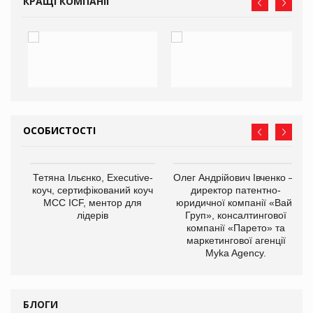
КРАЩІ КОМПАНІЇ
ОСОБИСТОСТІ
,
Тетяна Ільєнко, Executive-
Олег Андрійович Івченко —
ОВ
коуч, сертифікований коуч
директор патентно-
МСС ICF, ментор для
юридичної компанії «Вайз
лідерів
Груп», консалтингової
компанії «Парето» та
маркетингової агенції
Myka Agency.
БЛОГИ