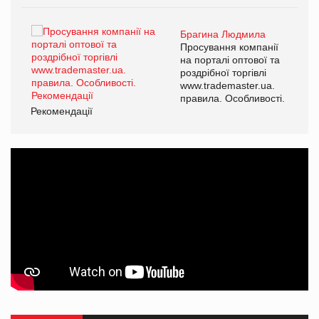
Брагина Людмила
ї
Просування компанії
а
на порталі оптової та
роздрібної торгівлі
www.trademaster.ua.
і.
правила. Особливості.
Рекомендації
Ре