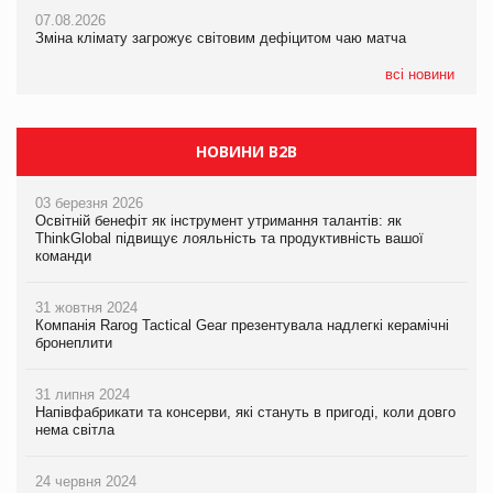
07.08.2026
вже у VARUS
07.08.2026
Kraft Heinz скоротила збиток у першому півріччі
Зміна клімату загрожує світовим дефіцитом чаю матча
07.08.2026
EVA.UA запустила кампанію «Хто б знав» про асортимент,
всі новини
якого покупці не очікують побачити на платформі
НОВИНИ B2B
03 березня 2026
Освітній бенефіт як інструмент утримання талантів: як
ThinkGlobal підвищує лояльність та продуктивність вашої
команди
31 жовтня 2024
Компанія Rarog Tactical Gear презентувала надлегкі керамічні
бронеплити
31 липня 2024
Напівфабрикати та консерви, які стануть в пригоді, коли довго
нема світла
24 червня 2024