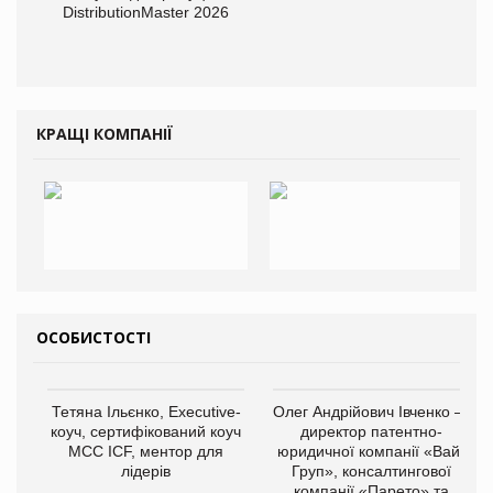
DistributionMaster 2026
КРАЩІ КОМПАНІЇ
ОСОБИСТОСТІ
Тетяна Ільєнко, Executive-
Олег Андрійович Івченко —
коуч, сертифікований коуч
директор патентно-
МСС ICF, ментор для
юридичної компанії «Вайз
лідерів
Груп», консалтингової
компанії «Парето» та