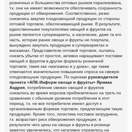
розничных и большинства оптовых рынков парализована,
т.к. они не имеют возможности обеспечивать сохранность
продукции от обморожения. Соответственно, резко
снизились закупки плодоовощной продукции со стороны
оптовой торговли, обеспечивающей рынки. В результате,
единственными покупателями овощей и фруктов на
рынке являются супермаркеты, а население, даже та его
часть, которая ранее овощи и фрукты не покупала,
вынуждено закупать продукцию в супермаркетах и
магазинах. Представители оптовой торговли, пытаясь
снизить убытки от простоя, активно наращивают поставки
овощей и фруктов в другие форматы розничной
торговли, такие как «магазины и у дома», где также
отмечается значительное повышение спроса на свежую
плодоовощную продукцию. По оценкам
руководителя
проекта «АПК-Информ овощи и фрукты» Ярмака
Андрея
, потребление свежих овощей и фруктов
снизилось во время морозов приблизительно на треть по
сравнению с обычным уровнем потребления в этот
период, т.к. не все потребители имеют доступ к
организованным формам торговли, предлагающим такую
продукцию. Кроме того, логистика поставок затруднена,
т.к. возрастает риск обморожения продукции, в
результате чего цены на овощи и фрукты в рознице
заметно увеличились, что негативно отразилось на