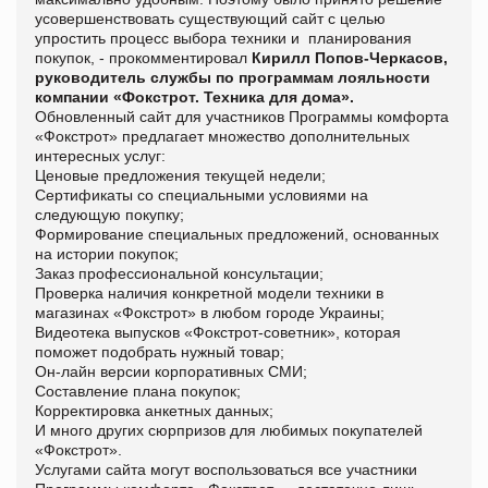
усовершенствовать существующий сайт с целью
упростить процесс выбора техники и планирования
покупок, - прокомментировал
Кирилл Попов-Черкасов,
руководитель службы по программам лояльности
компании «Фокстрот. Техника для дома».
Обновленный сайт для участников Программы комфорта
«Фокстрот» предлагает множество дополнительных
интересных услуг:
Ценовые предложения текущей недели;
Сертификаты со специальными условиями на
следующую покупку;
Формирование специальных предложений, основанных
на истории покупок;
Заказ профессиональной консультации;
Проверка наличия конкретной модели техники в
магазинах «Фокстрот» в любом городе Украины;
Видеотека выпусков «Фокстрот-советник», которая
поможет подобрать нужный товар;
Он-лайн версии корпоративных СМИ;
Составление плана покупок;
Корректировка анкетных данных;
И много других сюрпризов для любимых покупателей
«Фокстрот».
Услугами сайта могут воспользоваться все участники