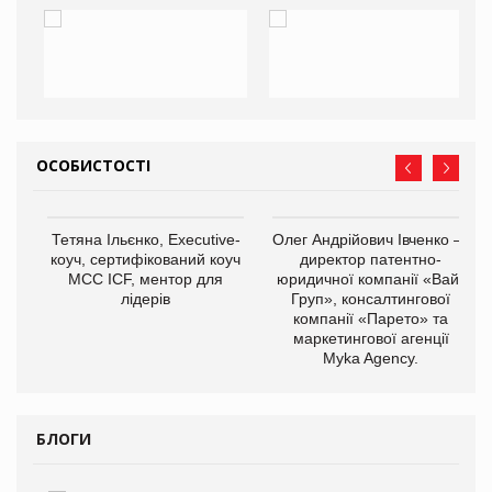
ОСОБИСТОСТІ
,
Тетяна Ільєнко, Executive-
Олег Андрійович Івченко —
ОВ
коуч, сертифікований коуч
директор патентно-
МСС ICF, ментор для
юридичної компанії «Вайз
лідерів
Груп», консалтингової
компанії «Парето» та
маркетингової агенції
Myka Agency.
БЛОГИ