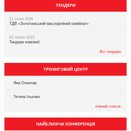
ТЕНДЕРИ
21 січня 2026
ТДВ «Золотоніський маслоробний комбінат»
03 липня 2023
Тендери компанії
Всі тендери
ТРЕНІНГОВИЙ ЦЕНТР
Яна Олентир
Тетяна Ільєнко
повний список
НАЙБЛИЖЧА КОНФЕРЕНЦІЯ