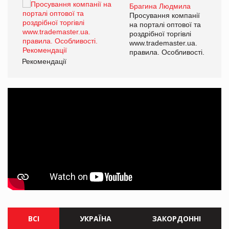
Брагина Людмила
ї
Просування компанії
а
на порталі оптової та
роздрібної торгівлі
www.trademaster.ua.
і.
правила. Особливості.
Рекомендації
Ре
ВСІ
УКРАЇНА
ЗАКОРДОННІ