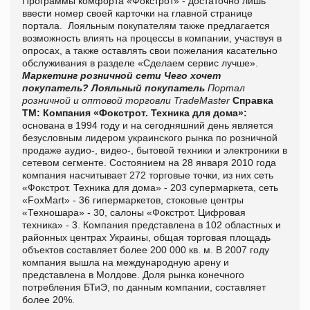
Программы комфорта «Фокстрот» - достаточно лишь
ввести номер своей карточки на главной странице
портала. Лояльным покупателям также предлагается
возможность влиять на процессы в компании, участвуя в
опросах, а также оставлять свои пожелания касательно
обслуживания в разделе «Сделаем сервис лучше».
Маркетинг розничной сети
Чего хочет
покупатель? Лояльный покупатель
Портал
розничной и оптовой торговли TradeMaster
Справка
ТМ:
Компания «Фокстрот. Техника для дома»:
основана в 1994 году и на сегодняшний день является
безусловным лидером украинского рынка по розничной
продаже аудио-, видео-, бытовой техники и электроники в
сетевом сегменте. Состоянием на 28 января 2010 года
компания насчитывает 272 торговые точки, из них сеть
«Фокстрот. Техника для дома» - 203 супермаркета, сеть
«
FoxMart
» - 36 гипермаркетов, стоковые центры
«Техношара» - 30, салоны «Фокстрот. Цифровая
техника» - 3. Компания представлена в 102 областных и
районных центрах Украины, общая торговая площадь
объектов составляет более 200 000 кв. м. В 2007 году
компания вышла на международную арену и
представлена в Молдове. Доля рынка конечного
потребления БТиЭ, по данным компании, составляет
более 20%.