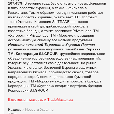
107,45%.
В течение года было открыто 5 новых филиалов
в пяти областях Украины, а также 2 филиала в
Казахстане. Таким образом, сегодня компания работает
во всех областях Украины, охватывает 90% торговых
точек Украины. Компания
S
.
I
.
TRADE
постоянно
привлекает в свой дистрибьюторский портфель
известные бренды, а также развивает
Private
label
ТМ
«Хуторок» и
Private
label
ТМ «Морские», расширяя
ассортиментную линейку все новыми продуктами.
Новости компаний
Торговля в Украине
Портал
розничной и оптовой торговли TradeMaster
Справка
ТМ:
Корпорация S.I.GROUP:
крупнейшее национальное
объединение торгово-производственных предприятий,
которые осуществляют свою деятельность на рынке
Украины и в странах Восточной Европы в различных
направлениях бизнеса: производство снэков, товаров
народного потребления и целлюлозно-бумажной
продукции. ТМ «Морские» входит в портфель брендов
Корпорации. ТМ «Хуторок» входит в портфель брендов
Корпорации S.I.GROUP.
Ексклюзивні матеріали TradeMaster.ua
Раздел:
>
Новости Украины
Теги: