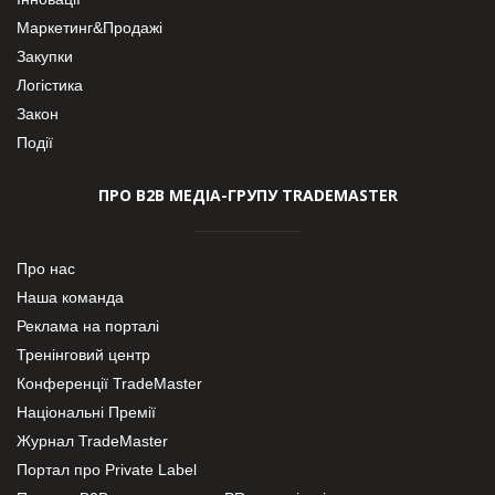
Маркетинг&Продажі
Закупки
Логістика
Закон
Події
ПРО В2В МЕДІА-ГРУПУ TRADEMASTER
Про нас
Наша команда
Реклама на порталі
Тренінговий центр
Конференції TradeMaster
Національні Премії
Журнал TradeMaster
Портал про Private Label