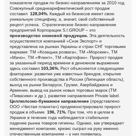
показатели продаж по бизнес-направлениям за 2010 год.
Совокупный среднеарифметический рост продаж
составил
128,04%.
Каждый из бизнесов имеет свою
уникальную специфику, а, значит, свой собственный
рецепт успеха. Стратегическое бизнес-направление
предприятий Корпорации S.I.GROUP – это
производство снэковой продукции.
Эта деятельность
осуществляется компанией «Снэк Экспорт» и
представлена на рынках Украины и стран СНГ торговыми
марками: ТМ «Козацька розвага», ТМ «Морские», ТМ
«Мачо», ТМ «Флинт», ТМ «Картофан». Прирост продаж
за указанный период времени в денежном выражении
здесь составил
103,36%.
Рост объясняется следующими
факторами: развитие уже известных брендов, открытие
собственного производства в России (Липецкая область),
выход на рынки Беларуси, Грузии, Азербайджана и
Армении, вывод на рынок новых торговых марок (ТМ
«Пивасики» и др.), развитие направления
Private
label
.
Целлюлозно-бумажное направление
(представлено
ООО «Чистая планета») продемонстрировало прирост
продаж в объеме
196, 71%.
При том, что в целом в
Украине в течение года наблюдается стабильное
падение рынка товаров гигиены. Однако, как утверждает
менеджмент компании, кризис сыграл на руку именно
отечественным компаниям – у них появилась