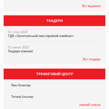
Всі журнали
ТЕНДЕРИ
21 січня 2026
ТДВ «Золотоніський маслоробний комбінат»
03 липня 2023
Тендери компанії
Всі тендери
ТРЕНІНГОВИЙ ЦЕНТР
Яна Олентир
Тетяна Ільєнко
повний список