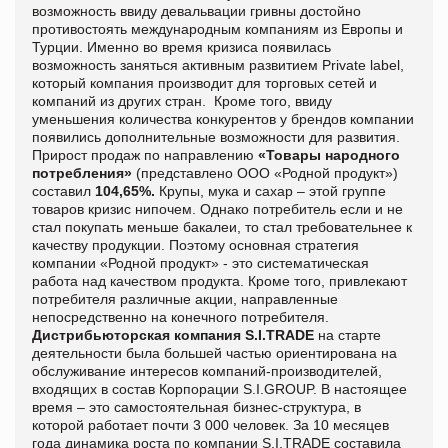
возможность ввиду девальвации гривны достойно
противостоять международным компаниям из Европы и
Турции. Именно во время кризиса появилась
возможность заняться активным развитием
Private
label
,
который компания производит для торговых сетей и
компаний из других стран. Кроме того, ввиду
уменьшения количества конкурентов у брендов компании
появились дополнительные возможности для развития.
Прирост продаж по направлению
«Товары народного
потребления»
(представлено ООО «Родной продукт»)
составил
104,65%.
Крупы, мука и сахар – этой группе
товаров кризис нипочем. Однако потребитель если и не
стал покупать меньше бакалеи, то стал требовательнее к
качеству продукции. Поэтому основная стратегия
компании «Родной продукт» - это систематическая
работа над качеством продукта. Кроме того, привлекают
потребителя различные акции, направленные
непосредственно на конечного потребителя.
Дистрибьюторская компания
S
.
I
.
TRADE
на старте
деятельности была большей частью ориентирована на
обслуживание интересов компаний-производителей,
входящих в состав Корпорации S.I.GROUP. В настоящее
время – это самостоятельная бизнес-структура, в
которой работает почти 3 000 человек. За 10 месяцев
года динамика роста по компании
S
.
I
.
TRADE
составила