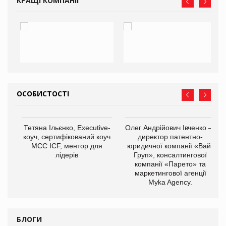
КРАЩІ КОМПАНІЇ
ОСОБИСТОСТІ
,
Тетяна Ільєнко, Executive-
Олег Андрійович Івченко —
ОВ
коуч, сертифікований коуч
директор патентно-
МСС ICF, ментор для
юридичної компанії «Вайз
лідерів
Груп», консалтингової
компанії «Парето» та
маркетингової агенції
Myka Agency.
БЛОГИ