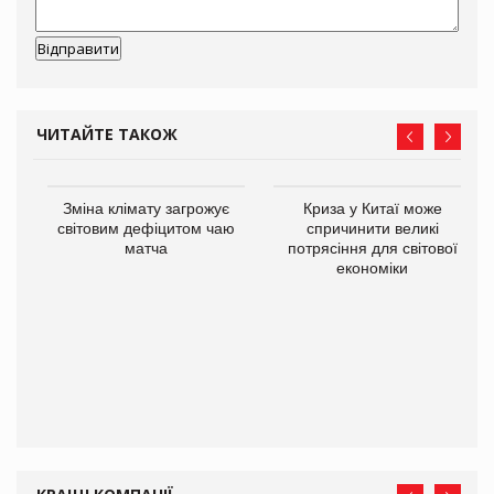
ЧИТАЙТЕ ТАКОЖ
Зміна клімату загрожує
Криза у Китаї може
ne
світовим дефіцитом чаю
спричинити великі
матча
потрясіння для світової
економіки