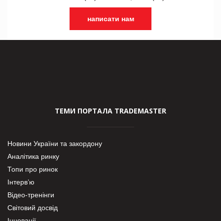
написати нам
ТЕМИ ПОРТАЛА TRADEMASTER
Новини України та закордону
Аналітика ринку
Топи про ринок
Інтерв’ю
Відео-тренінги
Світовий досвід
Інновації