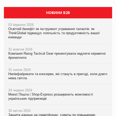
НОВИНИ B2B
03 березня 2026
Освітній бенефіт як інструмент утримання талантів: як
ThinkGlobal підвищує лояльність та продуктивність вашої
команди
31 жовтня 2024
Компанія Rarog Tactical Gear презентувала надлегкі керамічні
бронеплити
31 липня 2024
Напівфабрикати та консерви, які стануть в пригоді, коли довго
нема світла
24 червня 2024
Meest Пошта і Shop-Express розширюють можливості
українських підприємців
30 квітня 2024
Защита данных на смартфонах: советы по повышению