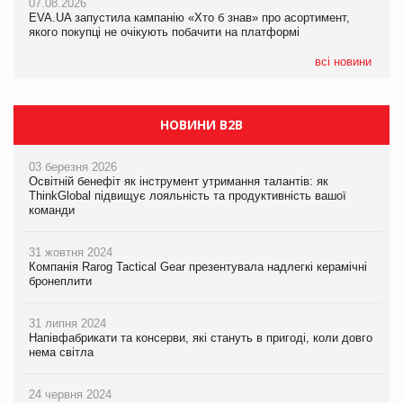
07.08.2026
EVA.UA запустила кампанію «Хто б знав» про асортимент,
05.08.2026
якого покупці не очікують побачити на платформі
Мережа супермаркетів VARUS купує мережу магазинів
формату convenience store КОЛО: об’єднана компанія
налічуватиме 374 магазини
всі новини
НОВИНИ B2B
03 березня 2026
Освітній бенефіт як інструмент утримання талантів: як
ThinkGlobal підвищує лояльність та продуктивність вашої
команди
31 жовтня 2024
Компанія Rarog Tactical Gear презентувала надлегкі керамічні
бронеплити
31 липня 2024
Напівфабрикати та консерви, які стануть в пригоді, коли довго
нема світла
24 червня 2024