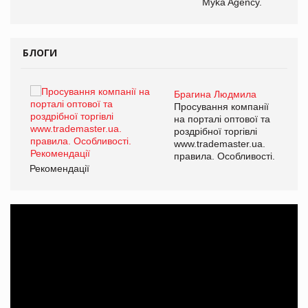
Myka Agency.
БЛОГИ
Брагина Людмила
ї
Просування компанії
а
на порталі оптової та
роздрібної торгівлі
www.trademaster.ua.
і.
правила. Особливості.
Рекомендації
Ре