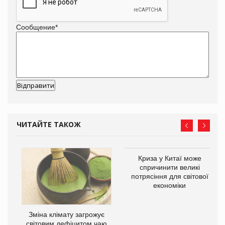
Сообщение
*
ЧИТАЙТЕ ТАКОЖ
Криза у Китаї може
ne
спричинити великі
потрясіння для світової
економіки
Зміна клімату загрожує
світовим дефіцитом чаю