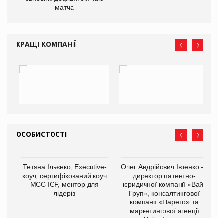
матча
КРАЩІ КОМПАНІЇ
ОСОБИСТОСТІ
,
Тетяна Ільєнко, Executive-
Олег Андрійович Івченко —
ОВ
коуч, сертифікований коуч
директор патентно-
МСС ICF, ментор для
юридичної компанії «Вайз
лідерів
Груп», консалтингової
компанії «Парето» та
маркетингової агенції