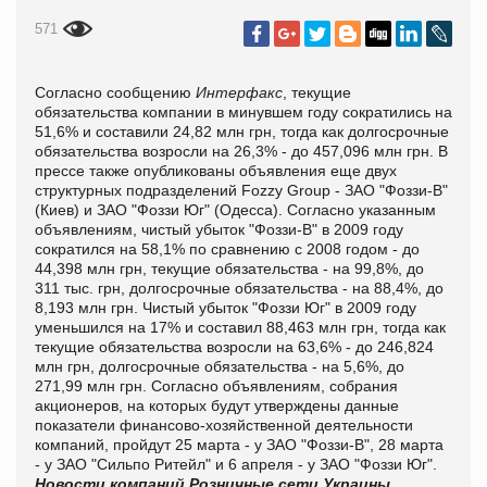
571
Согласно сообщению
Интерфакс
, текущие
обязательства компании в минувшем году сократились на
51,6% и составили 24,82 млн грн, тогда как долгосрочные
обязательства возросли на 26,3% - до 457,096 млн грн. В
прессе также опубликованы объявления еще двух
структурных подразделений Fozzy Group - ЗАО "Фоззи-В"
(Киев) и ЗАО "Фоззи Юг" (Одесса). Согласно указанным
объявлениям, чистый убыток "Фоззи-В" в 2009 году
сократился на 58,1% по сравнению с 2008 годом - до
44,398 млн грн, текущие обязательства - на 99,8%, до
311 тыс. грн, долгосрочные обязательства - на 88,4%, до
8,193 млн грн. Чистый убыток "Фоззи Юг" в 2009 году
уменьшился на 17% и составил 88,463 млн грн, тогда как
текущие обязательства возросли на 63,6% - до 246,824
млн грн, долгосрочные обязательства - на 5,6%, до
271,99 млн грн. Согласно объявлениям, собрания
акционеров, на которых будут утверждены данные
показатели финансово-хозяйственной деятельности
компаний, пройдут 25 марта - у ЗАО "Фоззи-В", 28 марта
- у ЗАО "Сильпо Ритейл" и 6 апреля - у ЗАО "Фоззи Юг".
Новости компаний
Розничные сети Украины,