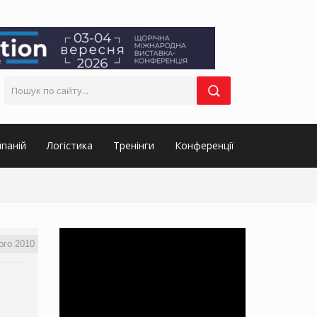
паній
Логістика
Тренінги
Конференції
ого 2010