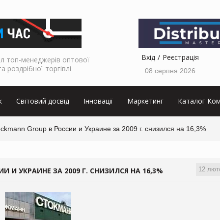
Вхід
Реєстрація
л топ-менеджерів оптової
та роздрібної торгівлі
08 серпня 2026
к
Світовий досвід
Інновації
Маркетинг
Каталог Ком
kmann Group в России и Украине за 2009 г. снизился на 16,3%
12 лют
 И УКРАИНЕ ЗА 2009 Г. СНИЗИЛСЯ НА 16,3%