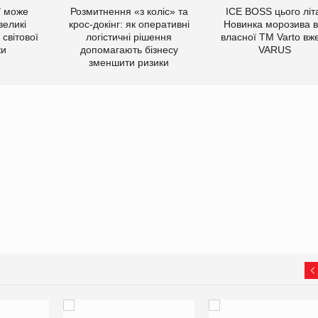
ї може
Розмитнення «з коліс» та
ICE BOSS цього літ
великі
крос-докінг: як оперативні
Новинка морозива в
світової
логістичні рішення
власної ТМ Varto вж
ки
допомагають бізнесу
VARUS
зменшити ризики