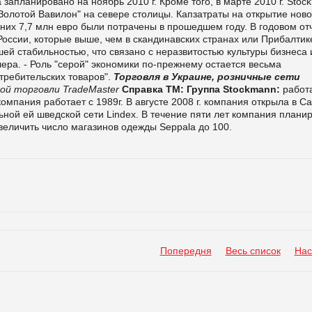
 запланировано на ноябрь 2010 г. Кроме того, в марте 2010 г. Sto
"Золотой Вавилон" на севере столицы. Капзатраты на открытие ново
з них 7,7 млн евро были потрачены в прошедшем году. В годовом от
России, которые выше, чем в скандинавских странах или Прибалтике
ей стабильностью, что связано с неразвитостью культуры бизнеса 
ера. - Роль "серой" экономики по-прежнему остается весьма
требительских товаров".
Торговля в Украине, розничные сети
ой торговли TradeMaster
Справка ТМ:
Группа Stockmann:
работа
мпания работает с 1989г. В августе 2008 г. компания открыла в Са
ной ей шведской сети Lindex. В течение пяти лет компания плани
увеличить число магазинов одежды Seppala до 100.
Попередня
Весь список
Нас