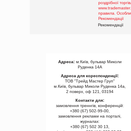
порталі оптової та
роздрібної торгівлі
www.trademaster.ua.
правила. Особливості.
ії
Рекомендації
Адреса:
м.Київ, бульвар Миколи
Руденка 14А
Адреса для кореспонденції:
ТОВ "Tрейд Мастер Груп"
м.Київ, бульвар Миколи Руденка 14а,
2 поверх, оф 121, 03194
Контакти для:
замовлення треннгів, конференцій:
+380 (67) 502-99-00,
замовлення реклами на порталі,
журналах:
+380 (67) 502 30 13,