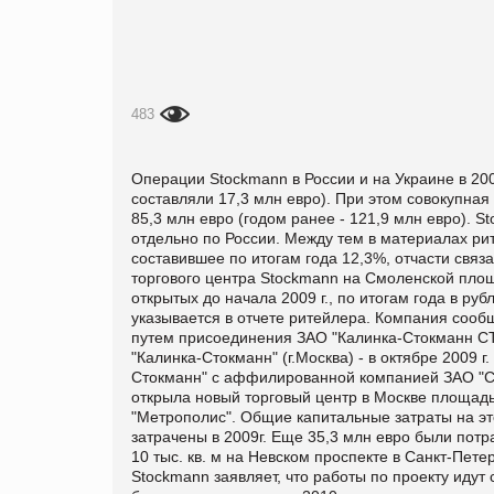
483
Операции Stockmann в России и на Украине в 200
составляли 17,3 млн евро). При этом совокупна
85,3 млн евро (годом ранее - 121,9 млн евро). 
отдельно по России. Между тем в материалах ри
составившее по итогам года 12,3%, отчасти связ
торгового центра Stockmann на Смоленской площ
открытых до начала 2009 г., по итогам года в рубл
указывается в отчете ритейлера. Компания сооб
путем присоединения ЗАО "Калинка-Стокманн СТ
"Калинка-Стокманн" (г.Москва) - в октябре 2009 
Стокманн" с аффилированной компанией ЗАО "Сто
открыла новый торговый центр в Москве площадью
"Метрополис". Общие капитальные затраты на это
затрачены в 2009г. Еще 35,3 млн евро были пот
10 тыс. кв. м на Невском проспекте в Санкт-Пете
Stockmann заявляет, что работы по проекту идут