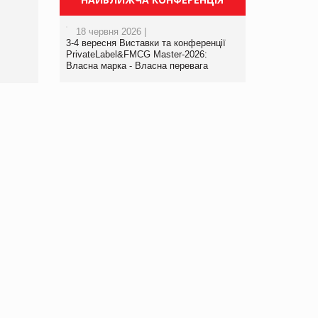
порталі оптової та
роздрібної торгівлі
18 червня 2026 |
www.trademaster.ua.
3-4 вересня Виставки та конференції
правила. Особливості.
PrivateLabel&FMCG Master-2026:
Власна марка - Власна перевага