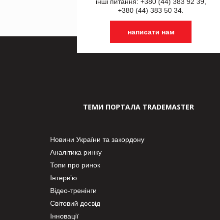
інші питання: +380 (44) 383 92 39,
+380 (44) 383 50 34.
написати нам
ТЕМИ ПОРТАЛА TRADEMASTER
Новини України та закордону
Аналітика ринку
Топи про ринок
Інтерв’ю
Відео-тренінги
Світовий досвід
Інновації