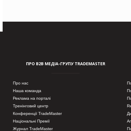
ПРО В2В МЕДІА-ГРУПУ TRADEMASTER
Про нас
П
Наша команда
П
Реклама на порталі
По
Тренінговий центр
Re
Конференції TradeMaster
Д
Національні Премії
А
Журнал TradeMaster
П