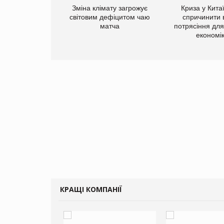
ує виробника
Зміна клімату загрожує
Криза у Кита
добавок Thorne
світовим дефіцитом чаю
спричинити 
матча
потрясіння для 
економі
КРАЩІ КОМПАНІЇ