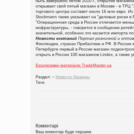
быть завершено летом 2010 г., открытие магазина
открывает свой пятый магазин в Москве - в ТРЦ 
торгового центра составят около 16 млн евро. И
Stockmann также указывает на "деловые риски в 
"Операционная среда в России отличается меньш
инфраструктуры, - говорится в сообщении ритейл
значительной, особенно это касается импорта по
Новости компаний
Портал розничной и оптов
Финляндии, странах Прибалтики и РФ. В России ко
Петербурге первый в России магазин подконтроль
открыть в России 100 магазинов Lindex, а также 
Ексклюзивні матеріали TradeMaster.ua
Раздел:
>
Новости Украины
Теги:
Коментарі
Ваш коментар буде першим.