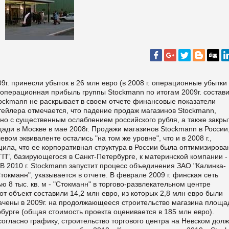
9г. принесли убыток в 26 млн евро (в 2008 г. операционные убытки
я операционная прибыль группы Stockmann по итогам 2009г. состав
Stockmann не раскрывает в своем отчете финансовые показатели
тейлера отмечается, что падение продаж магазинов Stockmann,
ано с существенным ослаблением российского рубля, а также закр
ади в Москве в мае 2008г. Продажи магазинов Stockmann в России
евом эквиваленте остались "на том же уровне", что и в 2008 г.,
щила, что ее корпоративная структура в России была оптимизирова
П", базирующегося в Санкт-Петербурге, к материнской компании -
г. В 2010 г. Stockmann запустит процесс объединения ЗАО "Калинка-
кманн", указывается в отчете. В феврале 2009 г. финская сеть
 8 тыс. кв. м - "Стокманн" в торгово-развлекательном центре
т объект составили 14,2 млн евро, из которых 2,8 млн евро были
рачены в 2009г. на продолжающееся строительство магазина площ
рбурге (общая стоимость проекта оценивается в 185 млн евро).
 согласно графику, строительство торгового центра на Невском дол