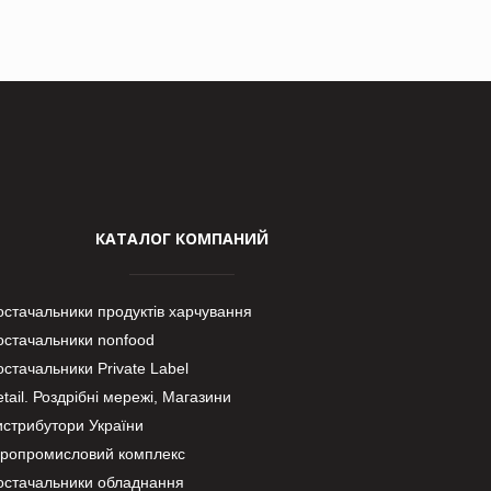
КАТАЛОГ КОМПАНИЙ
остачальники продуктів харчування
остачальники nonfood
стачальники Private Label
tail. Роздрібні мережі, Магазини
истрибутори України
гропромисловий комплекс
остачальники обладнання