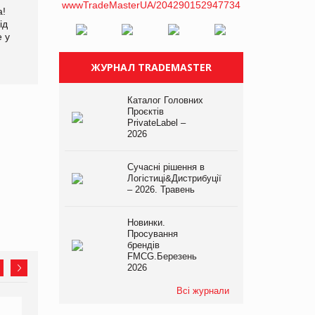
а!
EVA.UA запустила
Kraft Heinz скоротила
ід
кампанію «Хто б знав» про
збиток у першому півріччі
е у
асортимент, якого покупці
не очікують побачити на
платформі
ЖУРНАЛ TRADEMASTER
Каталог Головних
Проєктів
PrivateLabel –
2026
Сучасні рішення в
Логістиці&Дистрибуції
– 2026. Травень
Новинки.
Просування
брендів
FMCG.Березень
2026
Всі журнали