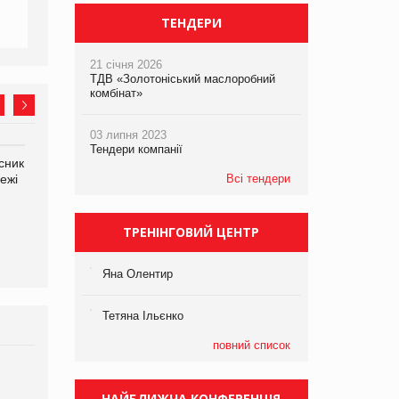
ТЕНДЕРИ
21 січня 2026
ТДВ «Золотоніський маслоробний
комбінат»
03 липня 2023
Тендери компанії
сник
Олексій Логачов-Михайлов
Яна Сараніна, директор
ежі
Файно маркет Директор
Всі тендери
компанії «УкраМарин»
департаменту з
виробництва
ТРЕНІНГОВИЙ ЦЕНТР
Яна Олентир
Тетяна Ільєнко
повний список
Брагина Людмила
Просування компанії на
НАЙБЛИЖЧА КОНФЕРЕНЦІЯ