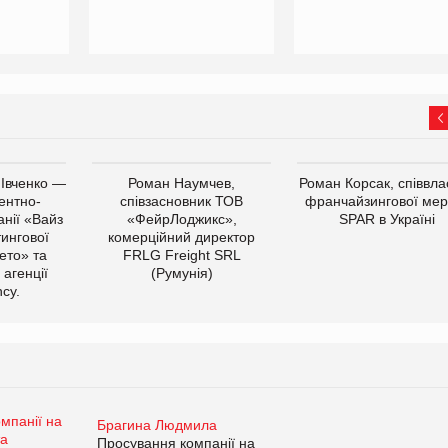
 Івченко —
Роман Наумчев,
Роман Корсак, співвла
ентно-
співзасновник ТОВ
франчайзингової мер
нії «Вайз
«ФейрЛоджикс»,
SPAR в Україні
тингової
комерційний директор
ето» та
FRLG Freight SRL
 агенції
(Румунія)
cy.
Брагина Людмила
Просування компанії на