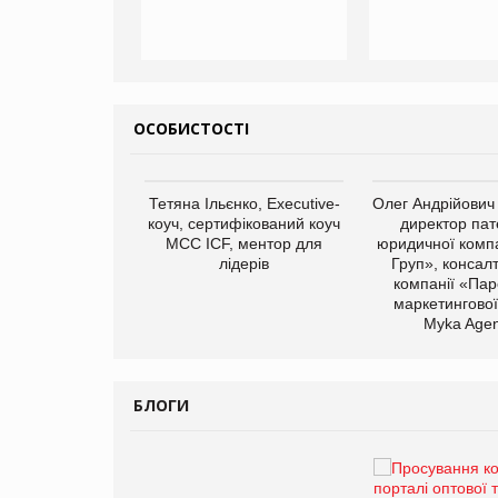
ОСОБИСТОСТІ
арас Ігорович,
Тетяна Ільєнко, Executive-
Олег Андрійович
иробництва ТОВ
коуч, сертифікований коуч
директор пат
Герчак"
МСС ICF, ментор для
юридичної компа
лідерів
Груп», консал
компанії «Пар
маркетингової
Myka Agen
БЛОГИ
Брагина Людмила
Просування компанії на