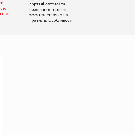
порталі оптової та
роздрібної торгівлі
www.trademaster.ua.
правила. Особливості.
Рекомендації