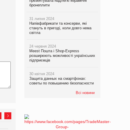
презентувала надлегкі керамічні
бронеплити
31 липня 2024
Напівфабрикати та консерви, які
стануть в пригоді, коли довго нема
світла
24 червня 2024
Meest Пошта і Shop-Express
розширюють можливості українських
підприємців
30 квітня 2024
Защита данных на смартфонах:
советы по повышению безопасности
Всі новини