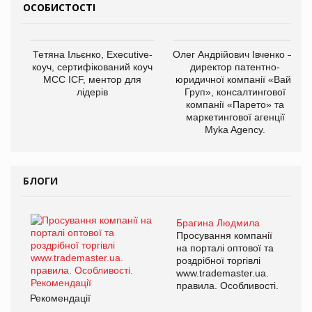
ОСОБИСТОСТІ
Тетяна Ільєнко, Executive-
Олег Андрійович Івченко —
коуч, сертифікований коуч
директор патентно-
МСС ICF, ментор для
юридичної компанії «Вайз
лідерів
Груп», консалтингової
компанії «Парето» та
маркетингової агенції
Myka Agency.
БЛОГИ
Брагина Людмила
Просування компанії
на порталі оптової та
роздрібної торгівлі
www.trademaster.ua.
правила. Особливості.
Рекомендації