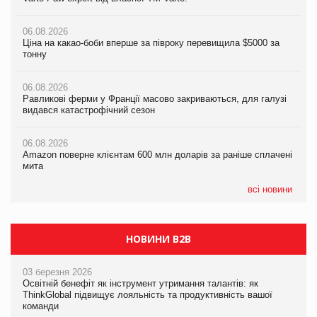
налічуватиме 374 магазини
06.08.2026
06.08.2026
Ціна на какао-боби вперше за півроку перевищила $5000 за
05.08.2026
Равликові ферми у Франції масово закриваються, для галузі
тонну
Російська атака 5 серпня стала одним із наймасштабніших
видався катастрофічний сезон
ударів по українському бізнесу за час повномасштабної війни
06.08.2026
06.08.2026
Равликові ферми у Франції масово закриваються, для галузі
05.08.2026
Amazon поверне клієнтам 600 млн доларів за раніше сплачені
видався катастрофічний сезон
Смачне поповнення дитячого меню: у VARUS з’явилися
мита
новинки від ТМ ТОКЕРИ
06.08.2026
05.08.2026
Amazon поверне клієнтам 600 млн доларів за раніше сплачені
05.08.2026
У Євросоюзі набули чинності нові правила щодо штучного
мита
Сергій Лісунов про заморожені хлібобулочні вироби на
інтелекту
PrivateLabel&FMCG Master 2026
всі новини
НОВИНИ B2B
03 березня 2026
Освітній бенефіт як інструмент утримання талантів: як
ThinkGlobal підвищує лояльність та продуктивність вашої
команди