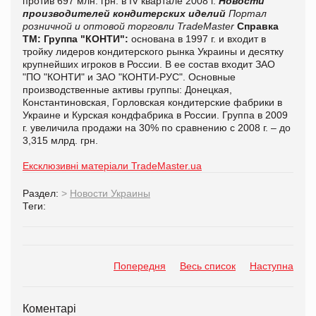
против 697 млн. грн. в IV квартале 2008 г.
Новости
производителей кондитерских иделий
Портал
розничной и оптовой торговли TradeMaster
Справка
ТМ:
Группа "КОНТИ":
основана в 1997 г. и входит в
тройку лидеров кондитерского рынка Украины и десятку
крупнейших игроков в России. В ее состав входит ЗАО
"ПО "КОНТИ" и ЗАО "КОНТИ-РУС". Основные
производственные активы группы: Донецкая,
Константиновская, Горловская кондитерские фабрики в
Украине и Курская кондфабрика в России. Группа в 2009
г. увеличила продажи на 30% по сравнению с 2008 г. – до
3,315 млрд. грн.
Ексклюзивні матеріали TradeMaster.ua
Раздел:
>
Новости Украины
Теги:
Попередня
Весь список
Наступна
Коментарі