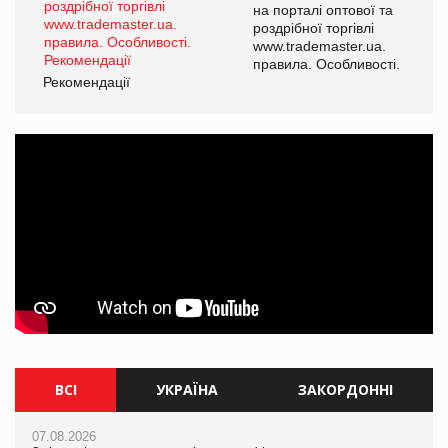
а
на порталі оптової та
роздрібної торгівлі
www.trademaster.ua.
і.
правила. Особливості.
Рекомендації
Ре
ВСІ
УКРАЇНА
ЗАКОРДОННІ
07.08.2026
07.08.2026
07.08.2026