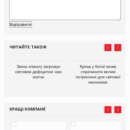
ЧИТАЙТЕ ТАКОЖ
Зміна клімату загрожує
Криза у Китаї може
ne
світовим дефіцитом чаю
спричинити великі
матча
потрясіння для світової
економіки
КРАЩІ КОМПАНІЇ