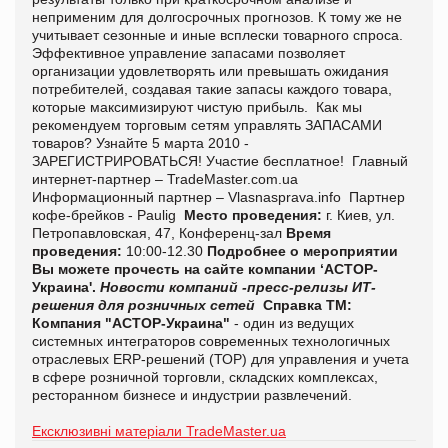
неприменим для долгосрочных прогнозов. К тому же не
учитывает сезонные и иные всплески товарного спроса.
Эффективное управление запасами позволяет
организации удовлетворять или превышать ожидания
потребителей, создавая такие запасы каждого товара,
которые максимизируют чистую прибыль. Как мы
рекомендуем торговым сетям управлять ЗАПАСАМИ
товаров? Узнайте 5 марта 2010 -
ЗАРЕГИСТРИРОВАТЬСЯ! Участие бесплатное! Главный
интернет-партнер – TradeMaster.com.ua
Информационный партнер – Vlasnasprava.info Партнер
кофе-брейков - Paulig
Место проведения:
г. Киев,
ул.
Петропавловская, 47, Конференц-зал
Время
проведения:
10:00-12.30
Подробнее о мероприятии
Вы можете прочесть на сайте компании ‘АСТОР-
Украина'.
Новости компаний -пресс-релизы
ИТ-
решения для розничных сетей
Справка ТМ:
Компания "АСТОР-Украина"
- один из ведущих
системных интеграторов современных технологичных
отраслевых ERP-решений (ТОР) для управления и учета
в сфере розничной торговли, складских комплексах,
ресторанном бизнесе и индустрии развлечений.
Ексклюзивні матеріали TradeMaster.ua