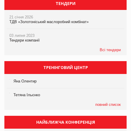
ТЕНДЕРИ
21 січня 2026
ТДВ «Золотоніський маслоробний комбінат»
03 липня 2023
Тендери компанії
Всі тендери
ТРЕНІНГОВИЙ ЦЕНТР
Яна Олентир
Тетяна Ільєнко
повний список
НАЙБЛИЖЧА КОНФЕРЕНЦІЯ