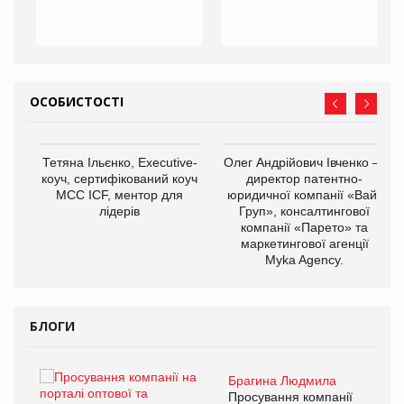
ОСОБИСТОСТІ
,
Тетяна Ільєнко, Executive-
Олег Андрійович Івченко —
ОВ
коуч, сертифікований коуч
директор патентно-
МСС ICF, ментор для
юридичної компанії «Вайз
лідерів
Груп», консалтингової
компанії «Парето» та
маркетингової агенції
Myka Agency.
БЛОГИ
Брагина Людмила
ї
Просування компанії