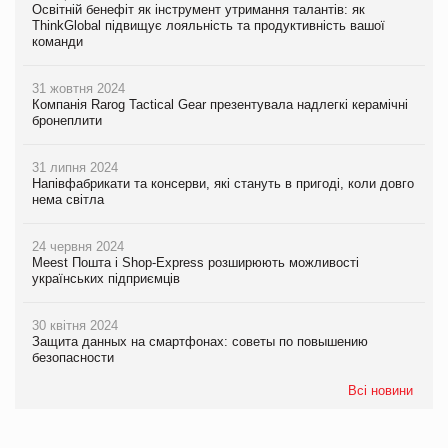
Освітній бенефіт як інструмент утримання талантів: як
ThinkGlobal підвищує лояльність та продуктивність вашої
команди
31 жовтня 2024
Компанія Rarog Tactical Gear презентувала надлегкі керамічні
бронеплити
31 липня 2024
Напівфабрикати та консерви, які стануть в пригоді, коли довго
нема світла
24 червня 2024
Meest Пошта і Shop-Express розширюють можливості
українських підприємців
30 квітня 2024
Защита данных на смартфонах: советы по повышению
безопасности
Всі новини