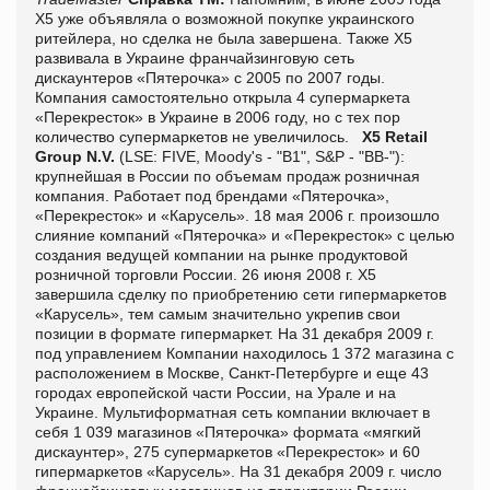
Х5 уже объявляла о возможной покупке украинского
ритейлера, но сделка не была завершена. Также Х5
развивала в Украине франчайзинговую сеть
дискаунтеров «Пятерочка» с 2005 по 2007 годы.
Компания самостоятельно открыла 4 супермаркета
«Перекресток» в Украине в 2006 году, но с тех пор
количество супермаркетов не увеличилось.
X5 Retail
Group N.V.
(LSE: FIVE, Moody's - "B1", S&P - "BB-"):
крупнейшая в России по объемам продаж розничная
компания. Работает под брендами «Пятерочка»,
«Перекресток» и «Карусель». 18 мая 2006 г. произошло
слияние компаний «Пятерочка» и «Перекресток» с целью
создания ведущей компании на рынке продуктовой
розничной торговли России. 26 июня 2008 г. X5
завершила сделку по приобретению сети гипермаркетов
«Карусель», тем самым значительно укрепив свои
позиции в формате гипермаркет. На 31 декабря 2009 г.
под управлением Компании находилось 1 372 магазина с
расположением в Москве, Санкт-Петербурге и еще 43
городах европейской части России, на Урале и на
Украине. Мультиформатная сеть компании включает в
себя 1 039 магазинов «Пятерочка» формата «мягкий
дискаунтер», 275 супермаркетов «Перекресток» и 60
гипермаркетов «Карусель». На 31 декабря 2009 г. число