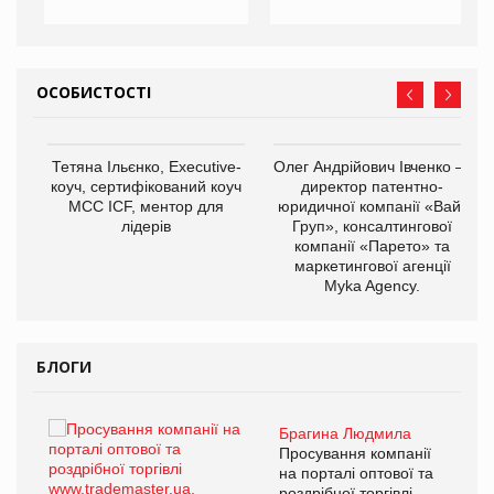
ОСОБИСТОСТІ
,
Тетяна Ільєнко, Executive-
Олег Андрійович Івченко —
ОВ
коуч, сертифікований коуч
директор патентно-
МСС ICF, ментор для
юридичної компанії «Вайз
лідерів
Груп», консалтингової
компанії «Парето» та
маркетингової агенції
Myka Agency.
БЛОГИ
Брагина Людмила
ї
Просування компанії
а
на порталі оптової та
роздрібної торгівлі