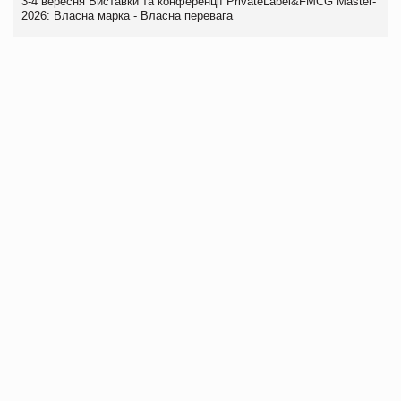
3-4 вересня Виставки та конференції PrivateLabel&FMCG Master-
2026: Власна марка - Власна перевага