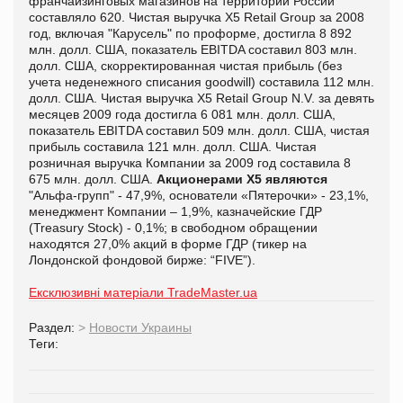
франчайзинговых магазинов на территории России
составляло 620. Чистая выручка X5 Retail Group за 2008
год, включая "Карусель" по проформе, достигла 8 892
млн. долл. США, показатель EBITDA составил 803 млн.
долл. США, скорректированная чистая прибыль (без
учета неденежного списания goodwill) cоставила 112 млн.
долл. США. Чистая выручка X5 Retail Group N.V. за девять
месяцев 2009 года достигла 6 081 млн. долл. США,
показатель EBITDA составил 509 млн. долл. США, чистая
прибыль составила 121 млн. долл. США. Чистая
розничная выручка Компании за 2009 год составила 8
675 млн. долл. США.
Акционерами X5 являются
"Альфа-групп" - 47,9%, основатели «Пятерочки» - 23,1%,
менеджмент Компании – 1,9%, казначейские ГДР
(Treasury Stock) - 0,1%; в свободном обращении
находятся 27,0% акций в форме ГДР (тикер на
Лондонской фондовой бирже: “FIVE”).
Ексклюзивні матеріали TradeMaster.ua
Раздел:
>
Новости Украины
Теги: