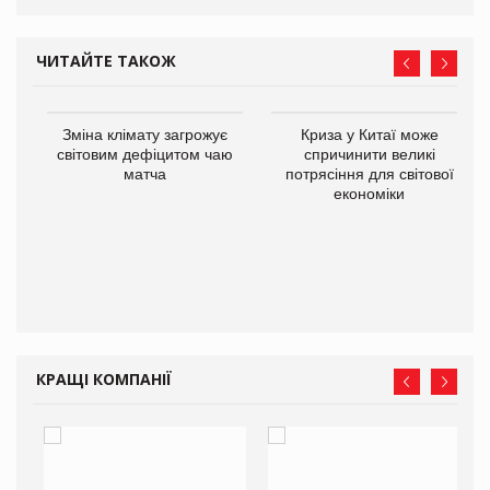
ЧИТАЙТЕ ТАКОЖ
Зміна клімату загрожує
Криза у Китаї може
ne
світовим дефіцитом чаю
спричинити великі
матча
потрясіння для світової
економіки
КРАЩІ КОМПАНІЇ