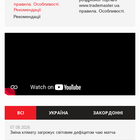
www.trademaster.ua.
і.
правила. Особливості.
Рекомендації
Ре
ВСІ
УКРАЇНА
ЗАКОРДОННІ
07.08.2026
07.08.2026
07.08.2026
Зміна клімату загрожує світовим дефіцитом чаю матча
Розмитнення «з коліс» та крос-докінг: як оперативні логістичні
Зміна клімату загрожує світовим дефіцитом чаю матча
рішення допомагають бізнесу зменшити ризики