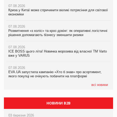
07.08.2026
07.08.2026
Криза у Китаї може спричинити великі потрясіння для світової
07.08.2026
Криза у Китаї може спричинити великі потрясіння для світової
економіки
ICE BOSS цього літа! Новинка морозива від власної ТМ Varto
економіки
вже у VARUS
07.08.2026
07.08.2026
Розмитнення «з коліс» та крос-докінг: як оперативні логістичні
07.08.2026
Kraft Heinz скоротила збиток у першому півріччі
рішення допомагають бізнесу зменшити ризики
EVA.UA запустила кампанію «Хто б знав» про асортимент,
якого покупці не очікують побачити на платформі
07.08.2026
07.08.2026
Продажі Hugo Boss впали на 9%
ICE BOSS цього літа! Новинка морозива від власної ТМ Varto
06.08.2026
вже у VARUS
Смачна новинка для хвостатих: у VARUS з’явилися паучі
07.08.2026
Varto Paw expert від власної ТМ Varto!
Франція заборонила рекламні дзвінки без згоди клієнтів
07.08.2026
EVA.UA запустила кампанію «Хто б знав» про асортимент,
05.08.2026
якого покупці не очікують побачити на платформі
Мережа супермаркетів VARUS купує мережу магазинів
формату convenience store КОЛО: об’єднана компанія
налічуватиме 374 магазини
всі новини
НОВИНИ B2B
03 березня 2026