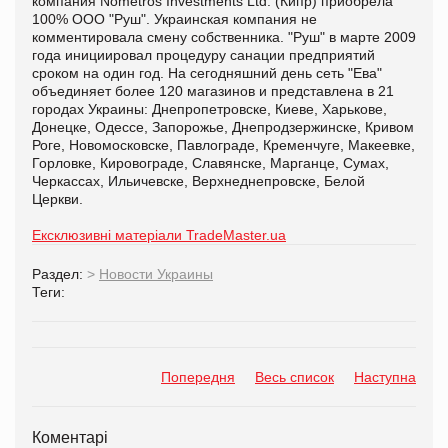
компания Nometros Investments Ltd. (Кипр) приобрела
100% ООО "Руш". Украинская компания не
комментировала смену собственника. "Руш" в марте 2009
года инициировал процедуру санации предприятий
сроком на один год. На сегодняшний день сеть "Ева"
объединяет более 120 магазинов и представлена в 21
городах Украины: Днепропетровске, Киеве, Харькове,
Донецке, Одессе, Запорожье, Днепродзержинске, Кривом
Роге, Новомосковске, Павлограде, Кременчуге, Макеевке,
Горловке, Кировограде, Славянске, Марганце, Сумах,
Черкассах, Ильичевске, Верхнеднепровске, Белой
Церкви.
Ексклюзивні матеріали TradeMaster.ua
Раздел:
>
Новости Украины
Теги:
Попередня
Весь список
Наступна
Коментарі