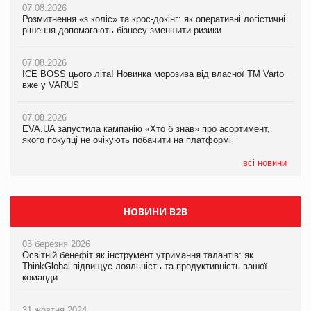
07.08.2026
07.08.2026
Розмитнення «з коліс» та крос-докінг: як оперативні логістичні
07.08.2026
Kraft Heinz скоротила збиток у першому півріччі
рішення допомагають бізнесу зменшити ризики
EVA.UA запустила кампанію «Хто б знав» про асортимент,
якого покупці не очікують побачити на платформі
07.08.2026
07.08.2026
Продажі Hugo Boss впали на 9%
ICE BOSS цього літа! Новинка морозива від власної ТМ Varto
06.08.2026
вже у VARUS
Смачна новинка для хвостатих: у VARUS з’явилися паучі
07.08.2026
Varto Paw expert від власної ТМ Varto!
Франція заборонила рекламні дзвінки без згоди клієнтів
07.08.2026
EVA.UA запустила кампанію «Хто б знав» про асортимент,
05.08.2026
якого покупці не очікують побачити на платформі
Мережа супермаркетів VARUS купує мережу магазинів
формату convenience store КОЛО: об’єднана компанія
налічуватиме 374 магазини
всі новини
НОВИНИ B2B
03 березня 2026
Освітній бенефіт як інструмент утримання талантів: як
ThinkGlobal підвищує лояльність та продуктивність вашої
команди
31 жовтня 2024