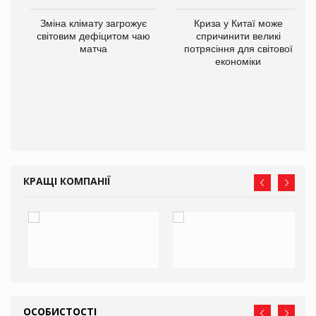
Зміна клімату загрожує
Криза у Китаї може
ne
світовим дефіцитом чаю
спричинити великі
матча
потрясіння для світової
економіки
КРАЩІ КОМПАНІЇ
ОСОБИСТОСТІ