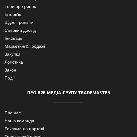
Топи про ринок
Інтерв’ю
Відео-тренінги
Світовий досвід
Інновації
Маркетинг&Продажі
Закупки
Логістика
Закон
Події
ПРО В2В МЕДІА-ГРУПУ TRADEMASTER
Про нас
Наша команда
Реклама на порталі
Тренінговий центр