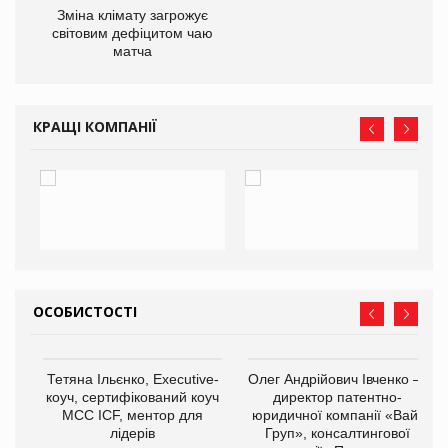
Зміна клімату загрожує
ne
світовим дефіцитом чаю
матча
КРАЩІ КОМПАНІЇ
ОСОБИСТОСТІ
,
Тетяна Ільєнко, Executive-
Олег Андрійович Івченко —
ОВ
коуч, сертифікований коуч
директор патентно-
МСС ICF, ментор для
юридичної компанії «Вайз
лідерів
Груп», консалтингової