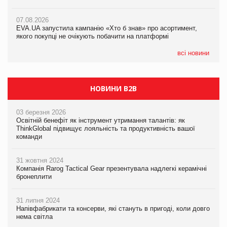
07.08.2026
Varto Paw expert від власної ТМ Varto!
Франція заборонила рекламні дзвінки без згоди клієнтів
07.08.2026
EVA.UA запустила кампанію «Хто б знав» про асортимент,
05.08.2026
якого покупці не очікують побачити на платформі
Мережа супермаркетів VARUS купує мережу магазинів
формату convenience store КОЛО: об’єднана компанія
налічуватиме 374 магазини
всі новини
НОВИНИ B2B
03 березня 2026
Освітній бенефіт як інструмент утримання талантів: як
ThinkGlobal підвищує лояльність та продуктивність вашої
команди
31 жовтня 2024
Компанія Rarog Tactical Gear презентувала надлегкі керамічні
бронеплити
31 липня 2024
Напівфабрикати та консерви, які стануть в пригоді, коли довго
нема світла