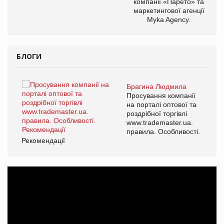
компанії «Парето» та
маркетингової агенції
Myka Agency.
БЛОГИ
Брагина Людмила
ї
Просування компанії
а
на порталі оптової та
роздрібної торгівлі
www.trademaster.ua.
і.
правила. Особливості.
Рекомендації
Ре