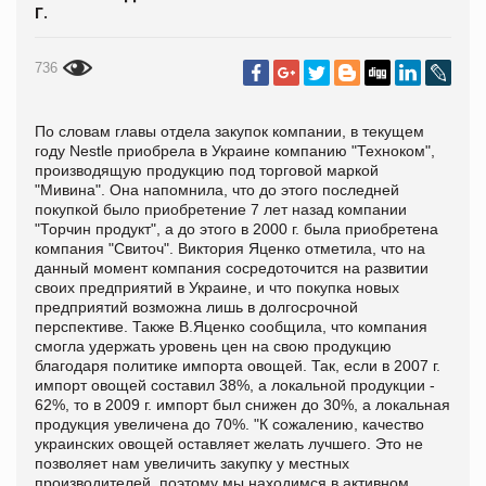
Г.
736
По словам главы отдела закупок компании, в текущем
году Nestle приобрела в Украине компанию "Техноком",
производящую продукцию под торговой маркой
"Мивина". Она напомнила, что до этого последней
покупкой было приобретение 7 лет назад компании
"Торчин продукт", а до этого в 2000 г. была приобретена
компания "Свиточ". Виктория Яценко отметила, что на
данный момент компания сосредоточится на развитии
своих предприятий в Украине, и что покупка новых
предприятий возможна лишь в долгосрочной
перспективе. Также В.Яценко сообщила, что компания
смогла удержать уровень цен на свою продукцию
благодаря политике импорта овощей. Так, если в 2007 г.
импорт овощей составил 38%, а локальной продукции -
62%, то в 2009 г. импорт был снижен до 30%, а локальная
продукция увеличена до 70%. "К сожалению, качество
украинских овощей оставляет желать лучшего. Это не
позволяет нам увеличить закупку у местных
производителей, поэтому мы находимся в активном