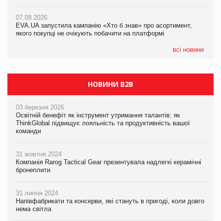
07.08.2026
Varto Paw expert від власної ТМ Varto!
Франція заборонила рекламні дзвінки без згоди клієнтів
07.08.2026
EVA.UA запустила кампанію «Хто б знав» про асортимент,
05.08.2026
якого покупці не очікують побачити на платформі
Мережа супермаркетів VARUS купує мережу магазинів
формату convenience store КОЛО: об’єднана компанія
налічуватиме 374 магазини
всі новини
НОВИНИ B2B
03 березня 2026
Освітній бенефіт як інструмент утримання талантів: як
ThinkGlobal підвищує лояльність та продуктивність вашої
команди
31 жовтня 2024
Компанія Rarog Tactical Gear презентувала надлегкі керамічні
бронеплити
31 липня 2024
Напівфабрикати та консерви, які стануть в пригоді, коли довго
нема світла