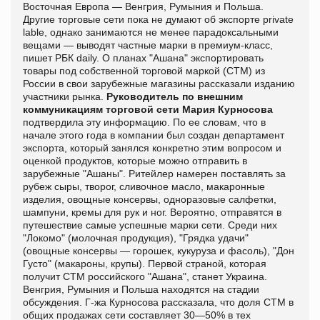
Восточная Европа — Венгрия, Румыния и Польша.
Другие торговые сети пока не думают об экспорте private
lable, однако занимаются не менее парадоксальными
вещами — выводят частные марки в премиум-класс,
пишет РБК daily. О планах "Ашана" экспортировать
товары под собственной торговой маркой (СТМ) из
России в свои зарубежные магазины рассказали изданию
участники рынка.
Руководитель по внешним
коммуникациям торговой сети Мария Курносова
подтвердила эту информацию. По ее словам, что в
начале этого года в компании был создан департамент
экспорта, который занялся конкретно этим вопросом и
оценкой продуктов, которые можно отправить в
зарубежные "Ашаны". Ритейлер намерен поставлять за
рубеж сыры, творог, сливочное масло, макаронные
изделия, овощные консервы, одноразовые салфетки,
шампуни, кремы для рук и ног. Вероятно, отправятся в
путешествие самые успешные марки сети. Среди них
"Локомо" (молочная продукция), "Грядка удачи"
(овощные консервы — горошек, кукуруза и фасоль), "Дон
Густо" (макароны, крупы). Первой страной, которая
получит СТМ российского "Ашана", станет Украина.
Венгрия, Румыния и Польша находятся на стадии
обсуждения. Г-жа Курносова рассказала, что доля СТМ в
общих продажах сети составляет 30—50% в тех