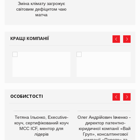
Зміна клімату загрожує
світовим дефіцитом чаю
матча
КРАЩІ КОМПАНІЇ
ОСОБИСТОСТІ
,
Тетяна Ільєнко, Executive-
Олег Андрійович Івченко —
ОВ
коуч, сертифікований коуч
директор патентно-
МСС ICF, ментор для
юридичної компанії «Вайз
лідерів
Груп», консалтингової
компанії «Парето» та