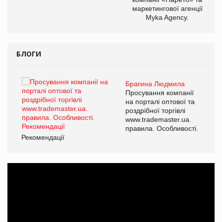
маркетингової агенції
Myka Agency.
БЛОГИ
Брагина Людмила
ї
Просування компанії
а
на порталі оптової та
роздрібної торгівлі
www.trademaster.ua.
і.
правила. Особливості.
Рекомендації
Ре