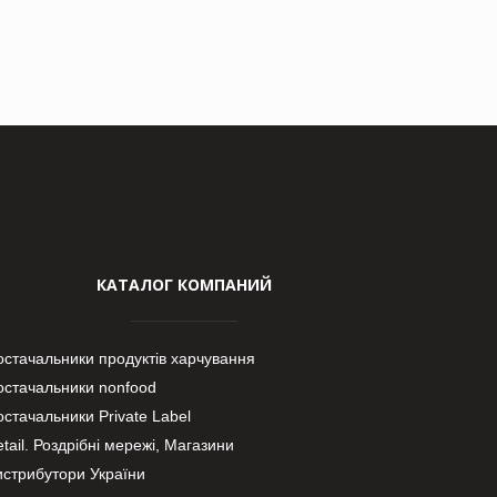
КАТАЛОГ КОМПАНИЙ
остачальники продуктів харчування
остачальники nonfood
стачальники Private Label
tail. Роздрібні мережі, Магазини
истрибутори України