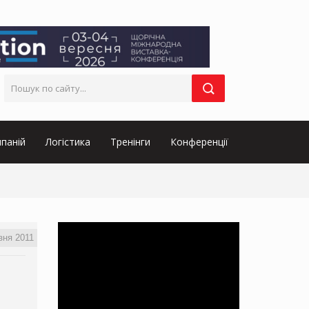
паній
Логістика
Тренінги
Конференції
зня 2011