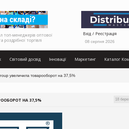
Вхід
Реєстрація
л топ-менеджерів оптової
та роздрібної торгівлі
08 серпня 2026
к
Світовий досвід
Інновації
Маркетинг
Каталог Ком
roup увеличила товарооборот на 37,5%
18 бере
ООБОРОТ НА 37,5%