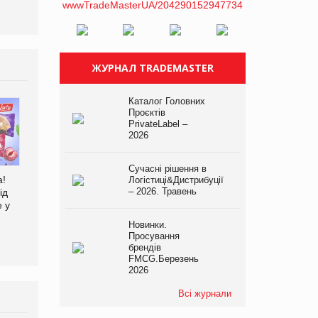
ЖУРНАЛ TRADEMASTER
Каталог Головних
Проєктів
PrivateLabel –
2026
Сучасні рішення в
а!
Логістиці&Дистрибуції
– 2026. Травень
EVA.UA запустила
Kraft Heinz скоротила
ід
кампанію «Хто б знав» про
збиток у першому півріччі
е у
асортимент, якого покупці
Новинки.
не очікують побачити на
Просування
платформі
брендів
FMCG.Березень
2026
Всі журнали