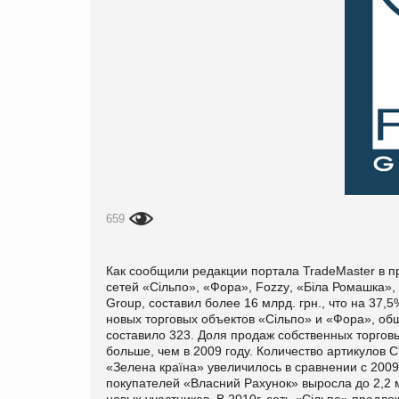
659
Как сообщили редакции портала
TradeMaster
в п
сетей «Сільпо», «Фора»
,
Fozzy
, «Біла Ромашка»,
Group, составил более 16 млрд. грн., что на 3
7
,
5
новых торговых объектов «Сільпо» и «Фора», общ
составило 323. Доля продаж собственных торгов
больше, чем в 2009 году. Количество артикулов 
«Зелена країна» увеличилось в сравнении с 200
покупателей «Власний Рахунок» выросла до 2,2 м
новых участников. В 2010г. сеть «С
ільпо» предло