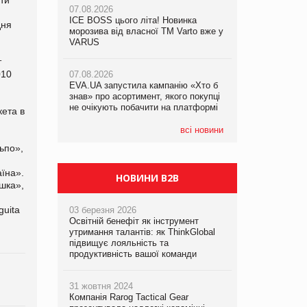
07.08.2026
ICE BOSS цього літа! Новинка
06.08.2026
дня
07.08.2026
морозива від власної ТМ Varto вже у
Смачна новинка для хвостатих: у
Франція заборонила рекламні дзвінки
VARUS
VARUS з’явилися паучі Varto Paw
без згоди клієнтів
expert від власної ТМ Varto!
т
010
07.08.2026
EVA.UA запустила кампанію «Хто б
05.08.2026
знав» про асортимент, якого покупці
Мережа супермаркетів VARUS купує
не очікують побачити на платформі
мережу магазинів формату
ета в
convenience store КОЛО: об’єднана
компанія налічуватиме 374 магазини
всі новини
ьпо»,
їна».
НОВИНИ B2B
шка»,
guita
03 березня 2026
Освітній бенефіт як інструмент
утримання талантів: як ThinkGlobal
підвищує лояльність та
продуктивність вашої команди
31 жовтня 2024
Компанія Rarog Tactical Gear