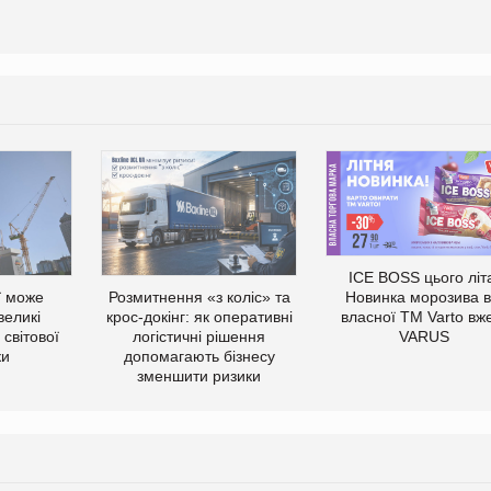
ICE BOSS цього літ
ї може
Розмитнення «з коліс» та
Новинка морозива в
великі
крос-докінг: як оперативні
власної ТМ Varto вж
світової
логістичні рішення
VARUS
ки
допомагають бізнесу
зменшити ризики