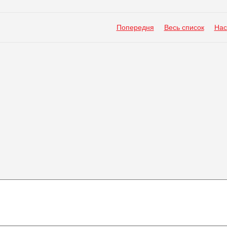
Попередня
Весь список
Нас