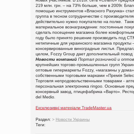
219
млн. грн. – на 73% больше, чем в 2009г. Бла
помощью инструментов «Власного Рахунка» ста
группа в тесном сотрудничестве с производителя
действительно нужно покупателю на полке. Такж
материальное вознаграждение: постоянные поку
сделать посещение магазина более комфортным – 
году было принято решение производить под СТМ
нетипичные для украинского магазина продукты –
консервированные виноградные листья. Предлаг
целом, Fozzy Group дает дополнительный повод 
Новости компаний
Портал розничной и оптов
крупнейших торгово-промышленных групп Украины
оптовые гипермаркеты Fozzy, «магазины у дома»
собственными торговыми марками «Премія Select
Торговля непродовольственными товарами - апт
персональная электроника ringoo. Основные пр
консервный завод, птицефабрика «Варто». Ресто
del Medio.
Ексклюзивні матеріали TradeMaster.ua
Раздел:
>
Новости Украины
Теги: