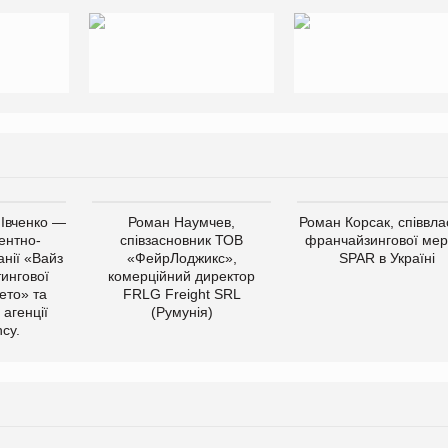
 Івченко —
Роман Наумчев,
Роман Корсак, співвла
ентно-
співзасновник ТОВ
франчайзингової мер
нії «Вайз
«ФейрЛоджикс»,
SPAR в Україні
тингової
комерційний директор
ето» та
FRLG Freight SRL
 агенції
(Румунія)
cy.