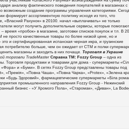
годаря анализу фактического поведения покупателей в магазинах с
ло возможным создание программы управления категориями. Сего
ми формирует ассортиментную политику исходя из того, что
е, «Власний Рахунок» в 20100. начал «выплачивать» не только
патели могут получить дополнительные сервисы, которые помогаю
время «пробок» в магазине, заготовки списков покупок и т.п. В 2
 не просто качественные товары по более низкой цене, но и
 это и сертифицированная испанская черная икра, и грузинские
ая потребителю больше, чем он ожидает от СТМ и полки супермарк
ценить магазины и заходить в них почаще.
Торговля в Украине
ой торговли TradeMaster
Справка ТМ:
Fozzy Group
– одна из
. Торговля продуктами и товарами для дома - супермаркеты «Сіл
 «Фора» и «Буми». В сетях Fozzy Group представлены товары под
», «Премія», «Повна Чаша», «Повна Чарка», «Protex», «Зелена кра
еки «Будь Здоровий», фармацевтические супермаркеты «Біла рома
едприятия промышленного направления Fozzy Group - Нежинский
ранный бизнес - «У Хромого Пола», «Старомак», «Диван», La Bode