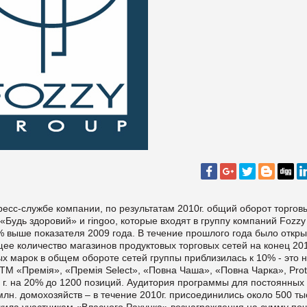
ресс-службе компании, по результатам 2010г. общий оборот торгов
 «Будь здоровий» и
ringoo
, которые входят в группу компаний Fozzy
% выше показателя 2009 года. В течение прошлого года было откры
ее количество магазинов продуктовых торговых сетей на конец 201
ых марок в общем обороте сетей группы
приблизилась к
10% - это 
СТМ «Премія», «Премія Select», «Повна Чаша», «Повна Чарка», Prot
9 г. на 20% до 1200 позиций. Аудитория программы для постоянных
лн. домохозяйств – в течение 2010г. присоединились около 500 ты
жила
участникам «Власного Рахунка» вознаграждения на сумму
поч