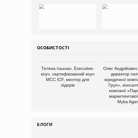
ОСОБИСТОСТІ
Тетяна Ільєнко, Executive-
Олег Андрійович
коуч, сертифікований коуч
директор пат
МСС ICF, ментор для
юридичної компа
лідерів
Груп», консал
компанії «Пар
маркетингової
Myka Agen
БЛОГИ