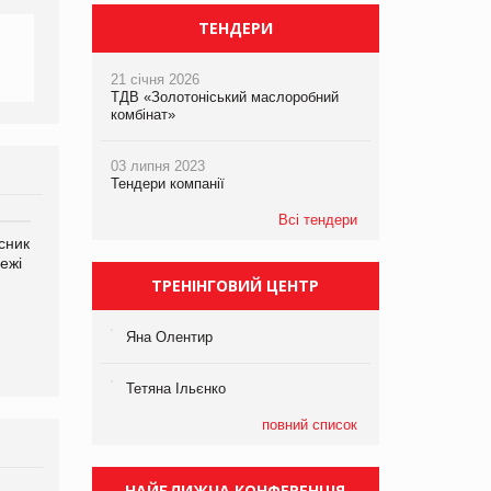
ТЕНДЕРИ
21 січня 2026
ТДВ «Золотоніський маслоробний
комбінат»
03 липня 2023
Тендери компанії
Всі тендери
сник
Олексій Логачов-Михайлов
Яна Сараніна, директор
ежі
Файно маркет Директор
компанії «УкраМарин»
департаменту з
ТРЕНІНГОВИЙ ЦЕНТР
виробництва
Яна Олентир
Тетяна Ільєнко
повний список
НАЙБЛИЖЧА КОНФЕРЕНЦІЯ